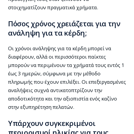
στοιχηματίζουν πραγματικά χρήματα.
Πόσος χρόνος χρειάζεται για την
ανάληψη για τα κέρδη;
Οι χρόνοι ανάληψης για τα κέρδη μπορεί να
διαφέρουν, αλλά οι περισσότεροι παίκτες
μπορούν να περιμένουν τα χρήματά τους εντός 1
έως 3 ημερών, σύμφωνα με την μέθοδο
πληρωμής που έχουν επιλέξει. Οι επεξεργασμένες
αναλήψεις συχνά αντικατοπτρίζουν την
αποδοτικότητα και την αξιοπιστία ενός καζίνο
στην εξυπηρέτηση πελατών.
Υπάρχουν συγκεκριμένοι
περιορισμοί ηλικίας για τους