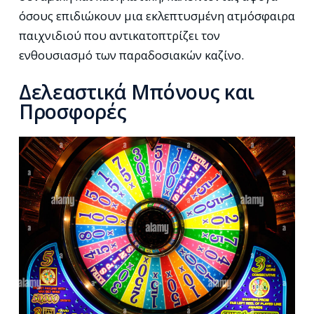
όσους επιδιώκουν μια εκλεπτυσμένη ατμόσφαιρα
παιχνιδιού που αντικατοπτρίζει τον
ενθουσιασμό των παραδοσιακών καζίνο.
Δελεαστικά Μπόνους και
Προσφορές