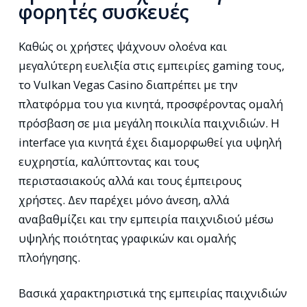
φορητές συσκευές
Καθώς οι χρήστες ψάχνουν ολοένα και
μεγαλύτερη ευελιξία στις εμπειρίες gaming τους,
το Vulkan Vegas Casino διαπρέπει με την
πλατφόρμα του για κινητά, προσφέροντας ομαλή
πρόσβαση σε μια μεγάλη ποικιλία παιχνιδιών. Η
interface για κινητά έχει διαμορφωθεί για υψηλή
ευχρηστία, καλύπτοντας και τους
περιστασιακούς αλλά και τους έμπειρους
χρήστες. Δεν παρέχει μόνο άνεση, αλλά
αναβαθμίζει και την εμπειρία παιχνιδιού μέσω
υψηλής ποιότητας γραφικών και ομαλής
πλοήγησης.
Βασικά χαρακτηριστικά της εμπειρίας παιχνιδιών