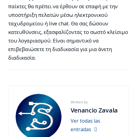
παίκτες θα πρέπει να έρθουν σε επαφή με την
υποστήριξη πελατών μέσω ηλεκτρονικού
ταχυδρομείου ή live chat. Θα σας δώσουν
κατευθύνσεις, εξασφαλίζοντας το σωστό κλείσιμο
του λογαριασμού. Είναι σημαντικό να
επιβεβαιώσετε τη διαδικασία για μια άνετη
διαδικασία.
Written by :
Venancio Zavala
Ver todas las
entradas