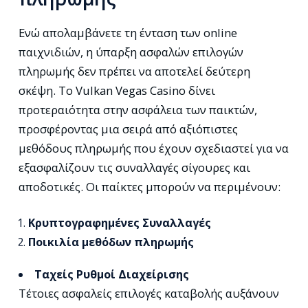
Ενώ απολαμβάνετε τη ένταση των online
παιχνιδιών, η ύπαρξη ασφαλών επιλογών
πληρωμής δεν πρέπει να αποτελεί δεύτερη
σκέψη. Το Vulkan Vegas Casino δίνει
προτεραιότητα στην ασφάλεια των παικτών,
προσφέροντας μια σειρά από αξιόπιστες
μεθόδους πληρωμής που έχουν σχεδιαστεί για να
εξασφαλίζουν τις συναλλαγές σίγουρες και
αποδοτικές. Οι παίκτες μπορούν να περιμένουν:
Κρυπτογραφημένες Συναλλαγές
Ποικιλία μεθόδων πληρωμής
Ταχείς Ρυθμοί Διαχείρισης
Τέτοιες ασφαλείς επιλογές καταβολής αυξάνουν