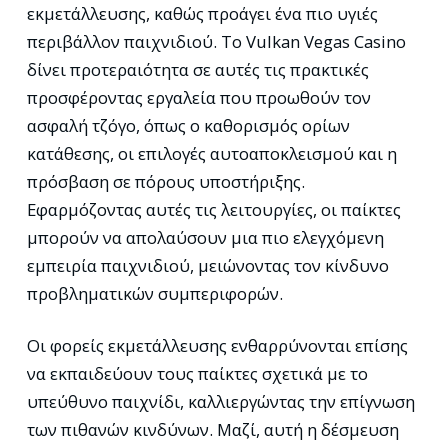
εκμετάλλευσης, καθώς προάγει ένα πιο υγιές
περιβάλλον παιχνιδιού. Το Vulkan Vegas Casino
δίνει προτεραιότητα σε αυτές τις πρακτικές
προσφέροντας εργαλεία που προωθούν τον
ασφαλή τζόγο, όπως ο καθορισμός ορίων
κατάθεσης, οι επιλογές αυτοαποκλεισμού και η
πρόσβαση σε πόρους υποστήριξης.
Εφαρμόζοντας αυτές τις λειτουργίες, οι παίκτες
μπορούν να απολαύσουν μια πιο ελεγχόμενη
εμπειρία παιχνιδιού, μειώνοντας τον κίνδυνο
προβληματικών συμπεριφορών.
Οι φορείς εκμετάλλευσης ενθαρρύνονται επίσης
να εκπαιδεύουν τους παίκτες σχετικά με το
υπεύθυνο παιχνίδι, καλλιεργώντας την επίγνωση
των πιθανών κινδύνων. Μαζί, αυτή η δέσμευση