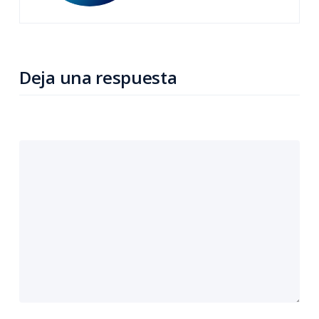
Deja una respuesta
*
COMENTARIO