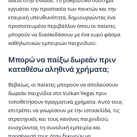
άδεια στην Ελλάδα. Το ρυθμιστικό σύστημα
εγγυάται την προστασία των παικτών και την
εταιρική υπευθυνότητα, δημιουργώντας ένα
προστατευμένο περιβάλλον όπου οι παίκτες
μπορούν να διασκεδάσουν με ένα ευρύ φάσμα
καθηλωτικών εμπειριών παιχνιδιού.
Μπορώ να παίξω δωρεάν πριν
καταθέσω αληθινά χρήματα;
Βεβαίως, οι παίκτες μπορούν να απολαύσουν
δωρεάν παιχνίδια στο Vulkan Vegas πριν
τοποθετήσουν πραγματικά χρήματα. Αυτό τους
επιτρέπει να γνωρίσουν με την ιστοσελίδα, τις
στρατηγικές και τους κανόνες παιχνιδιού,
ενισχύοντας τη συνολική εμπειρία και
προσέγγισή τους όταν ξεκινούν να