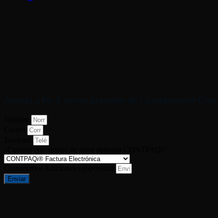
Acceda a los 2 cursos gratuitos de Complemento Cart
Nombre
Correo
Telefono
¿Cuentas con alguno de estos sistemas CONTPAQi?
Comentarios Adicionales (opcional)
Enviar