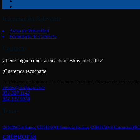
Información Relevante
Aviso de Privacidad
Formulario de Contacto
Contacto
¿Tienes alguna duda acerca de nuestros productos?
¡Queremos escucharte!
2a Privada de Sabinos 115 Colonia Candiani, Oaxaca de Juárez, O
ventas@softpaqi.com
951 327 1142
951 144 9078
Temas
CONTPAQi® Comercial Premium
CONTPAQi® Comercial PR
CONTPAQi® Bancos
categoría