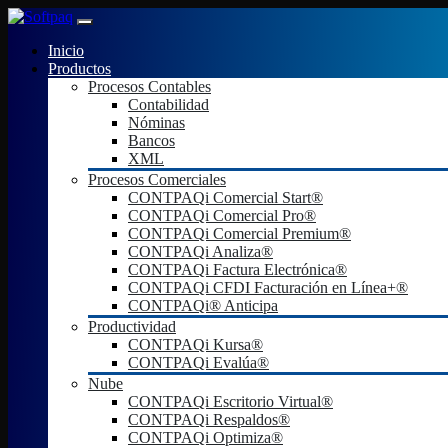
Inicio
Productos
Procesos Contables
Contabilidad
Nóminas
Bancos
XML
Procesos Comerciales
CONTPAQi Comercial Start®
CONTPAQi Comercial Pro®
CONTPAQi Comercial Premium®
CONTPAQi Analiza®
CONTPAQi Factura Electrónica®
CONTPAQi CFDI Facturación en Línea+®
CONTPAQi® Anticipa
Productividad
CONTPAQi Kursa®
CONTPAQi Evalúa®
Nube
CONTPAQi Escritorio Virtual®
CONTPAQi Respaldos®
CONTPAQi Optimiza®