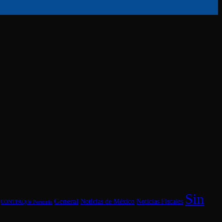
Sin
General
Noticias Fiscales
Noticias de México
CONTPAQi® Personia