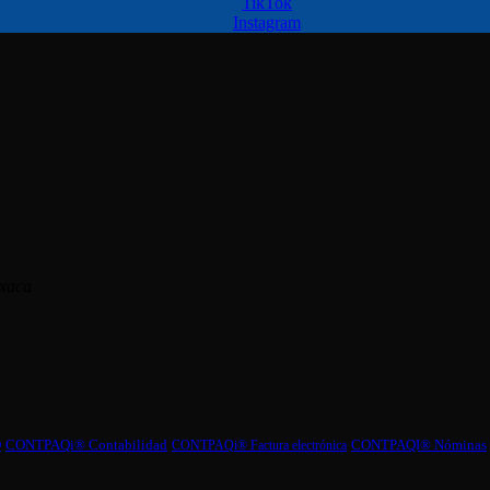
TikTok
Instagram
axaca
CONTPAQI® Nóminas
O
CONTPAQi® Contabilidad
CONTPAQi® Factura electrónica