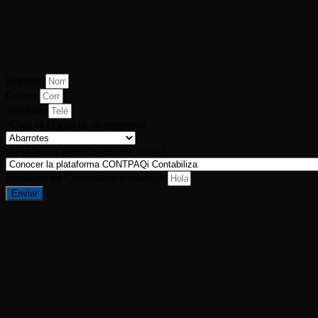
Nombre
Correo
Telefono
¿Cuál es el giro de su empresa?
¿Qué busca aprender en este curso?
Envíanos un Comentario o mensaje
Enviar