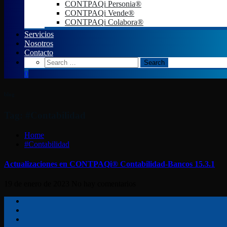
CONTPAQi Personia®
CONTPAQi Vende®
CONTPAQi Colabora®
Servicios
Nosotros
Contacto
0
blog
Tag: #Contabilidad
Home
#Contabilidad
Actualizaciones en CONTPAQi® Contabilidad-Bancos 15.3.1
19 de enero de 2023
No hay comentarios