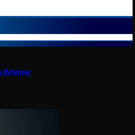
la Belgique