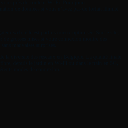
ez-vous près du routeur Wi-Fi. Pour jouer
ion de données si vous n’avez pas de forfait illimité.
ateur web, elle est parfois mieux optimisée. Sur le site,
er de grosses mises si votre connexion montre des
ir sans mauvaises surprises.
 la diversité des réseaux en Belgique. La qualité finale
fibre, depuis le jardin en Wi-Fi ou dans le train en 5G,
ifférents modes de connexion.