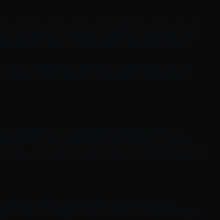
une seconde, n’ont jamais interrompu la connexion au
r que ces hoquets n’ont pas altéré le jeu lui-même. Un
gnal côté client, en conservant l’état de la session.
ixes. Les pages de sécurité se chargeaient vite, les
s le confort. Pour un joueur à la maison, un Wi-Fi de
le navigateur ou l’application opère très bien. Le
s machines à sous, optimisées pour mobile, se lancent
i-heure sur des slots modernes peut facilement engloutir
ne ligne fixe. Les latences, déjà faibles en 4G,
iguer entre le lobby, les promotions et la bibliothèque