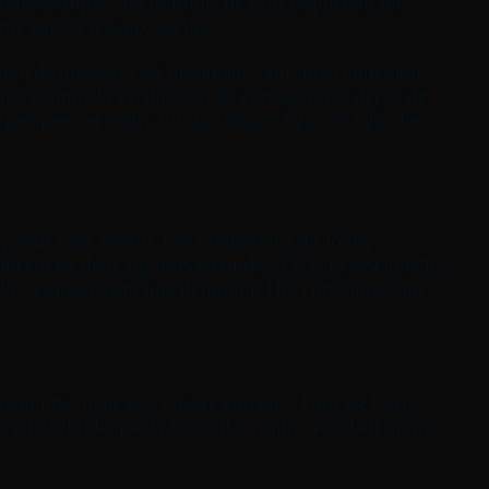
Autre exemple : les tournois de slots requièrent une
re sur les réseaux stables.
hange de messages est instantané. Sur une connexion
ratifs comme la vérification de compte ou le dépôt de
d quelques secondes sur une bonne ligne, et évite les
vigateur sans attente. Les promotions du lobby
ancent en deux ou trois secondes. Le jeu est stable, les
dios, conservaient une définition HD constante, sans
e bonne, mais elle s’avère variable. Tout est lié de
t aussi fluide que la fibre. Par contre, pendant un pic