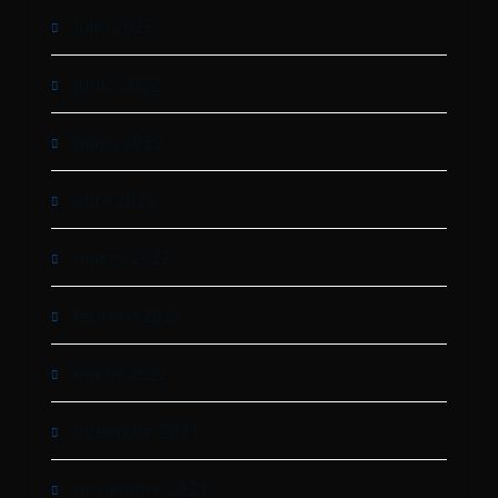
julio 2022
junio 2022
mayo 2022
abril 2022
marzo 2022
febrero 2022
enero 2022
diciembre 2021
noviembre 2021