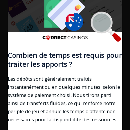
Combien de temps est requis pour
traiter les apports ?
Les dépôts sont généralement traités
instantanément ou en quelques minutes, selon le
système de paiement choisi. Nous tirons parti
ainsi de transferts fluides, ce qui renforce notre
périple de jeu et annule les temps d’attente non
nécessaires pour la disponibilité des ressources.