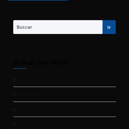
Ir
Buscar por Fecha
agosto 2026
julio 2026
junio 2026
mayo 2026