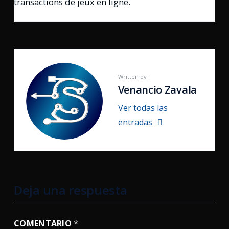
transactions de jeux en ligne.
Written by :
Venancio Zavala
Ver todas las
entradas
Deja una respuesta
*
COMENTARIO