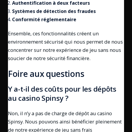
Authentification à deux facteurs
Systèmes de détection des fraudes
Conformité réglementaire
Ensemble, ces fonctionnalités créent un
environnement sécurisé qui nous permet de nous
concentrer sur notre expérience de jeu sans nous
soucier de notre sécurité financière.
Foire aux questions
Y a-t-il des coûts pour les dépôts
au casino Spinsy ?
Non, il n’y a pas de charge de dépôt au casino
Spinsy. Nous pouvons ainsi bénéficier pleinement
de notre expérience de jeu sans frais