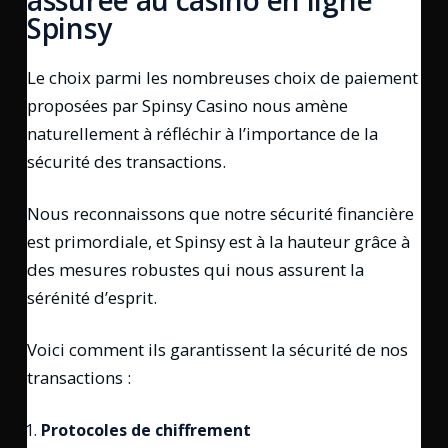
Spinsy
Le choix parmi les nombreuses choix de paiement
proposées par Spinsy Casino nous amène
naturellement à réfléchir à l’importance de la
sécurité des transactions.
Nous reconnaissons que notre sécurité financière
est primordiale, et Spinsy est à la hauteur grâce à
des mesures robustes qui nous assurent la
sérénité d’esprit.
Voici comment ils garantissent la sécurité de nos
transactions :
Protocoles de chiffrement