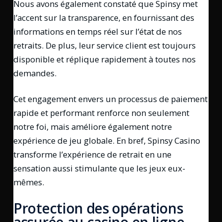
Nous avons également constaté que Spinsy met
l’accent sur la transparence, en fournissant des
informations en temps réel sur l’état de nos
retraits. De plus, leur service client est toujours
disponible et réplique rapidement à toutes nos
demandes.
Cet engagement envers un processus de paiement
rapide et performant renforce non seulement
notre foi, mais améliore également notre
expérience de jeu globale. En bref, Spinsy Casino
transforme l’expérience de retrait en une
sensation aussi stimulante que les jeux eux-
mêmes.
Protection des opérations
assurée au casino en ligne