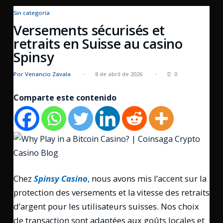
Sin categoría
Versements sécurisés et
retraits en Suisse au casino
Spinsy
Por Venancio Zavala
8 de abril de 2026
0
Comparte este contenido
Chez
Spinsy Casino
, nous avons mis l’accent sur la
protection des versements et la vitesse des retraits
d’argent pour les utilisateurs suisses. Nos choix
de transaction sont adaptées aux goûts locales et