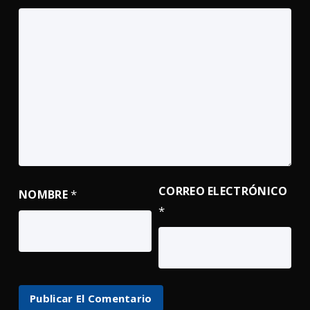
CORREO ELECTRÓNICO
*
NOMBRE
*