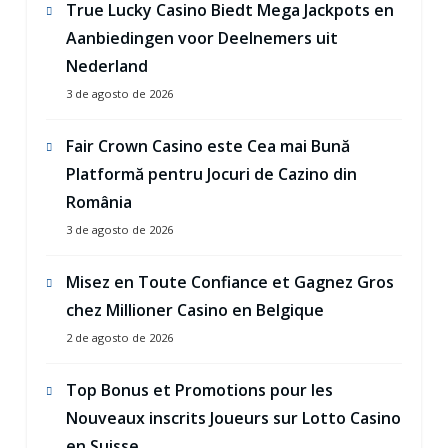
True Lucky Casino Biedt Mega Jackpots en
Aanbiedingen voor Deelnemers uit
Nederland
3 de agosto de 2026
Fair Crown Casino este Cea mai Bună
Platformă pentru Jocuri de Cazino din
România
3 de agosto de 2026
Misez en Toute Confiance et Gagnez Gros
chez Millioner Casino en Belgique
2 de agosto de 2026
Top Bonus et Promotions pour les
Nouveaux inscrits Joueurs sur Lotto Casino
en Suisse