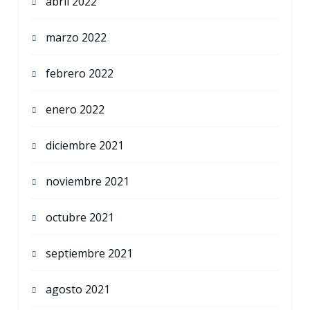
abril 2022
marzo 2022
febrero 2022
enero 2022
diciembre 2021
noviembre 2021
octubre 2021
septiembre 2021
agosto 2021