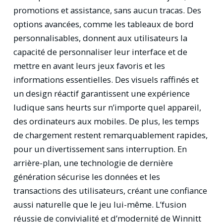
promotions et assistance, sans aucun tracas. Des
options avancées, comme les tableaux de bord
personnalisables, donnent aux utilisateurs la
capacité de personnaliser leur interface et de
mettre en avant leurs jeux favoris et les
informations essentielles. Des visuels raffinés et
un design réactif garantissent une expérience
ludique sans heurts sur n’importe quel appareil,
des ordinateurs aux mobiles. De plus, les temps
de chargement restent remarquablement rapides,
pour un divertissement sans interruption. En
arrière-plan, une technologie de dernière
génération sécurise les données et les
transactions des utilisateurs, créant une confiance
aussi naturelle que le jeu lui-même. L’fusion
réussie de convivialité et d’modernité de Winnitt