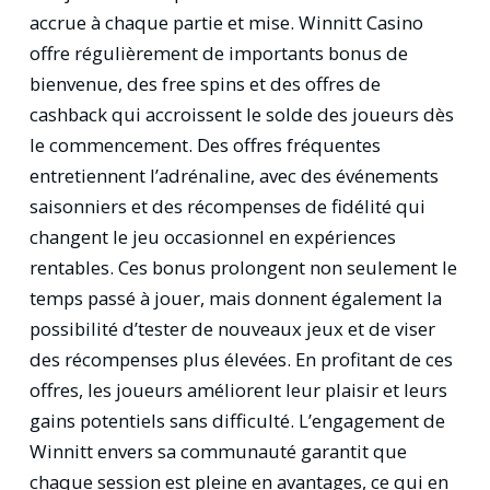
accrue à chaque partie et mise. Winnitt Casino
offre régulièrement de importants bonus de
bienvenue, des free spins et des offres de
cashback qui accroissent le solde des joueurs dès
le commencement. Des offres fréquentes
entretiennent l’adrénaline, avec des événements
saisonniers et des récompenses de fidélité qui
changent le jeu occasionnel en expériences
rentables. Ces bonus prolongent non seulement le
temps passé à jouer, mais donnent également la
possibilité d’tester de nouveaux jeux et de viser
des récompenses plus élevées. En profitant de ces
offres, les joueurs améliorent leur plaisir et leurs
gains potentiels sans difficulté. L’engagement de
Winnitt envers sa communauté garantit que
chaque session est pleine en avantages, ce qui en