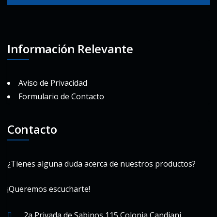
Información Relevante
Aviso de Privacidad
Formulario de Contacto
Contacto
¿Tienes alguna duda acerca de nuestros productos?
¡Queremos escucharte!
2a Privada de Sabinos 115 Colonia Candiani,