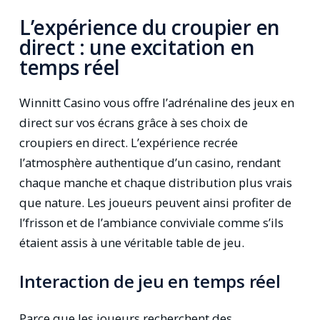
L’expérience du croupier en
direct : une excitation en
temps réel
Winnitt Casino vous offre l’adrénaline des jeux en
direct sur vos écrans grâce à ses choix de
croupiers en direct. L’expérience recrée
l’atmosphère authentique d’un casino, rendant
chaque manche et chaque distribution plus vrais
que nature. Les joueurs peuvent ainsi profiter de
l’frisson et de l’ambiance conviviale comme s’ils
étaient assis à une véritable table de jeu.
Interaction de jeu en temps réel
Parce que les joueurs recherchent des