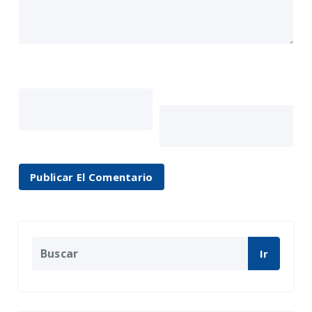
CORREO ELECTRÓNICO
*
NOMBRE
*
Ir