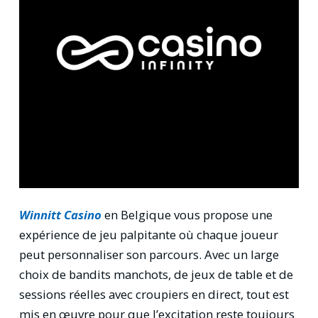
Winnitt Casino
en Belgique vous propose une
expérience de jeu palpitante où chaque joueur
peut personnaliser son parcours. Avec un large
choix de bandits manchots, de jeux de table et de
sessions réelles avec croupiers en direct, tout est
mis en œuvre pour que l’excitation reste toujours