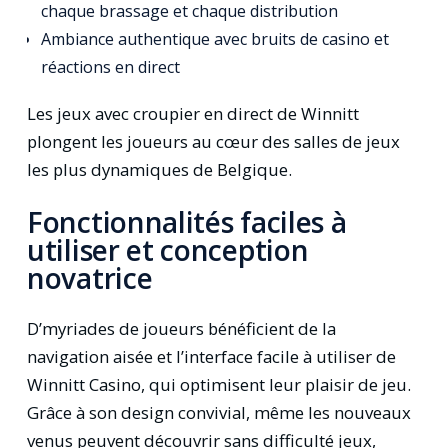
chaque brassage et chaque distribution
Ambiance authentique avec bruits de casino et
réactions en direct
Les jeux avec croupier en direct de Winnitt
plongent les joueurs au cœur des salles de jeux
les plus dynamiques de Belgique.
Fonctionnalités faciles à
utiliser et conception
novatrice
D’myriades de joueurs bénéficient de la
navigation aisée et l’interface facile à utiliser de
Winnitt Casino, qui optimisent leur plaisir de jeu.
Grâce à son design convivial, même les nouveaux
venus peuvent découvrir sans difficulté jeux,