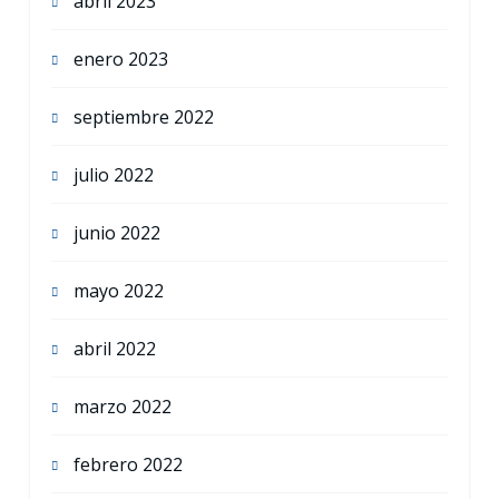
abril 2023
enero 2023
septiembre 2022
julio 2022
junio 2022
mayo 2022
abril 2022
marzo 2022
febrero 2022