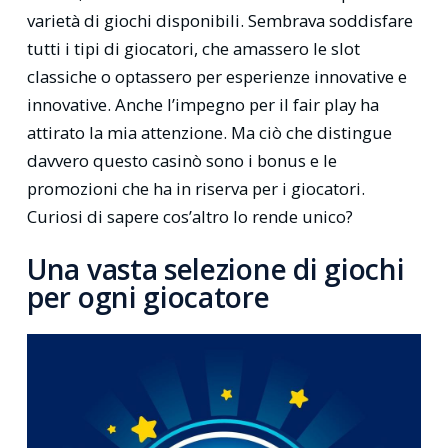
varietà di giochi disponibili. Sembrava soddisfare
tutti i tipi di giocatori, che amassero le slot
classiche o optassero per esperienze innovative e
innovative. Anche l’impegno per il fair play ha
attirato la mia attenzione. Ma ciò che distingue
davvero questo casinò sono i bonus e le
promozioni che ha in riserva per i giocatori.
Curiosi di sapere cos’altro lo rende unico?
Una vasta selezione di giochi
per ogni giocatore