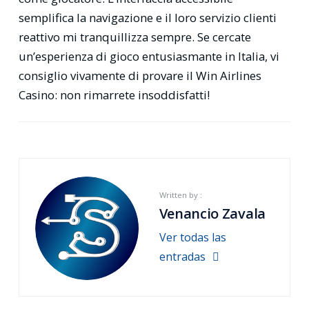
semplifica la navigazione e il loro servizio clienti
reattivo mi tranquillizza sempre. Se cercate
un’esperienza di gioco entusiasmante in Italia, vi
consiglio vivamente di provare il Win Airlines
Casino: non rimarrete insoddisfatti!
Written by :
Venancio Zavala
Ver todas las
entradas