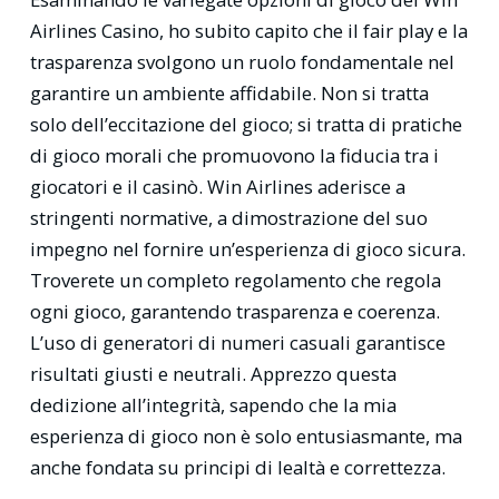
Airlines Casino, ho subito capito che il fair play e la
trasparenza svolgono un ruolo fondamentale nel
garantire un ambiente affidabile. Non si tratta
solo dell’eccitazione del gioco; si tratta di pratiche
di gioco morali che promuovono la fiducia tra i
giocatori e il casinò. Win Airlines aderisce a
stringenti normative, a dimostrazione del suo
impegno nel fornire un’esperienza di gioco sicura.
Troverete un completo regolamento che regola
ogni gioco, garantendo trasparenza e coerenza.
L’uso di generatori di numeri casuali garantisce
risultati giusti e neutrali. Apprezzo questa
dedizione all’integrità, sapendo che la mia
esperienza di gioco non è solo entusiasmante, ma
anche fondata su principi di lealtà e correttezza.