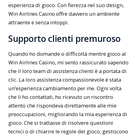
esperienza di gioco. Con fierezza nel suo design,
Win Airlines Casino offre davvero un ambiente
attraente e senza intoppi.
Supporto clienti premuroso
Quando ho domande o difficoltà mentre gioco al
Win Airlines Casino, mi sento rassicurato sapendo
che il loro team di assistenza clienti è a portata di
clic. La loro assistenza compassionevole è stata
un’esperienza cambiamento per me. Ogni volta
che li ho contattati, ho ricevuto un riscontro
attento che rispondeva direttamente alle mie
preoccupazioni, migliorando la mia esperienza di
gioco. Che si trattasse di risolvere questioni
tecnici o di chiarire le regole del gioco, gestiscono