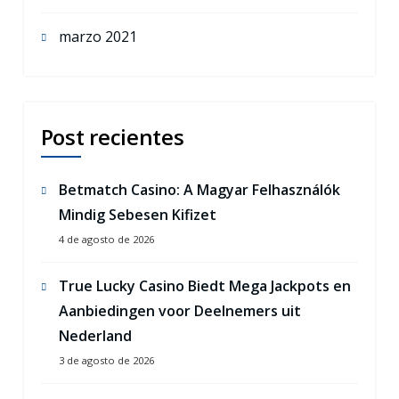
marzo 2021
Post recientes
Betmatch Casino: A Magyar Felhasználók
Mindig Sebesen Kifizet
4 de agosto de 2026
True Lucky Casino Biedt Mega Jackpots en
Aanbiedingen voor Deelnemers uit
Nederland
3 de agosto de 2026