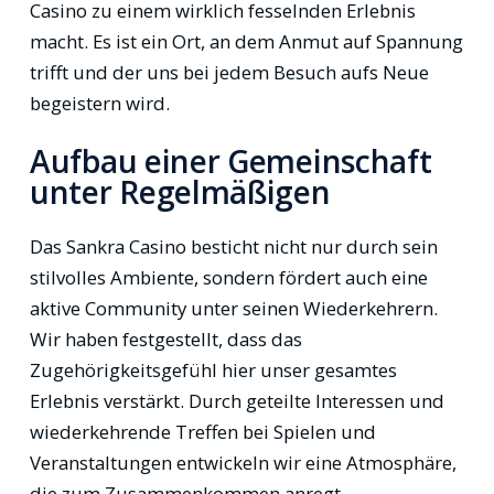
Casino zu einem wirklich fesselnden Erlebnis
macht. Es ist ein Ort, an dem Anmut auf Spannung
trifft und der uns bei jedem Besuch aufs Neue
begeistern wird.
Aufbau einer Gemeinschaft
unter Regelmäßigen
Das Sankra Casino besticht nicht nur durch sein
stilvolles Ambiente, sondern fördert auch eine
aktive Community unter seinen Wiederkehrern.
Wir haben festgestellt, dass das
Zugehörigkeitsgefühl hier unser gesamtes
Erlebnis verstärkt. Durch geteilte Interessen und
wiederkehrende Treffen bei Spielen und
Veranstaltungen entwickeln wir eine Atmosphäre,
die zum Zusammenkommen anregt.