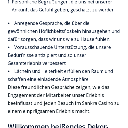
Persönliche Begrüßungen, die uns bei unserer
Ankunft das Gefühl geben, geschätzt zu werden.
Anregende Gespräche, die über die
gewöhnlichen Höflichkeitsfloskeln hinausgehen und
dafür sorgen, dass wir uns wie zu Hause fühlen.
Vorausschauende Unterstützung, die unsere
Bedürfnisse antizipiert und so unser
Gesamterlebnis verbessert.
Lächeln und Heiterkeit erfüllen den Raum und
schaffen eine einladende Atmosphäre.
Diese freundlichen Gespräche zeigen, wie das
Engagement der Mitarbeiter unser Erlebnis
beeinflusst und jeden Besuch im Sankra Casino zu
einem einprägsamen Erlebnis macht.
Willkommen heißendes Dekor-