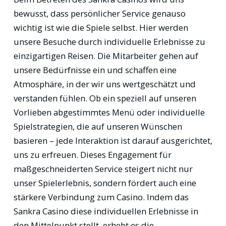
bewusst, dass persönlicher Service genauso
wichtig ist wie die Spiele selbst. Hier werden
unsere Besuche durch individuelle Erlebnisse zu
einzigartigen Reisen. Die Mitarbeiter gehen auf
unsere Bedürfnisse ein und schaffen eine
Atmosphäre, in der wir uns wertgeschätzt und
verstanden fühlen. Ob ein speziell auf unseren
Vorlieben abgestimmtes Menü oder individuelle
Spielstrategien, die auf unseren Wünschen
basieren – jede Interaktion ist darauf ausgerichtet,
uns zu erfreuen. Dieses Engagement für
maßgeschneiderten Service steigert nicht nur
unser Spielerlebnis, sondern fördert auch eine
stärkere Verbindung zum Casino. Indem das
Sankra Casino diese individuellen Erlebnisse in
den Mittelpunkt stellt, erhebt es die