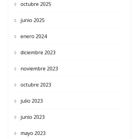
octubre 2025
junio 2025
enero 2024
diciembre 2023
noviembre 2023
octubre 2023
julio 2023
junio 2023
mayo 2023