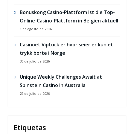
Bonuskong Casino-Plattform ist die Top-
Online-Casino-Plattform in Belgien aktuell
1 de agosto de 2026
Casinoet VipLuck er hvor seier er kun et
trykk borte i Norge
30 de julio de 2026
Unique Weekly Challenges Await at
Spinstein Casino in Australia
27 de julio de 2026
Etiquetas