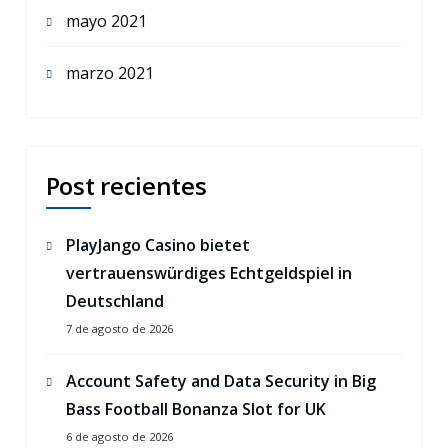
mayo 2021
marzo 2021
Post recientes
PlayJango Casino bietet
vertrauenswürdiges Echtgeldspiel in
Deutschland
7 de agosto de 2026
Account Safety and Data Security in Big
Bass Football Bonanza Slot for UK
6 de agosto de 2026