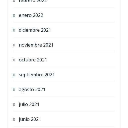
febrero 2022
enero 2022
diciembre 2021
noviembre 2021
octubre 2021
septiembre 2021
agosto 2021
julio 2021
junio 2021