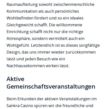
Raumaufteilung sowohl zwischenmenschliche
Kommunikation als auch persönliches
Wohlbefinden fördert und so ein ideales
Gleichgewicht schafft. Die willkommene
Einrichtung schafft nicht nur die richtige
Atmosphäre, sondern vermittelt auch ein
Wohlgefühl. Letztendlich ist es dieses sorgfältige
Design, das uns immer wieder zurückkommen
lässt und jeden Besuch wie ein
Nachhausekommen wirken lässt.
Aktive
Gemeinschaftsveranstaltungen
Beim Erkunden der aktiven Veranstaltungen im
Sankra Casino spüren wir die freundliche und