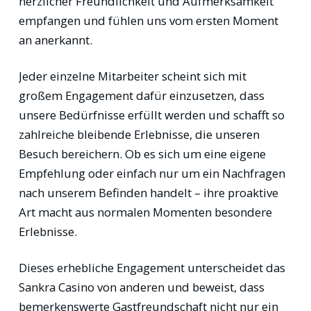
herzlicher Freundlichkeit und Aufmerksamkeit
empfangen und fühlen uns vom ersten Moment
an anerkannt.
Jeder einzelne Mitarbeiter scheint sich mit
großem Engagement dafür einzusetzen, dass
unsere Bedürfnisse erfüllt werden und schafft so
zahlreiche bleibende Erlebnisse, die unseren
Besuch bereichern. Ob es sich um eine eigene
Empfehlung oder einfach nur um ein Nachfragen
nach unserem Befinden handelt – ihre proaktive
Art macht aus normalen Momenten besondere
Erlebnisse.
Dieses erhebliche Engagement unterscheidet das
Sankra Casino von anderen und beweist, dass
bemerkenswerte Gastfreundschaft nicht nur ein