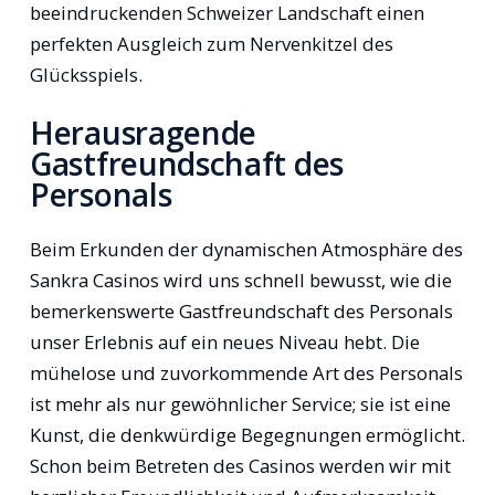
beeindruckenden Schweizer Landschaft einen
perfekten Ausgleich zum Nervenkitzel des
Glücksspiels.
Herausragende
Gastfreundschaft des
Personals
Beim Erkunden der dynamischen Atmosphäre des
Sankra Casinos wird uns schnell bewusst, wie die
bemerkenswerte Gastfreundschaft des Personals
unser Erlebnis auf ein neues Niveau hebt. Die
mühelose und zuvorkommende Art des Personals
ist mehr als nur gewöhnlicher Service; sie ist eine
Kunst, die denkwürdige Begegnungen ermöglicht.
Schon beim Betreten des Casinos werden wir mit