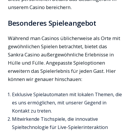
unserem Casino bereichern.
Besonderes Spieleangebot
Während man Casinos üblicherweise als Orte mit
gewöhnlichen Spielen betrachtet, bietet das
Sankra Casino außergewöhnliche Erlebnisse in
Hülle und Fülle. Angepasste Spieloptionen
erweitern das Spielerlebnis für jeden Gast. Hier
können wir genauer hinschauen:
Exklusive Spielautomaten mit lokalen Themen, die
es uns ermöglichen, mit unserer Gegend in
Kontakt zu treten.
Mitwirkende Tischspiele, die innovative
Spieltechnologie für Live-Spielerinteraktion