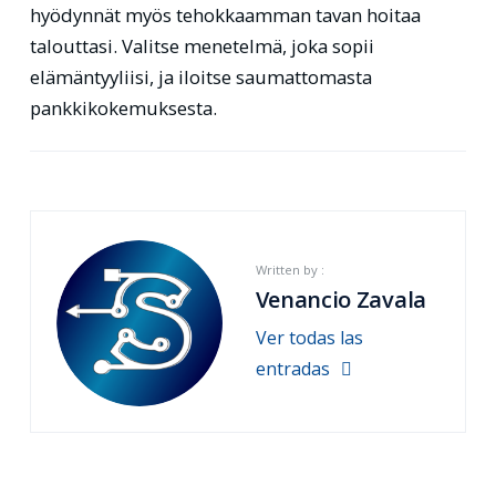
hyödynnät myös tehokkaamman tavan hoitaa
talouttasi. Valitse menetelmä, joka sopii
elämäntyyliisi, ja iloitse saumattomasta
pankkikokemuksesta.
Written by :
Venancio Zavala
Ver todas las
entradas