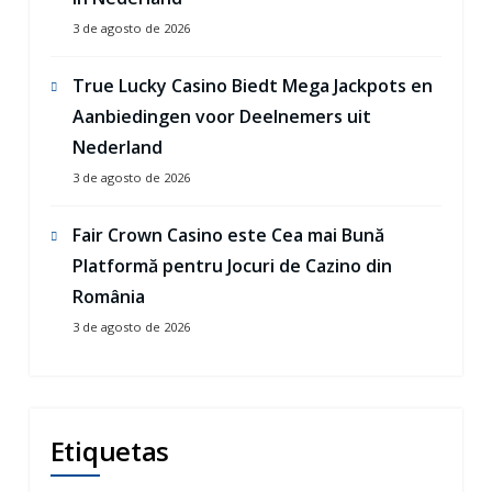
3 de agosto de 2026
True Lucky Casino Biedt Mega Jackpots en
Aanbiedingen voor Deelnemers uit
Nederland
3 de agosto de 2026
Fair Crown Casino este Cea mai Bună
Platformă pentru Jocuri de Cazino din
România
3 de agosto de 2026
Etiquetas