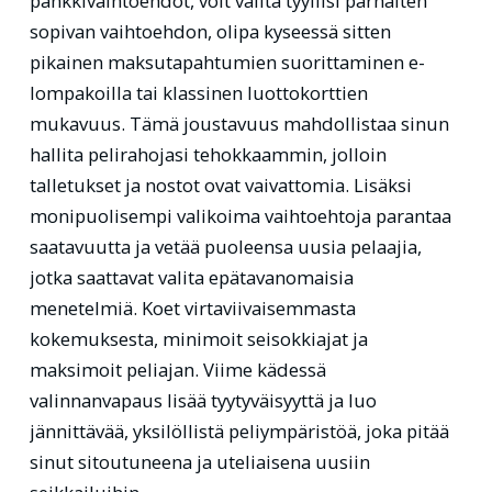
pankkivaihtoehdot, voit valita tyyliisi parhaiten
sopivan vaihtoehdon, olipa kyseessä sitten
pikainen maksutapahtumien suorittaminen e-
lompakoilla tai klassinen luottokorttien
mukavuus. Tämä joustavuus mahdollistaa sinun
hallita pelirahojasi tehokkaammin, jolloin
talletukset ja nostot ovat vaivattomia. Lisäksi
monipuolisempi valikoima vaihtoehtoja parantaa
saatavuutta ja vetää puoleensa uusia pelaajia,
jotka saattavat valita epätavanomaisia
menetelmiä. Koet virtaviivaisemmasta
kokemuksesta, minimoit seisokkiajat ja
maksimoit peliajan. Viime kädessä
valinnanvapaus lisää tyytyväisyyttä ja luo
jännittävää, yksilöllistä peliympäristöä, joka pitää
sinut sitoutuneena ja uteliaisena uusiin