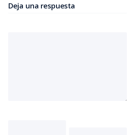
Deja una respuesta
*
COMENTARIO
CORREO ELECTRÓNICO
*
NOMBRE
*