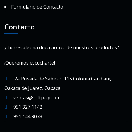
Formulario de Contacto
Contacto
¿Tienes alguna duda acerca de nuestros productos?
¡Queremos escucharte!
2a Privada de Sabinos 115 Colonia Candiani,
Oaxaca de Juárez, Oaxaca
ventas@softpaqi.com
951 327 1142
951 144 9078