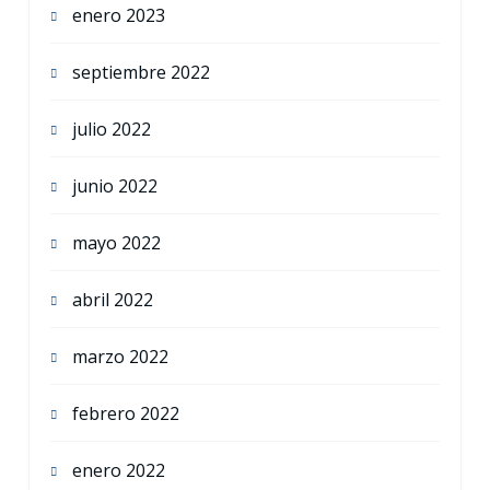
enero 2023
septiembre 2022
julio 2022
junio 2022
mayo 2022
abril 2022
marzo 2022
febrero 2022
enero 2022