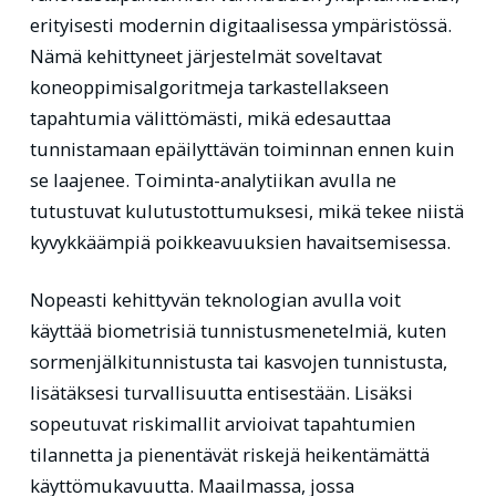
erityisesti modernin digitaalisessa ympäristössä.
Nämä kehittyneet järjestelmät soveltavat
koneoppimisalgoritmeja tarkastellakseen
tapahtumia välittömästi, mikä edesauttaa
tunnistamaan epäilyttävän toiminnan ennen kuin
se laajenee. Toiminta-analytiikan avulla ne
tutustuvat kulutustottumuksesi, mikä tekee niistä
kyvykkäämpiä poikkeavuuksien havaitsemisessa.
Nopeasti kehittyvän teknologian avulla voit
käyttää biometrisiä tunnistusmenetelmiä, kuten
sormenjälkitunnistusta tai kasvojen tunnistusta,
lisätäksesi turvallisuutta entisestään. Lisäksi
sopeutuvat riskimallit arvioivat tapahtumien
tilannetta ja pienentävät riskejä heikentämättä
käyttömukavuutta. Maailmassa, jossa