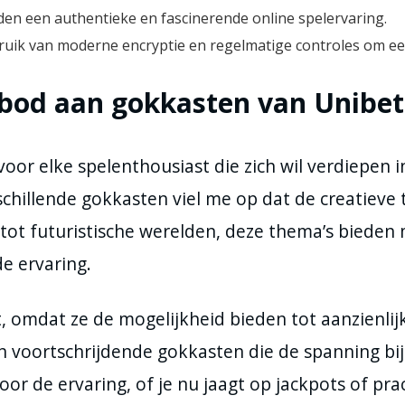
eden een authentieke en fascinerende online spelervaring.
bruik van moderne encryptie en regelmatige controles om 
od aan gokkasten van Unibet
voor elke spelenthousiast die zich wil verdiepen 
chillende gokkasten viel me op dat de creatieve t
tot futuristische werelden, deze thema’s bieden 
e ervaring.
, omdat ze de mogelijkheid bieden tot aanzienli
oortschrijdende gokkasten die de spanning bij 
r de ervaring, of je nu jaagt op jackpots of pr