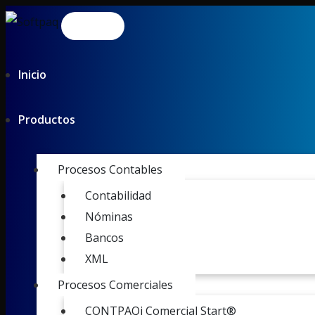
Inicio
Productos
Procesos Contables
Contabilidad
Nóminas
Bancos
XML
Procesos Comerciales
CONTPAQi Comercial Start®