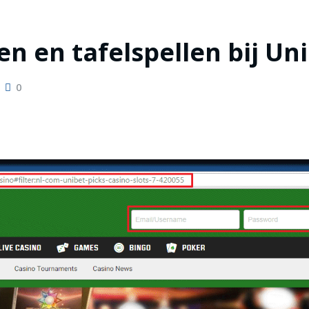
n en tafelspellen bij Uni
0