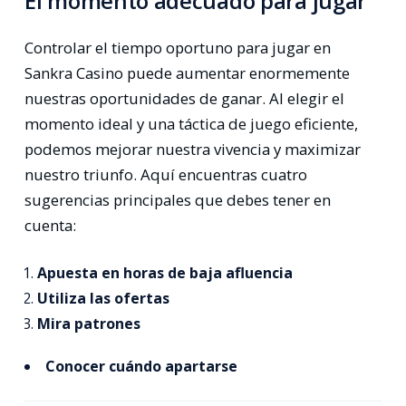
El momento adecuado para jugar
Controlar el tiempo oportuno para jugar en
Sankra Casino puede aumentar enormemente
nuestras oportunidades de ganar. Al elegir el
momento ideal y una táctica de juego eficiente,
podemos mejorar nuestra vivencia y maximizar
nuestro triunfo. Aquí encuentras cuatro
sugerencias principales que debes tener en
cuenta:
Apuesta en horas de baja afluencia
Utiliza las ofertas
Mira patrones
Conocer cuándo apartarse