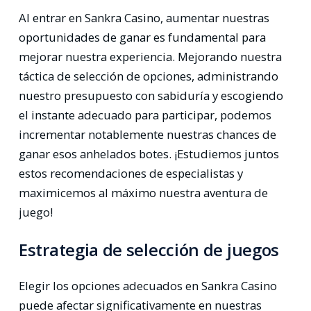
Al entrar en Sankra Casino, aumentar nuestras
oportunidades de ganar es fundamental para
mejorar nuestra experiencia. Mejorando nuestra
táctica de selección de opciones, administrando
nuestro presupuesto con sabiduría y escogiendo
el instante adecuado para participar, podemos
incrementar notablemente nuestras chances de
ganar esos anhelados botes. ¡Estudiemos juntos
estos recomendaciones de especialistas y
maximicemos al máximo nuestra aventura de
juego!
Estrategia de selección de juegos
Elegir los opciones adecuados en Sankra Casino
puede afectar significativamente en nuestras