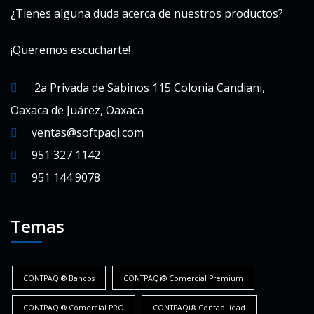
¿Tienes alguna duda acerca de nuestros productos?
¡Queremos escucharte!
2a Privada de Sabinos 115 Colonia Candiani,
Oaxaca de Juárez, Oaxaca
ventas@softpaqi.com
951 327 1142
951 144 9078
Temas
CONTPAQi® Bancos
CONTPAQi® Comercial Premium
CONTPAQi® Comercial PRO
CONTPAQi® Contabilidad