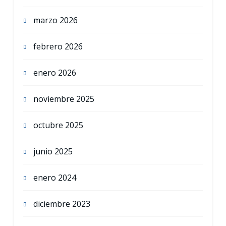
marzo 2026
febrero 2026
enero 2026
noviembre 2025
octubre 2025
junio 2025
enero 2024
diciembre 2023