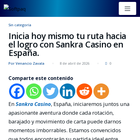
Sin categoría
Inicia hoy mismo tu ruta hacia
el logro con Sankra Casino en
España.
Por Venancio Zavala
8 de abril de 2026
0
Comparte este contenido
En
Sankra Casino
, España, iniciaremos juntos una
apasionante aventura donde cada rotación,
barajado y movimiento de carta puede darnos
momentos imborrables. Estamos convencidos
que todos encontrarán su partida ideal entre