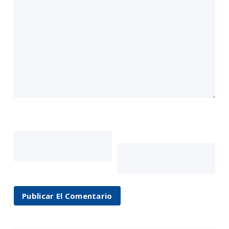
CORREO ELECTRÓNICO
*
NOMBRE
*