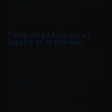
να προωθήσει την συμμετοχή των
παικτών και να βελτιώσει
πραγματικά την περιπέτεια
παιχνιδιού μας.
Τύποι παιχνιδιών για να
χαρείτε με το μπόνους
Απελευθερώνοντας τον ενδιαφέρον
του μπόνους καλωσορίσματος του
Sankra Casino, ξεκλειδώνουμε την
πόρτα σε μια συναρπαστική γκάμα
παιχνιδιών που μπορούν να
βελτιώσουν την εμπειρία
παιχνιδιού μας. Με αυτό το
μπόνους, μπορούμε να
εμβαθύνουμε στον μαγευτικό