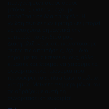
περιγράφεται στους όρους
μπόνους, ώστε να έχουμε
πρόσβαση σε όλα τα οφέλη. Η
γνώση αυτών των κριτηρίων μπορεί
να ενισχύσει σημαντικά την
εμπειρία παιχνιδιού μας.
Διασφαλίζοντας ότι ικανοποιούμε
αυτές τις απαιτήσεις, όχι μόνο
τηρούμε τους κανονισμούς, αλλά
είμαστε και έτοιμοι να χαρούμε τα
συναρπαστικά προνόμια που
προσφέρει το Sankra Casino ειδικά
για εμάς. Μείνετε ενημερωμένοι και
ας αδράξουμε αυτή τη
συναρπαστική ευκαιρία!