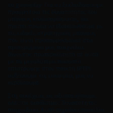
το gameplay. Για να ξεκλειδώσουμε
πραγματικά τις δυνατότητες του
μπόνους καλωσορίσματος, θα
πρέπει πρώτα να εξοικειωθούμε με
τις ειδικές στρατηγικές μπόνους
που είναι προσαρμοσμένες στα
προτιμώμενα μας παιχνίδια.
Δίνοντας προτεραιότητα σε αυτά
με τα μεγαλύτερα ποσοστά
επιστροφής στον παίκτη (RTP),
αυξάνουμε τις ευκαιρίες μας να
κερδίσουμε.
Στη συνέχεια, ας αξιοποιήσουμε
όλες τις διαθέσιμες δυνατότητες
παιχνιδιού. Αυτό σημαίνει ποικιλία