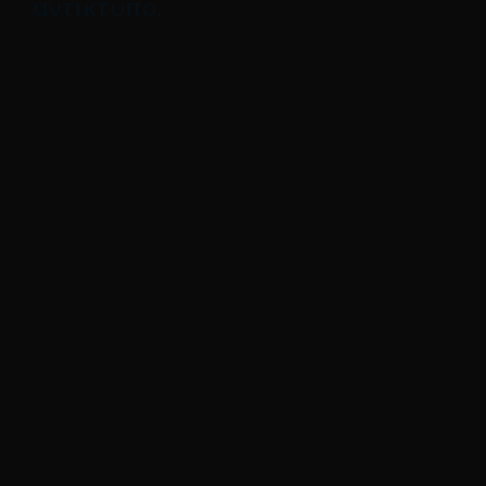
αντίκτυπο.