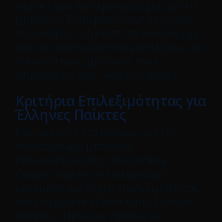
περαιτέρω την εμπειρία μας με τα
μπόνους. Ενσωματώνοντας αυτές
τις σκέψεις, είμαστε σε καλό δρόμο
για να εκμεταλλευτούμε πλήρως τις
δυνατότητες μπόνους που
παρέχουμε στο Sankra Casino!
Κριτήρια Επιλεξιμότητας για
Έλληνες Παίκτες
Για να είστε επιλέξιμοι για το
γενναιόδωρο μπόνους
καλωσορίσματος στο Sankra
Casino, πρέπει να πληρούμε
ορισμένα κριτήρια επιλεξιμότητας
που αφορούν ειδικά τους Έλληνες
παίκτες. Πρώτον, πρέπει να