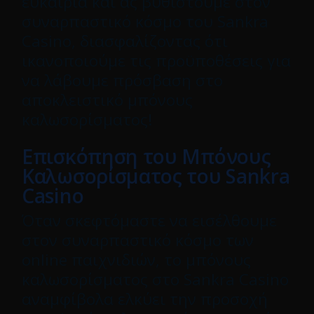
ευκαιρία και ας βυθιστούμε στον
συναρπαστικό κόσμο του Sankra
Casino, διασφαλίζοντας ότι
ικανοποιούμε τις προϋποθέσεις για
να λάβουμε πρόσβαση στο
αποκλειστικό μπόνους
καλωσορίσματος!
Επισκόπηση του Μπόνους
Καλωσορίσματος του Sankra
Casino
Όταν σκεφτόμαστε να εισέλθουμε
στον συναρπαστικό κόσμο των
online παιχνιδιών, το μπόνους
καλωσορίσματος στο Sankra Casino
αναμφίβολα ελκύει την προσοχή