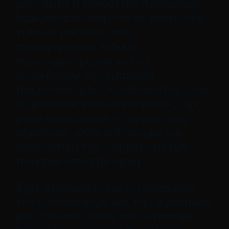
μας. Αυτή η ελκυστική προσφορά
διακρίνεται ανάμεσα σε ποικίλους
τύπους μπόνους που
προσφέρονται, ειδικά
προσαρμοσμένων για να
ενισχύσουν την εμπειρία
παιχνιδιού μας. Αξιοποιώντας αυτό
το μπόνους καλωσορίσματος, όχι
μόνο ενισχύουμε το αρχικό μας
κεφάλαιο, αλλά αυξάνουμε και
ουσιαστικά την συμμετοχή των
παικτών από την αρχή.
Έχει σχεδιαστεί για να ενισχύσει
τον ενθουσιασμό και την αφοσίωσή
μας στα παιχνίδια που αγαπάμε.