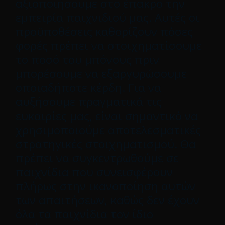
αξιοποιήσουμε στο έπακρο την
εμπειρία παιχνιδιού μας. Αυτές οι
προϋποθέσεις καθορίζουν πόσες
φορές πρέπει να στοιχηματίσουμε
το ποσό του μπόνους πριν
μπορέσουμε να εξαργυρώσουμε
οποιαδήποτε κέρδη. Για να
αυξήσουμε πραγματικά τις
ευκαιρίες μας, είναι σημαντικό να
χρησιμοποιούμε αποτελεσματικές
στρατηγικές στοιχηματισμού. Θα
πρέπει να συγκεντρωθούμε σε
παιχνίδια που συνεισφέρουν
πλήρως στην ικανοποίηση αυτών
των απαιτήσεων, καθώς δεν έχουν
όλα τα παιχνίδια τον ίδιο