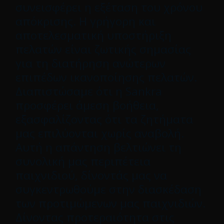
συνεισφέρει η εξέταση του χρόνου
απόκρισης. Η γρήγορη και
αποτελεσματική υποστήριξη
πελατών είναι ζωτικής σημασίας
για τη διατήρηση ανώτερων
επιπέδων ικανοποίησης πελατών.
Διαπιστώσαμε ότι η Sankra
προσφέρει άμεση βοήθεια,
εξασφαλίζοντας ότι τα ζητήματα
μας επιλύονται χωρίς αναβολή.
Αυτή η απάντηση βελτιώνει τη
συνολική μας περιπέτεια
παιχνιδιού, δίνοντάς μας να
συγκεντρωθούμε στην διασκέδαση
των προτιμώμενων μας παιχνιδιών.
Δίνοντας προτεραιότητα στις