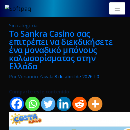
Sin categoría
Το Sankra Casino σας
επιτρέπει να διεκδικήσετε
ένα μοναδικό μπόνους
καλωσορίσματος στην
Ελλάδα
Por Venancio Zavala
8 de abril de 2026
0
Comparte este contenido