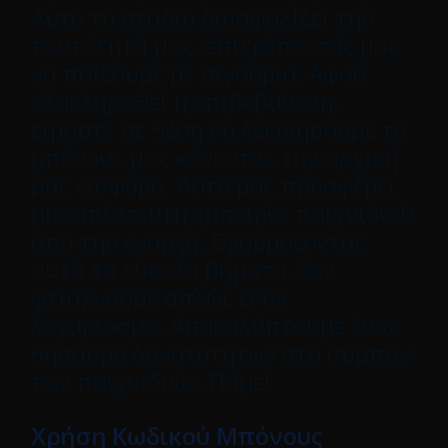
Αυτό το στάδιο διασφαλίζει την
ταυτότητά μας, επιτρέποντάς μας
να παίζουμε με σιγουριά. Αφού
ολοκληρωθεί η επιβεβαίωση,
είμαστε σε θέση να ξεκινήσουμε το
μπόνους μας κάνοντας την αρχική
μας εισφορά. Αυτό μας προσφέρει
μια απίστευτη εμπειρία παιχνιδιού
από την έναρξη. Εφαρμόζοντας
αυτά τα εύκολα βήματα, δεν
φτιάχνουμε απλώς έναν
λογαριασμό. Αποκαλύπτουμε έναν
θησαυρό δυνατοτήτων στο σύμπαν
των παιχνιδιών. Πάμε!
Χρήση Κωδικού Μπόνους