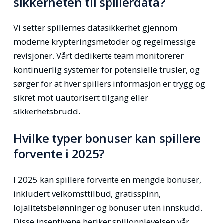
sikkerheten til spillerdata?
Vi setter spillernes datasikkerhet gjennom
moderne krypteringsmetoder og regelmessige
revisjoner. Vårt dedikerte team monitorerer
kontinuerlig systemer for potensielle trusler, og
sørger for at hver spillers informasjon er trygg og
sikret mot uautorisert tilgang eller
sikkerhetsbrudd.
Hvilke typer bonuser kan spillere
forvente i 2025?
I 2025 kan spillere forvente en mengde bonuser,
inkludert velkomsttilbud, gratisspinn,
lojalitetsbelønninger og bonuser uten innskudd.
Disse insentivene beriker spillopplevelsen vår