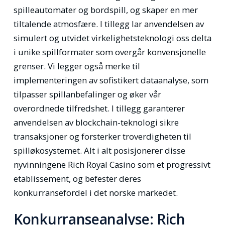
spilleautomater og bordspill, og skaper en mer
tiltalende atmosfære. I tillegg lar anvendelsen av
simulert og utvidet virkelighetsteknologi oss delta
i unike spillformater som overgår konvensjonelle
grenser. Vi legger også merke til
implementeringen av sofistikert dataanalyse, som
tilpasser spillanbefalinger og øker vår
overordnede tilfredshet. I tillegg garanterer
anvendelsen av blockchain-teknologi sikre
transaksjoner og forsterker troverdigheten til
spilløkosystemet. Alt i alt posisjonerer disse
nyvinningene Rich Royal Casino som et progressivt
etablissement, og befester deres
konkurransefordel i det norske markedet.
Konkurranseanalyse: Rich