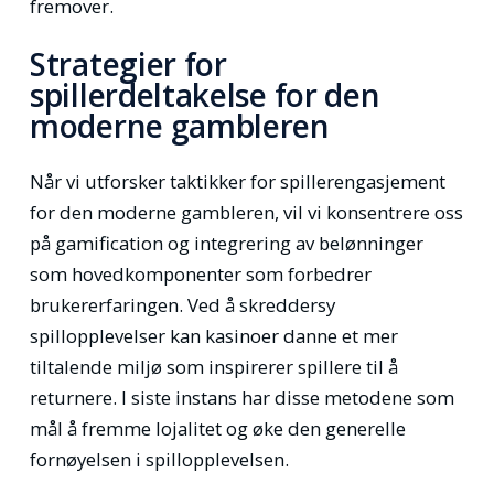
fremover.
Strategier for
spillerdeltakelse for den
moderne gambleren
Når vi utforsker taktikker for spillerengasjement
for den moderne gambleren, vil vi konsentrere oss
på gamification og integrering av belønninger
som hovedkomponenter som forbedrer
brukererfaringen. Ved å skreddersy
spillopplevelser kan kasinoer danne et mer
tiltalende miljø som inspirerer spillere til å
returnere. I siste instans har disse metodene som
mål å fremme lojalitet og øke den generelle
fornøyelsen i spillopplevelsen.