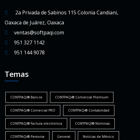
2a Privada de Sabinos 115 Colonia Candiani,
Oaxaca de Juárez, Oaxaca
ventas@softpaqi.com
951 327 1142
951 144 9078
Temas
CONTPAQi® Bancos
CONTPAQi® Comercial Premium
CONTPAQi® Comercial PRO
CONTPAQi® Contabilidad
CONTPAQi® Factura electrónica
CONTPAQI® Nóminas
CONTPAQi® Personia
General
Noticias de México