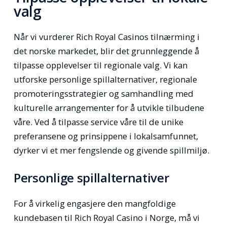
valg
Når vi vurderer Rich Royal Casinos tilnærming i
det norske markedet, blir det grunnleggende å
tilpasse opplevelser til regionale valg. Vi kan
utforske personlige spillalternativer, regionale
promoteringsstrategier og samhandling med
kulturelle arrangementer for å utvikle tilbudene
våre. Ved å tilpasse service våre til de unike
preferansene og prinsippene i lokalsamfunnet,
dyrker vi et mer fengslende og givende spillmiljø.
Personlige spillalternativer
For å virkelig engasjere den mangfoldige
kundebasen til Rich Royal Casino i Norge, må vi