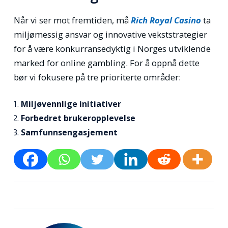
Når vi ser mot fremtiden, må
Rich Royal Casino
ta
miljømessig ansvar og innovative vekststrategier
for å være konkurransedyktig i Norges utviklende
marked for online gambling. For å oppnå dette
bør vi fokusere på tre prioriterte områder:
Miljøvennlige initiativer
Forbedret brukeropplevelse
Samfunnsengasjement