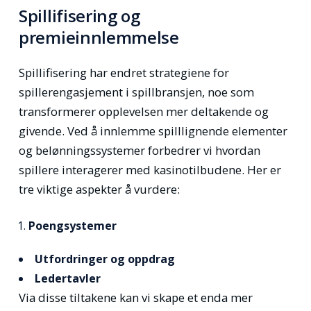
Spillifisering og
premieinnlemmelse
Spillifisering har endret strategiene for
spillerengasjement i spillbransjen, noe som
transformerer opplevelsen mer deltakende og
givende. Ved å innlemme spilllignende elementer
og belønningssystemer forbedrer vi hvordan
spillere interagerer med kasinotilbudene. Her er
tre viktige aspekter å vurdere:
Poengsystemer
Utfordringer og oppdrag
Ledertavler
Via disse tiltakene kan vi skape et enda mer