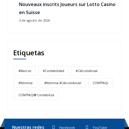
Nouveaux inscrits Joueurs sur Lotto Casino
en Suisse
2 de agosto de 2026
Etiquetas
#Bancos
#Contabilidad
#CálculoAnual
#Nómina
#Nómina #CálculoAnual
CONTPAQi
CONTPAQi® Contabiliza
Nuestras redes
Facebook
YouTube