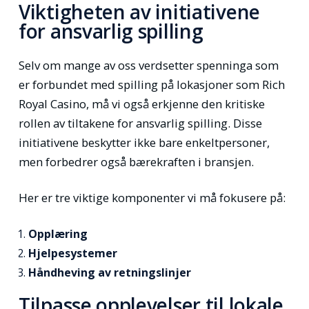
Viktigheten av initiativene
for ansvarlig spilling
Selv om mange av oss verdsetter spenninga som
er forbundet med spilling på lokasjoner som Rich
Royal Casino, må vi også erkjenne den kritiske
rollen av tiltakene for ansvarlig spilling. Disse
initiativene beskytter ikke bare enkeltpersoner,
men forbedrer også bærekraften i bransjen.
Her er tre viktige komponenter vi må fokusere på:
Opplæring
Hjelpesystemer
Håndheving av retningslinjer
Tilpasse opplevelser til lokale