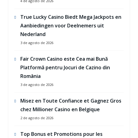
4 de agosto de 2026
True Lucky Casino Biedt Mega Jackpots en
Aanbiedingen voor Deelnemers uit
Nederland
3 de agosto de 2026
Fair Crown Casino este Cea mai Bună
Platformă pentru Jocuri de Cazino din
România
3 de agosto de 2026
Misez en Toute Confiance et Gagnez Gros
chez Millioner Casino en Belgique
2 de agosto de 2026
Top Bonus et Promotions pour les