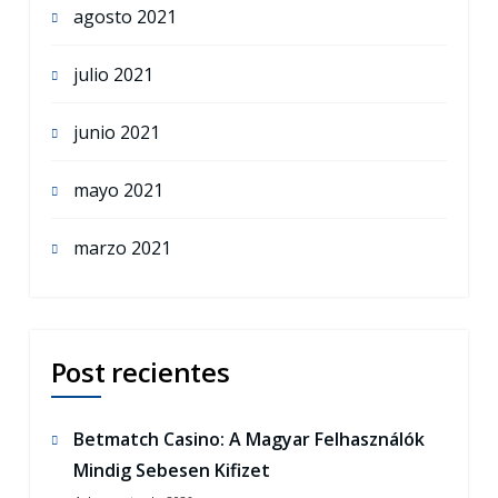
agosto 2021
julio 2021
junio 2021
mayo 2021
marzo 2021
Post recientes
Betmatch Casino: A Magyar Felhasználók
Mindig Sebesen Kifizet