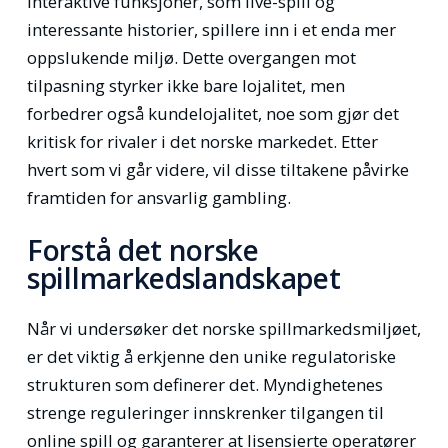
interaktive funksjoner, som live-spill og
interessante historier, spillere inn i et enda mer
oppslukende miljø. Dette overgangen mot
tilpasning styrker ikke bare lojalitet, men
forbedrer også kundelojalitet, noe som gjør det
kritisk for rivaler i det norske markedet. Etter
hvert som vi går videre, vil disse tiltakene påvirke
framtiden for ansvarlig gambling.
Forstå det norske
spillmarkedslandskapet
Når vi undersøker det norske spillmarkedsmiljøet,
er det viktig å erkjenne den unike regulatoriske
strukturen som definerer det. Myndighetenes
strenge reguleringer innskrenker tilgangen til
online spill og garanterer at lisensierte operatører