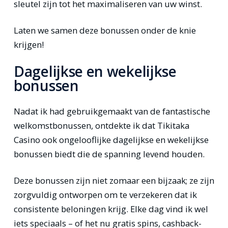
sleutel zijn tot het maximaliseren van uw winst.
Laten we samen deze bonussen onder de knie
krijgen!
Dagelijkse en wekelijkse
bonussen
Nadat ik had gebruikgemaakt van de fantastische
welkomstbonussen, ontdekte ik dat Tikitaka
Casino ook ongelooflijke dagelijkse en wekelijkse
bonussen biedt die de spanning levend houden.
Deze bonussen zijn niet zomaar een bijzaak; ze zijn
zorgvuldig ontworpen om te verzekeren dat ik
consistente beloningen krijg. Elke dag vind ik wel
iets speciaals – of het nu gratis spins, cashback-