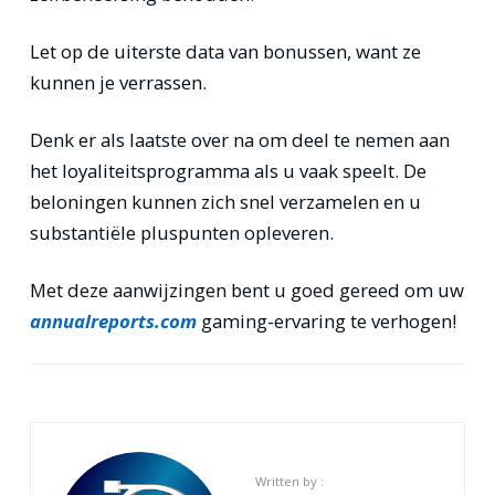
Let op de uiterste data van bonussen, want ze
kunnen je verrassen.
Denk er als laatste over na om deel te nemen aan
het loyaliteitsprogramma als u vaak speelt. De
beloningen kunnen zich snel verzamelen en u
substantiële pluspunten opleveren.
Met deze aanwijzingen bent u goed gereed om uw
annualreports.com
gaming-ervaring te verhogen!
Written by :