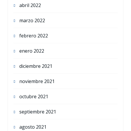
abril 2022
marzo 2022
febrero 2022
enero 2022
diciembre 2021
noviembre 2021
octubre 2021
septiembre 2021
agosto 2021