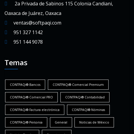
2a Privada de Sabinos 115 Colonia Candiani,
Oaxaca de Juárez, Oaxaca
ventas@softpaqi.com
951 327 1142
951 144 9078
Temas
CONTPAQi® Bancos
CONTPAQi® Comercial Premium
CONTPAQi® Comercial PRO
CONTPAQi® Contabilidad
CONTPAQi® Factura electrónica
CONTPAQI® Nóminas
CONTPAQi® Personia
General
Noticias de México