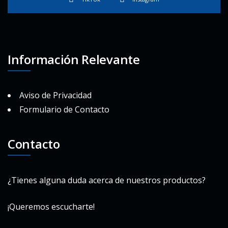
Información Relevante
Aviso de Privacidad
Formulario de Contacto
Contacto
¿Tienes alguna duda acerca de nuestros productos?
¡Queremos escucharte!