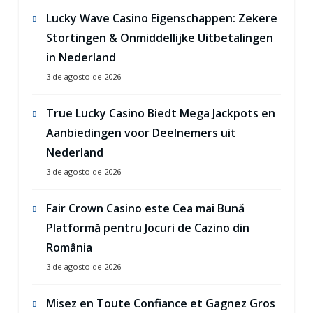
Lucky Wave Casino Eigenschappen: Zekere
Stortingen & Onmiddellijke Uitbetalingen
in Nederland
3 de agosto de 2026
True Lucky Casino Biedt Mega Jackpots en
Aanbiedingen voor Deelnemers uit
Nederland
3 de agosto de 2026
Fair Crown Casino este Cea mai Bună
Platformă pentru Jocuri de Cazino din
România
3 de agosto de 2026
Misez en Toute Confiance et Gagnez Gros