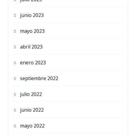
junio 2023
mayo 2023
abril 2023
enero 2023
septiembre 2022
julio 2022
junio 2022
mayo 2022