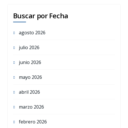
Buscar por Fecha
agosto 2026
julio 2026
junio 2026
mayo 2026
abril 2026
marzo 2026
febrero 2026