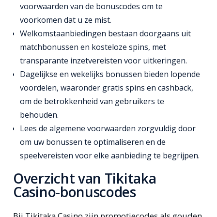
voorwaarden van de bonuscodes om te
voorkomen dat u ze mist.
Welkomstaanbiedingen bestaan doorgaans uit
matchbonussen en kosteloze spins, met
transparante inzetvereisten voor uitkeringen.
Dagelijkse en wekelijks bonussen bieden lopende
voordelen, waaronder gratis spins en cashback,
om de betrokkenheid van gebruikers te
behouden.
Lees de algemene voorwaarden zorgvuldig door
om uw bonussen te optimaliseren en de
speelvereisten voor elke aanbieding te begrijpen.
Overzicht van Tikitaka
Casino-bonuscodes
Bij Tikitaka Casino zijn promotiecodes als gouden