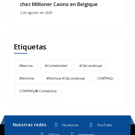
chez Millioner Casino en Belgique
2 de agosto de 2026
Etiquetas
#Bancos
#Contabilidad
#CálculoAnual
#Nómina
#Nómina #CálculoAnual
CONTPAQi
CONTPAQi® Contabiliza
Nuestras redes
Facebook
YouTube
TikTok
Instagram