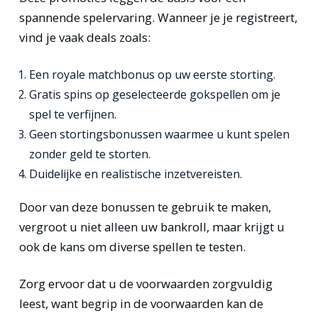
spannende spelervaring. Wanneer je je registreert,
vind je vaak deals zoals:
Een royale matchbonus op uw eerste storting.
Gratis spins op geselecteerde gokspellen om je
spel te verfijnen.
Geen stortingsbonussen waarmee u kunt spelen
zonder geld te storten.
Duidelijke en realistische inzetvereisten.
Door van deze bonussen te gebruik te maken,
vergroot u niet alleen uw bankroll, maar krijgt u
ook de kans om diverse spellen te testen.
Zorg ervoor dat u de voorwaarden zorgvuldig
leest, want begrip in de voorwaarden kan de