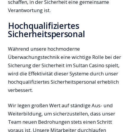
schaffen, in der Sicherheit eine gemeinsame
Verantwortung ist.
Hochqualifiziertes
Sicherheitspersonal
Während unsere hochmoderne
Überwachungstechnik eine wichtige Rolle bei der
Sicherung der Sicherheit im Sultan Casino spielt,
wird die Effektivität dieser Systeme durch unser
hochqualifiziertes Sicherheitspersonal erheblich
verbessert.
Wir legen großen Wert auf ständige Aus- und
Weiterbildung, um sicherzustellen, dass unser
Team neuen Bedrohungen stets einen Schritt
voraus ist. Unsere Mitarbeiter durchlaufen