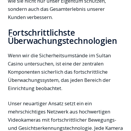
wie sie nicht nur unser Eigentum schützen,
sondern auch das Gesamterlebnis unserer
Kunden verbessern.
Fortschrittlichste
Überwachungstechnologien
Wenn wir die Sicherheitsumstände im Sultan
Casino untersuchen, ist eine der zentralen
Komponenten sicherlich das fortschrittliche
Überwachungssystem, das jeden Bereich der
Einrichtung beobachtet.
Unser neuartiger Ansatz setzt ein ein
mehrschichtiges Netzwerk aus hochwertigen
Videokameras mit fortschrittlicher Bewegungs-
und Gesichtserkennungstechnologie. Jede Kamera