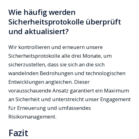
Wie häufig werden
Sicherheitsprotokolle überprüft
und aktualisiert?
Wir kontrollieren und erneuern unsere
Sicherheitsprotokolle alle drei Monate, um
sicherzustellen, dass sie sich an die sich
wandelnden Bedrohungen und technologischen
Entwicklungen angleichen. Dieser
vorausschauende Ansatz garantiert ein Maximum
an Sicherheit und unterstreicht unser Engagement
für Erneuerung und umfassendes
Risikomanagement.
Fazit