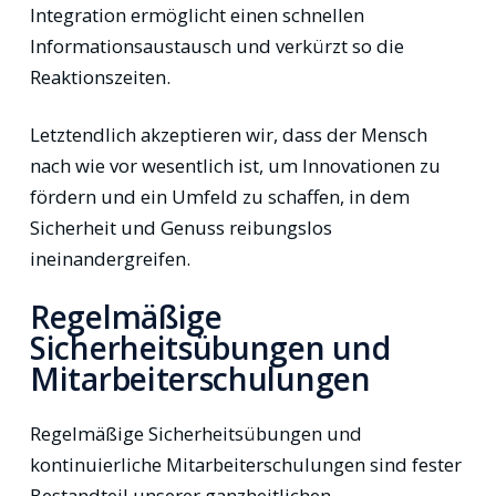
Integration ermöglicht einen schnellen
Informationsaustausch und verkürzt so die
Reaktionszeiten.
Letztendlich akzeptieren wir, dass der Mensch
nach wie vor wesentlich ist, um Innovationen zu
fördern und ein Umfeld zu schaffen, in dem
Sicherheit und Genuss reibungslos
ineinandergreifen.
Regelmäßige
Sicherheitsübungen und
Mitarbeiterschulungen
Regelmäßige Sicherheitsübungen und
kontinuierliche Mitarbeiterschulungen sind fester
Bestandteil unserer ganzheitlichen