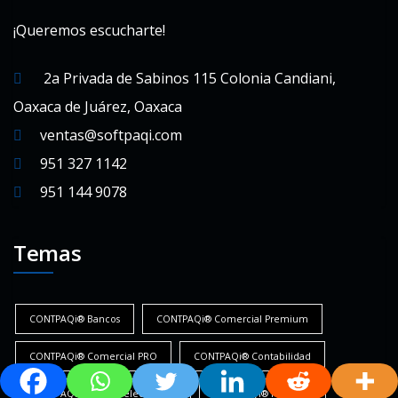
¡Queremos escucharte!
2a Privada de Sabinos 115 Colonia Candiani,
Oaxaca de Juárez, Oaxaca
ventas@softpaqi.com
951 327 1142
951 144 9078
Temas
CONTPAQi® Bancos
CONTPAQi® Comercial Premium
CONTPAQi® Comercial PRO
CONTPAQi® Contabilidad
CONTPAQi® Factura electrónica
CONTPAQI® Nóminas