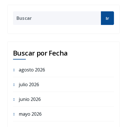
Ir
Buscar por Fecha
agosto 2026
julio 2026
junio 2026
mayo 2026