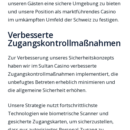
unseren Gästen eine sichere Umgebung zu bieten
und unsere Position als marktführendes Casino
im umkämpften Umfeld der Schweiz zu festigen.
Verbesserte
Zugangskontrollmaßnahmen
Zur Verbesserung unseres Sicherheitskonzepts
haben wir im Sultan Casino verbesserte
Zugangskontrollmaßnahmen implementiert, die
unbefugtes Betreten erheblich minimieren und
die allgemeine Sicherheit erhöhen.
Unsere Strategie nutzt fortschrittlichste
Technologien wie biometrische Scanner und
gesicherte Zugangskarten, um sicherzustellen,
dass nur autorisiertes Personal Zugang zu