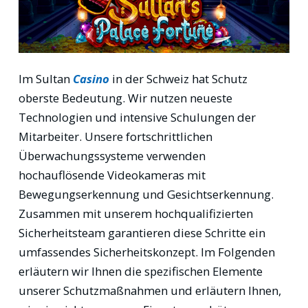
Im Sultan
Casino
in der Schweiz hat Schutz
oberste Bedeutung. Wir nutzen neueste
Technologien und intensive Schulungen der
Mitarbeiter. Unsere fortschrittlichen
Überwachungssysteme verwenden
hochauflösende Videokameras mit
Bewegungserkennung und Gesichtserkennung.
Zusammen mit unserem hochqualifizierten
Sicherheitsteam garantieren diese Schritte ein
umfassendes Sicherheitskonzept. Im Folgenden
erläutern wir Ihnen die spezifischen Elemente
unserer Schutzmaßnahmen und erläutern Ihnen,