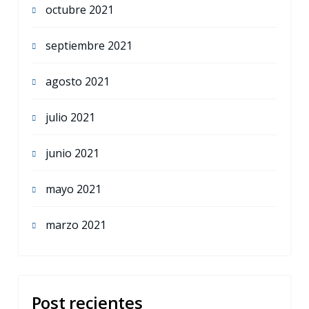
octubre 2021
septiembre 2021
agosto 2021
julio 2021
junio 2021
mayo 2021
marzo 2021
Post recientes