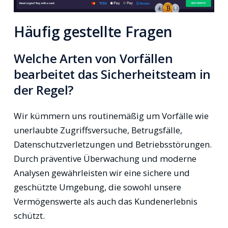
Häufig gestellte Fragen
Welche Arten von Vorfällen
bearbeitet das Sicherheitsteam in
der Regel?
Wir kümmern uns routinemäßig um Vorfälle wie
unerlaubte Zugriffsversuche, Betrugsfälle,
Datenschutzverletzungen und Betriebsstörungen.
Durch präventive Überwachung und moderne
Analysen gewährleisten wir eine sichere und
geschützte Umgebung, die sowohl unsere
Vermögenswerte als auch das Kundenerlebnis
schützt.