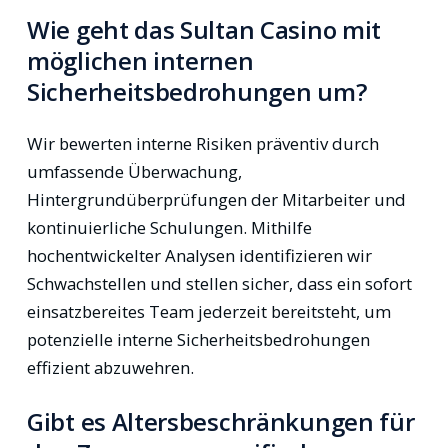
Wie geht das Sultan Casino mit
möglichen internen
Sicherheitsbedrohungen um?
Wir bewerten interne Risiken präventiv durch
umfassende Überwachung,
Hintergrundüberprüfungen der Mitarbeiter und
kontinuierliche Schulungen. Mithilfe
hochentwickelter Analysen identifizieren wir
Schwachstellen und stellen sicher, dass ein sofort
einsatzbereites Team jederzeit bereitsteht, um
potenzielle interne Sicherheitsbedrohungen
effizient abzuwehren.
Gibt es Altersbeschränkungen für