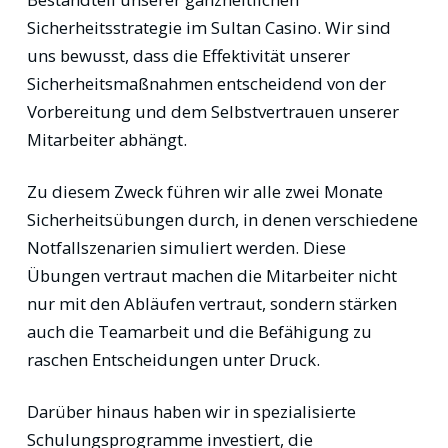
Sicherheitsstrategie im Sultan Casino. Wir sind
uns bewusst, dass die Effektivität unserer
Sicherheitsmaßnahmen entscheidend von der
Vorbereitung und dem Selbstvertrauen unserer
Mitarbeiter abhängt.
Zu diesem Zweck führen wir alle zwei Monate
Sicherheitsübungen durch, in denen verschiedene
Notfallszenarien simuliert werden. Diese
Übungen vertraut machen die Mitarbeiter nicht
nur mit den Abläufen vertraut, sondern stärken
auch die Teamarbeit und die Befähigung zu
raschen Entscheidungen unter Druck.
Darüber hinaus haben wir in spezialisierte
Schulungsprogramme investiert, die