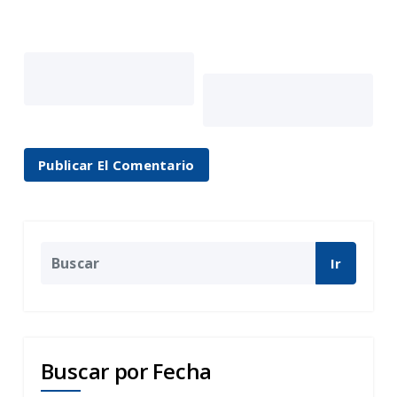
CORREO ELECTRÓNICO
*
NOMBRE
*
Ir
Buscar por Fecha