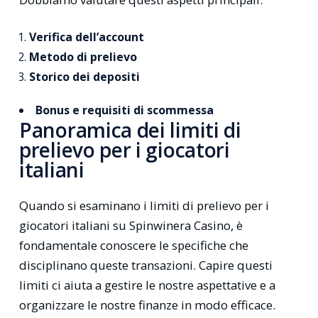
Verifica dell’account
Metodo di prelievo
Storico dei depositi
Bonus e requisiti di scommessa
Panoramica dei limiti di
prelievo per i giocatori
italiani
Quando si esaminano i limiti di prelievo per i
giocatori italiani su Spinwinera Casino, è
fondamentale conoscere le specifiche che
disciplinano queste transazioni. Capire questi
limiti ci aiuta a gestire le nostre aspettative e a
organizzare le nostre finanze in modo efficace.