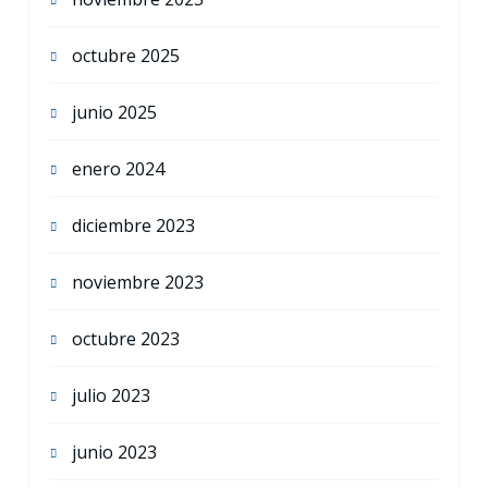
octubre 2025
junio 2025
enero 2024
diciembre 2023
noviembre 2023
octubre 2023
julio 2023
junio 2023