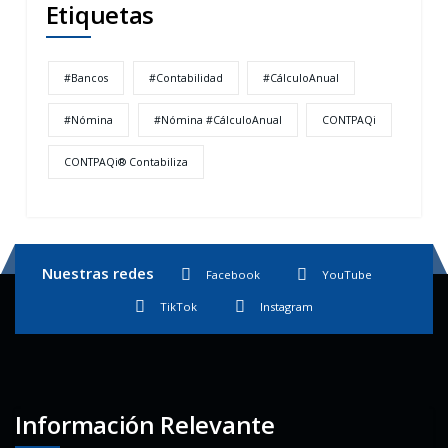
Etiquetas
#Bancos
#Contabilidad
#CálculoAnual
#Nómina
#Nómina #CálculoAnual
CONTPAQi
CONTPAQi® Contabiliza
Nuestras redes
Facebook
YouTube
TikTok
Instagram
Información Relevante