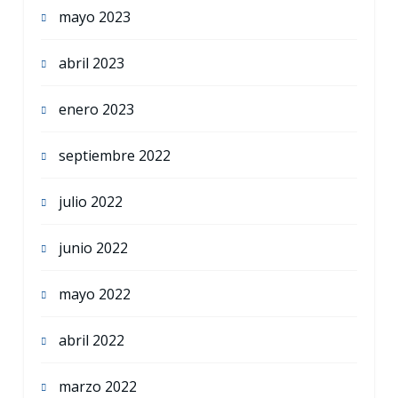
mayo 2023
abril 2023
enero 2023
septiembre 2022
julio 2022
junio 2022
mayo 2022
abril 2022
marzo 2022