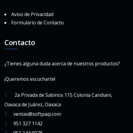
Aviso de Privacidad
Formulario de Contacto
Contacto
¿Tienes alguna duda acerca de nuestros productos?
¡Queremos escucharte!
2a Privada de Sabinos 115 Colonia Candiani,
Oaxaca de Juárez, Oaxaca
ventas@softpaqi.com
951 327 1142
951 144 9078