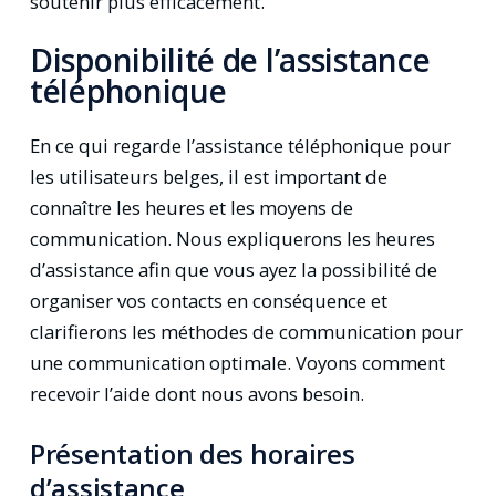
soutenir plus efficacement.
Disponibilité de l’assistance
téléphonique
En ce qui regarde l’assistance téléphonique pour
les utilisateurs belges, il est important de
connaître les heures et les moyens de
communication. Nous expliquerons les heures
d’assistance afin que vous ayez la possibilité de
organiser vos contacts en conséquence et
clarifierons les méthodes de communication pour
une communication optimale. Voyons comment
recevoir l’aide dont nous avons besoin.
Présentation des horaires
d’assistance