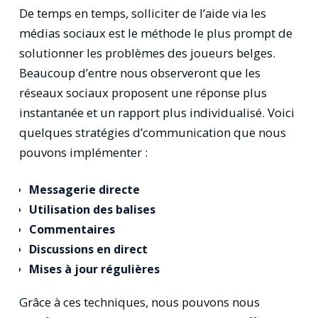
De temps en temps, solliciter de l’aide via les
médias sociaux est le méthode le plus prompt de
solutionner les problèmes des joueurs belges.
Beaucoup d’entre nous observeront que les
réseaux sociaux proposent une réponse plus
instantanée et un rapport plus individualisé. Voici
quelques stratégies d’communication que nous
pouvons implémenter :
Messagerie directe
Utilisation des balises
Commentaires
Discussions en direct
Mises à jour régulières
Grâce à ces techniques, nous pouvons nous