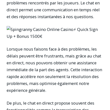
problèmes rencontrés par les joueurs. Le chat en
direct permet une communication en temps réel
et des réponses instantanées à nos questions.
Lorsque nous faisons face à des problèmes, les
délais peuvent être frustrants, mais grâce au chat
en direct, nous pouvons obtenir une assistance
immédiate de la part des agents. Cette interaction
rapide accélère non seulement la résolution des
problèmes, mais optimise également notre
expérience générale.
De plus, le chat en direct propose souvent des
fonctionnalités comme la transcription des