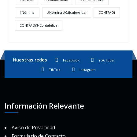
#Nómina
#Nómina #CálculoAnual
CONTPAQi
CONTPAQi® Contabiliza
Nuestras redes
Facebook
YouTube
TikTok
Instagram
Información Relevante
Aviso de Privacidad
Formulario de Contacto