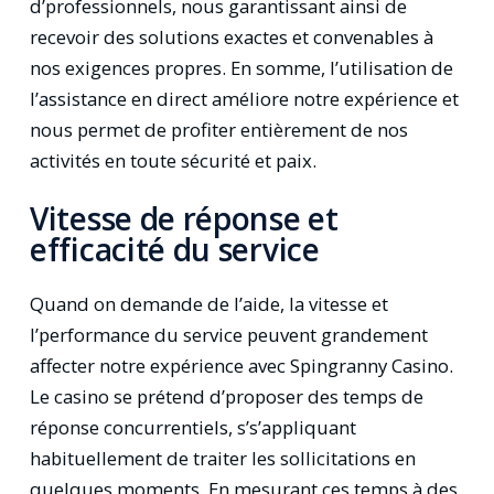
d’professionnels, nous garantissant ainsi de
recevoir des solutions exactes et convenables à
nos exigences propres. En somme, l’utilisation de
l’assistance en direct améliore notre expérience et
nous permet de profiter entièrement de nos
activités en toute sécurité et paix.
Vitesse de réponse et
efficacité du service
Quand on demande de l’aide, la vitesse et
l’performance du service peuvent grandement
affecter notre expérience avec Spingranny Casino.
Le casino se prétend d’proposer des temps de
réponse concurrentiels, s’s’appliquant
habituellement de traiter les sollicitations en
quelques moments. En mesurant ces temps à des