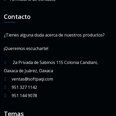
Contacto
¿Tienes alguna duda acerca de nuestros productos?
¡Queremos escucharte!
2a Privada de Sabinos 115 Colonia Candiani,
Oaxaca de Juárez, Oaxaca
ventas@softpaqi.com
951 327 1142
951 144 9078
Temas