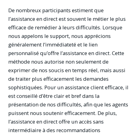
De nombreux participants estiment que
l’assistance en direct est souvent le métier le plus
efficace de remédier à leurs difficultés. Lorsque
nous appelons le support, nous apprécions
généralement l’immédiateté et le lien
personnalisé qu’offre l’assistance en direct. Cette
méthode nous autorise non seulement de
exprimer de nos soucis en temps réel, mais aussi
de traiter plus efficacement les demandes
sophistiquées. Pour un assistance client efficace, il
est conseillé d’être clair et bref dans la
présentation de nos difficultés, afin que les agents
puissent nous soutenir efficacement. De plus,
l’assistance en direct offre un accès sans
intermédiaire à des recommandations