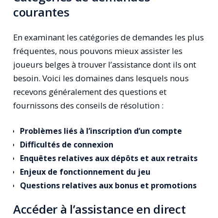
courantes
En examinant les catégories de demandes les plus
fréquentes, nous pouvons mieux assister les
joueurs belges à trouver l’assistance dont ils ont
besoin. Voici les domaines dans lesquels nous
recevons généralement des questions et
fournissons des conseils de résolution :
Problèmes liés à l’inscription d’un compte
Difficultés de connexion
Enquêtes relatives aux dépôts et aux retraits
Enjeux de fonctionnement du jeu
Questions relatives aux bonus et promotions
Accéder à l’assistance en direct