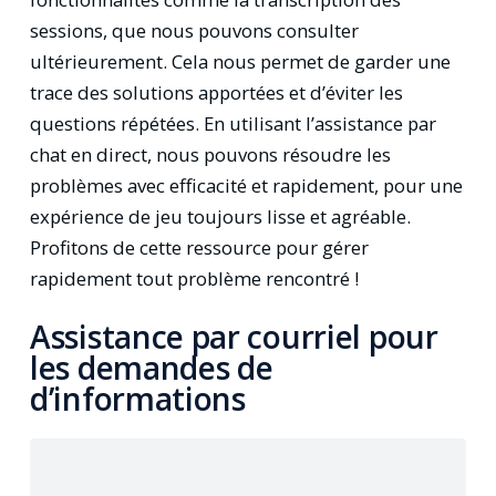
sessions, que nous pouvons consulter
ultérieurement. Cela nous permet de garder une
trace des solutions apportées et d’éviter les
questions répétées. En utilisant l’assistance par
chat en direct, nous pouvons résoudre les
problèmes avec efficacité et rapidement, pour une
expérience de jeu toujours lisse et agréable.
Profitons de cette ressource pour gérer
rapidement tout problème rencontré !
Assistance par courriel pour
les demandes de
d’informations