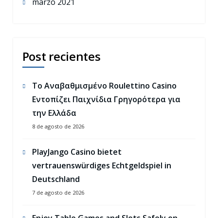
marzo 2021
Post recientes
Το Αναβαθμισμένο Roulettino Casino
Εντοπίζει Παιχνίδια Γρηγορότερα για
την Ελλάδα
8 de agosto de 2026
PlayJango Casino bietet
vertrauenswürdiges Echtgeldspiel in
Deutschland
7 de agosto de 2026
Enjoy Table Games and Slots Safely on