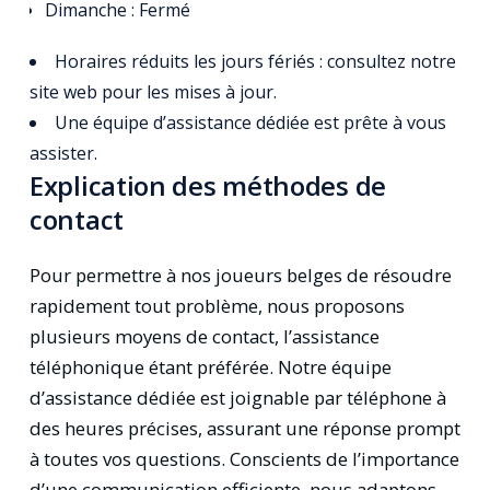
Dimanche : Fermé
Horaires réduits les jours fériés : consultez notre
site web pour les mises à jour.
Une équipe d’assistance dédiée est prête à vous
assister.
Explication des méthodes de
contact
Pour permettre à nos joueurs belges de résoudre
rapidement tout problème, nous proposons
plusieurs moyens de contact, l’assistance
téléphonique étant préférée. Notre équipe
d’assistance dédiée est joignable par téléphone à
des heures précises, assurant une réponse prompt
à toutes vos questions. Conscients de l’importance
d’une communication efficiente, nous adaptons