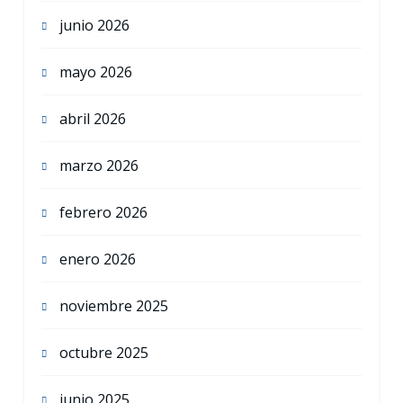
junio 2026
mayo 2026
abril 2026
marzo 2026
febrero 2026
enero 2026
noviembre 2025
octubre 2025
junio 2025