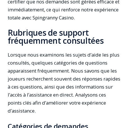
certifier que nos demandes sont gérées efficace et
immédiatement, ce qui renforce notre expérience
totale avec Spingranny Casino.
Rubriques de support
fréquemment consultées
Lorsque nous examinons les sujets d’aide les plus
consultés, quelques catégories de questions
apparaissent fréquemment. Nous savons que les
joueurs recherchent souvent des réponses rapides
à ces questions, ainsi que des informations sur
l’accès à l’assistance en direct. Analysons ces
points clés afin d’améliorer votre expérience
d’assistance.
Catégories de demandes