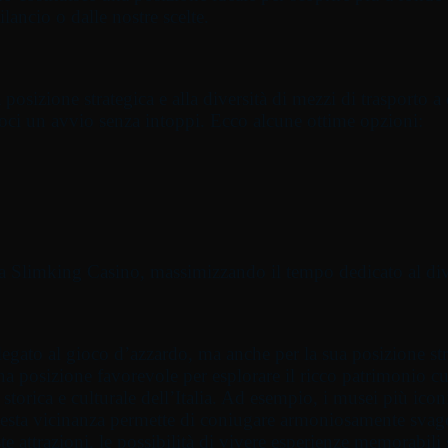
ancio o dalle nostre scelte.
a posizione strategica e alla diversità di mezzi di trasporto
doci un avvio senza intoppi. Ecco alcune ottime opzioni:
e a Slimking Casino, massimizzando il tempo dedicato al div
egato al gioco d’azzardo, ma anche per la sua posizione stra
na posizione favorevole per esplorare il ricco patrimonio cul
torica e culturale dell’Italia. Ad esempio, i musei più iconi
uesta vicinanza permette di coniugare armoniosamente svago
ueste attrazioni, le possibilità di vivere esperienze memora