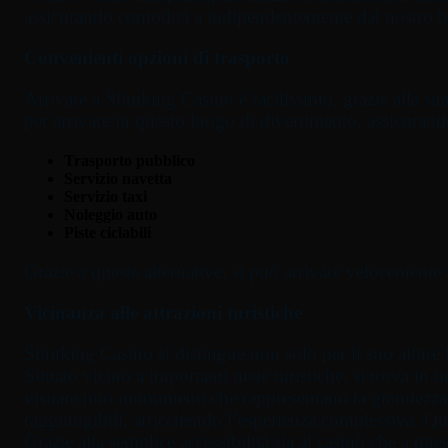
assicurando comodità a indipendentemente dal nostro bil
Convenienti opzioni di trasporto
Arrivare a Slimking Casino è facilissimo, grazie alla su
per arrivare in questo luogo di divertimento, assicuran
Trasporto pubblico
Servizio navetta
Servizio taxi
Noleggio auto
Piste ciclabili
Grazie a queste alternative, si può arrivare velocement
Vicinanza alle attrazioni turistiche
Slimking Casino si distingue non solo per il suo allure l
Situato vicino a importanti mete turistiche, si trova in u
visitare noti monumenti che rappresentano la grandezza s
raggiungibili, arricchendo l’esperienza complessiva. Q
Grazie alla semplice accessibilità sia al casinò che a q