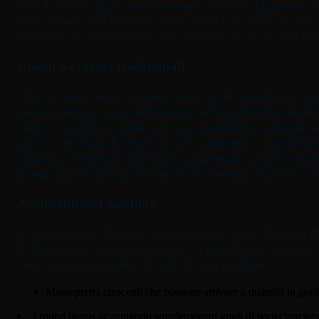
Noi di SlimKing Casino stimiamo davvero la gamma di sce
emozionanti slot machine, è chiaro che il casinò si indir
non solo attrae più utenti, ma aumenta anche la loro pe
Giochi da tavolo tradizionali
Che voi siate utenti veterani o novizi del mondo del gioco
partecipanti possono addentrarsi nelle profondità strate
come il conteggio delle carte o la scommessa ottimale,
storico necessita di osservare gli opponenti e approfittar
soddisfa i scelte più differenti, garantendo a tutti la 
questi giochi classici offrono un’avventura di gioco ind
Avvincenti slot machine
C’è qualcosa di davvero entusiasmante nella diversità d
di alternative che accontentano i scelte di tutti i giocat
vero e proprio gioiello in fatto di slot machine.
Montepremi crescenti che possono arrivare a quantità in grado
I round bonus aggiungono supplementari gradi di partecipazione