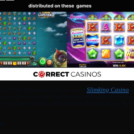
Slimking Casino
molti casinò rilevanti, crediamo che lo
si
no un’ampia varietà di preferenze, rendendolo una scelta att
a offerta gastronomica unica, diventa chiaro perché lo Slim
za