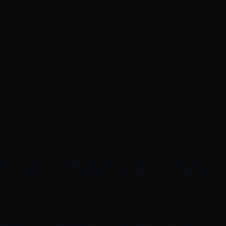
 ristorazione.
fezionati nei dettagli più piccoli, portino l’esperienza
storica italiana con un elemento contemporaneo, attirando
o con cura per generare un’ambiente accogliente che
a un aspetto cruciale per il loro divertimento. Inoltre,