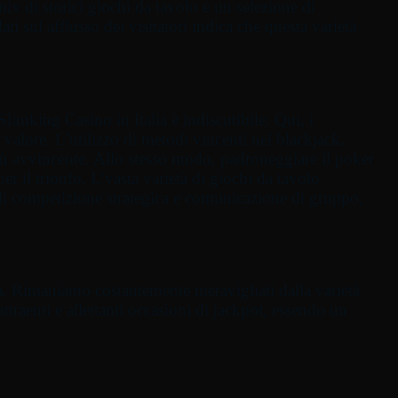
x di storici giochi da tavolo e un selezione di
i sul afflusso dei visitatori indica che questa varietà
Slimking Casino in Italia è indiscutibile. Qui, i
 valore. L’utilizzo di metodi vincenti nel blackjack,
iù avvincente. Allo stesso modo, padroneggiare il poker
er il trionfo. L’vasta varietà di giochi da tavolo
x di competizione strategica e comunicazione di gruppo,
a. Rimaniamo costantemente meravigliati dalla varietà
ttraenti e allettanti occasioni di jackpot, essendo un