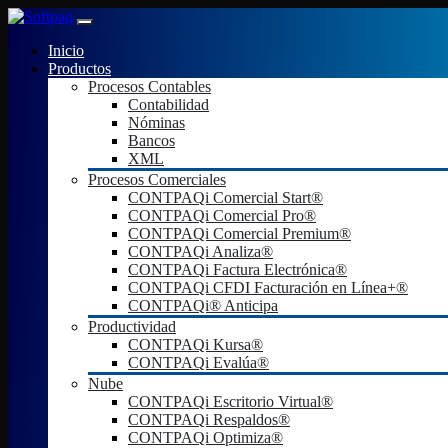
Inicio
Productos
Procesos Contables
Contabilidad
Nóminas
Bancos
XML
Procesos Comerciales
CONTPAQi Comercial Start®
CONTPAQi Comercial Pro®
CONTPAQi Comercial Premium®
CONTPAQi Analiza®
CONTPAQi Factura Electrónica®
CONTPAQi CFDI Facturación en Línea+®
CONTPAQi® Anticipa
Productividad
CONTPAQi Kursa®
CONTPAQi Evalúa®
Nube
CONTPAQi Escritorio Virtual®
CONTPAQi Respaldos®
CONTPAQi Optimiza®