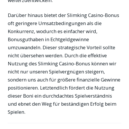
weiterzuentwickeln.
Darüber hinaus bietet der Slimking Casino-Bonus
oft geringere Umsatzbedingungen als die
Konkurrenz, wodurch es einfacher wird,
Bonusguthaben in Echtgeldgewinne
umzuwandeln. Dieser strategische Vorteil sollte
nicht übersehen werden. Durch die effektive
Nutzung des Slimking Casino-Bonus können wir
nicht nur unseren Spielvergnügen steigern,
sondern uns auch für größere finanzielle Gewinne
positionieren. Letztendlich fördert die Nutzung
dieser Boni ein durchdachtes Spielverständnis
und ebnet den Weg für beständigen Erfolg beim
Spielen.