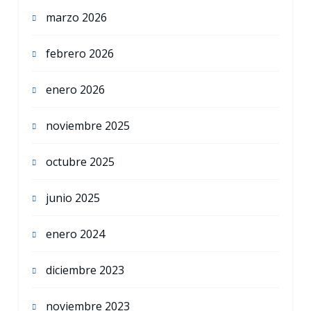
marzo 2026
febrero 2026
enero 2026
noviembre 2025
octubre 2025
junio 2025
enero 2024
diciembre 2023
noviembre 2023