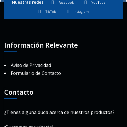
Nuestras redes
Facebook
YouTube
TikTok
Instagram
Información Relevante
Aviso de Privacidad
Formulario de Contacto
Contacto
¿Tienes alguna duda acerca de nuestros productos?
¡Queremos escucharte!