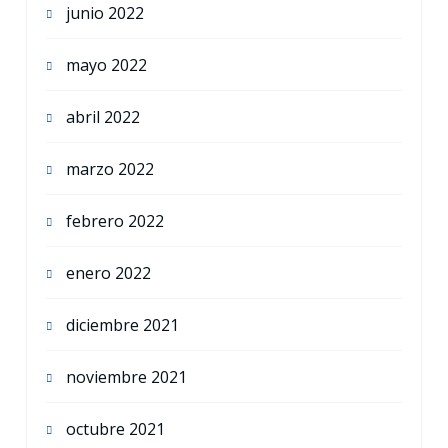
junio 2022
mayo 2022
abril 2022
marzo 2022
febrero 2022
enero 2022
diciembre 2021
noviembre 2021
octubre 2021