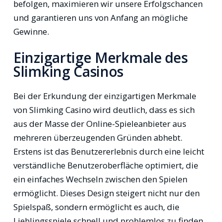
befolgen, maximieren wir unsere Erfolgschancen
und garantieren uns von Anfang an mögliche
Gewinne.
Einzigartige Merkmale des
Slimking Casinos
Bei der Erkundung der einzigartigen Merkmale
von Slimking Casino wird deutlich, dass es sich
aus der Masse der Online-Spieleanbieter aus
mehreren überzeugenden Gründen abhebt.
Erstens ist das Benutzererlebnis durch eine leicht
verständliche Benutzeroberfläche optimiert, die
ein einfaches Wechseln zwischen den Spielen
ermöglicht. Dieses Design steigert nicht nur den
Spielspaß, sondern ermöglicht es auch, die
Lieblingsspiele schnell und problemlos zu finden.