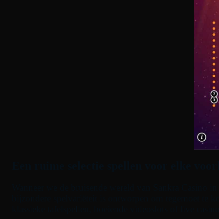
Een ruime selectie spellen voor elke voor
Wanneer we de bruisende wereld van Sankra Casino in N
bijzondere spelvariëteit is ontworpen om tegemoet te 
klassieke tafelspellen, boeiende videoslots of live ca