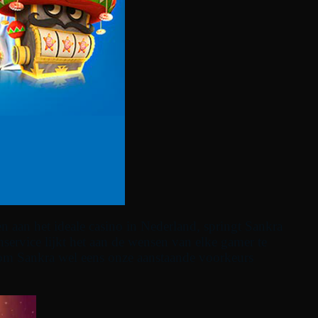
n aan het ideale casino in Nederland, springt Sankra
nservice lijkt het aan de wensen van elke gamer te
arom Sankra wel eens onze aanstaande voorkeurs