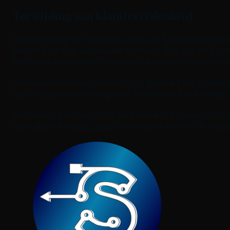
Toewijding aan klanttevredenheid
De toewijding van Sankra Casino aan klanttevredenheid 
interactie vlot en aangenaam verloopt. Een van de eig
Dit is niet zomaar een formaliteit; we zien het als een 
Onze ondersteuningsdiensten zijn gemaakt om problemen 
het nu gaat om een vraag over bonussen of technische 
Bovendien geloven we in het bevorderen van een cultuur
individuele ervaring, maar verstevigen we ook de com