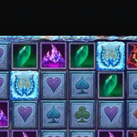
een populaire genres ondersteunt, maar ook speciale spelle
 zijn, zodat we kunnen testen en verschillende voorkeurs 
onze speelbeleving te verbeteren. Sankra Casino differentiee