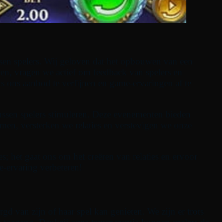
sen spelers. Wij geloven dat het opbouwen van een
ken, vragen we actief om feedback van spelers en
ons aanbod te verfijnen en game-ervaringen af te
ussen spelers stimuleren. Deze evenementen bieden
men, versterken we relaties en verstevigen we onze
es; het gaat ons om het creëren van relaties en ervoor
e-ervaring verbeteren!
gd van zijn of haar spel kan genieten. We zijn er trots