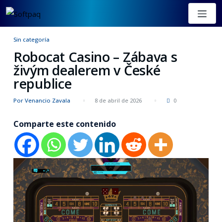
Sin categoría
Robocat Casino – Zábava s
živým dealerem v České
republice
Por Venancio Zavala
8 de abril de 2026
0
Comparte este contenido