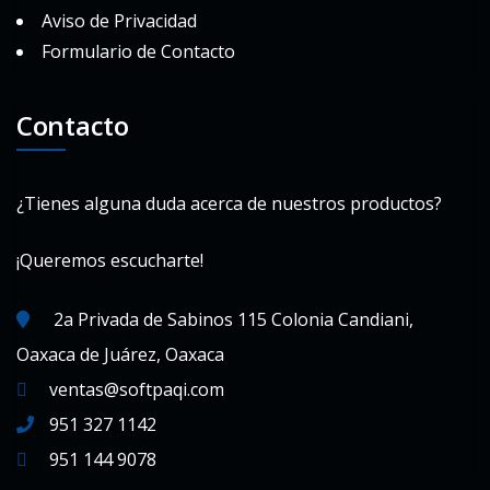
Aviso de Privacidad
Formulario de Contacto
Contacto
¿Tienes alguna duda acerca de nuestros productos?
¡Queremos escucharte!
2a Privada de Sabinos 115 Colonia Candiani,
Oaxaca de Juárez, Oaxaca
ventas@softpaqi.com
951 327 1142
951 144 9078