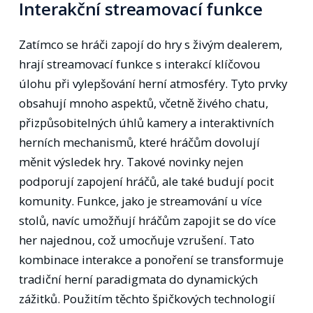
Interakční streamovací funkce
Zatímco se hráči zapojí do hry s živým dealerem,
hrají streamovací funkce s interakcí klíčovou
úlohu při vylepšování herní atmosféry. Tyto prvky
obsahují mnoho aspektů, včetně živého chatu,
přizpůsobitelných úhlů kamery a interaktivních
herních mechanismů, které hráčům dovolují
měnit výsledek hry. Takové novinky nejen
podporují zapojení hráčů, ale také budují pocit
komunity. Funkce, jako je streamování u více
stolů, navíc umožňují hráčům zapojit se do více
her najednou, což umocňuje vzrušení. Tato
kombinace interakce a ponoření se transformuje
tradiční herní paradigmata do dynamických
zážitků. Použitím těchto špičkových technologií