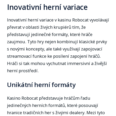
Inovativní herní variace
Inovativní herní variace v kasinu Robocat vyvolávají
převrat v oblasti živých krupiérů tím, že
představují jedinečné formáty, které hráče
zaujmou. Tyto hry nejen kombinují klasické prvky
s novými koncepty, ale také využívají zapojovací
streamovací funkce ke posílení zapojení hráčů.
Hráči si tak mohou vychutnat immersivní a živější
herní prostředí.
Unikátní herní formáty
Kasino Robocat představuje hráčům řadu
jedinečných herních formátů, které posouvají
hranice tradičních her s živými dealery. Mezi tyto