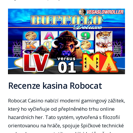
Recenze kasina Robocat
Robocat Casino nabízí moderní gamingový zážitek,
který ho vyčleňuje od přeplněného trhu online
hazardních her. Tato systém, vytvořená s filozofií
orientovanou na hráče, spojuje špičkové technické