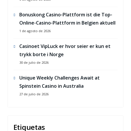
Bonuskong Casino-Plattform ist die Top-
Online-Casino-Plattform in Belgien aktuell
1 de agosto de 2026
Casinoet VipLuck er hvor seier er kun et
trykk borte i Norge
30 de julio de 2026
Unique Weekly Challenges Await at
Spinstein Casino in Australia
27 de julio de 2026
Etiquetas