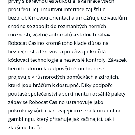
prvky s barevnou estetikou a láká hráče všech
prostředí. Její intuitivní interface zajišťuje
bezproblémovou orientaci a umožňuje uživatelům
snadno se zapojit do rozmanitých herních
možností, včetně automatů a stolních zábav.
Robocat Casino kromě toho klade důraz na
bezpečnost a férovost a používá pokročilá
kódovací technologie a nezávislé kontroly. Závazek
herního domu k zodpovědnému hraní se
projevuje v různorodých pomůckách a zdrojích,
které jsou hráčům k dostupné. Díky podpoře
poutavé společenství a sortimentu rozsáhlé palety
zábav se Robocat Casino ustanovuje jako
pokrokový vůdce v rozvíjejícím se sektoru online
gamblingu, který přitahuje jak začínající, tak i
zkušené hráče.