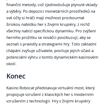
finanční metody, což zjednodušuje plynulé vklady
a výběry. Po depozici monetárních prostředků na
své účty si hráči mají možnost prozkoumat
širokou nabídku her s živými krupiéry, z nichž
všechny nabízí specifickou dynamiku. Pro zvýšení
herního prožitku se nováčci povzbuzují, aby se
seznali s pravidly a strategiemi hry. Toto základní
chápání zvyšuje uživatele, posiluje jejich účast a
potenciální výhru v tomto dynamickém kasinovém
okolí.
Konec
Kasino Robocat představuje virtuální most, který
propojuje vzrušení z klasických her s moderním
vzrušením z technologií. Hry s živými krupiéry