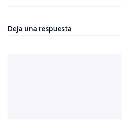
Deja una respuesta
*
COMENTARIO