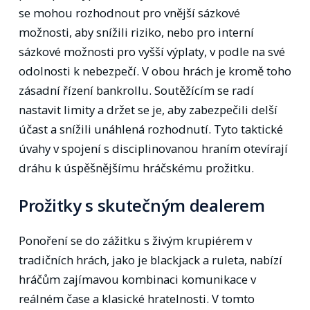
se mohou rozhodnout pro vnější sázkové
možnosti, aby snížili riziko, nebo pro interní
sázkové možnosti pro vyšší výplaty, v podle na své
odolnosti k nebezpečí. V obou hrách je kromě toho
zásadní řízení bankrollu. Soutěžícím se radí
nastavit limity a držet se je, aby zabezpečili delší
účast a snížili unáhlená rozhodnutí. Tyto taktické
úvahy v spojení s disciplinovanou hraním otevírají
dráhu k úspěšnějšímu hráčskému prožitku.
Prožitky s skutečným dealerem
Ponoření se do zážitku s živým krupiérem v
tradičních hrách, jako je blackjack a ruleta, nabízí
hráčům zajímavou kombinaci komunikace v
reálném čase a klasické hratelnosti. V tomto