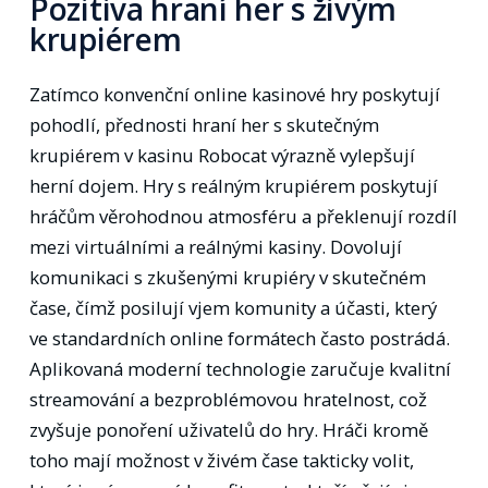
Pozitiva hraní her s živým
krupiérem
Zatímco konvenční online kasinové hry poskytují
pohodlí, přednosti hraní her s skutečným
krupiérem v kasinu Robocat výrazně vylepšují
herní dojem. Hry s reálným krupiérem poskytují
hráčům věrohodnou atmosféru a překlenují rozdíl
mezi virtuálními a reálnými kasiny. Dovolují
komunikaci s zkušenými krupiéry v skutečném
čase, čímž posilují vjem komunity a účasti, který
ve standardních online formátech často postrádá.
Aplikovaná moderní technologie zaručuje kvalitní
streamování a bezproblémovou hratelnost, což
zvyšuje ponoření uživatelů do hry. Hráči kromě
toho mají možnost v živém čase takticky volit,