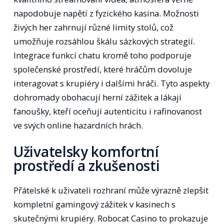
napodobuje napětí z fyzického kasina. Možnosti
živých her zahrnují různé limity stolů, což
umožňuje rozsáhlou škálu sázkových strategií.
Integrace funkcí chatu kromě toho podporuje
společenské prostředí, které hráčům dovoluje
interagovat s krupiéry i dalšími hráči. Tyto aspekty
dohromady obohacují herní zážitek a lákají
fanoušky, kteří oceňují autenticitu i rafinovanost
ve svých online hazardních hrách.
Uživatelsky komfortní
prostředí a zkušenosti
Přátelské k uživateli rozhraní může výrazně zlepšit
kompletní gamingový zážitek v kasinech s
skutečnými krupiéry. Robocat Casino to prokazuje