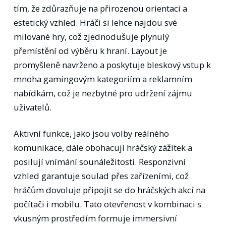
tím, že zdůrazňuje na přirozenou orientaci a
estetický vzhled. Hráči si lehce najdou své
milované hry, což zjednodušuje plynulý
přemístění od výběru k hraní. Layout je
promyšleně navrženo a poskytuje bleskový vstup k
mnoha gamingovým kategoriím a reklamním
nabídkám, což je nezbytné pro udržení zájmu
uživatelů.
Aktivní funkce, jako jsou volby reálného
komunikace, dále obohacují hráčský zážitek a
posilují vnímání sounáležitosti. Responzivní
vzhled garantuje soulad přes zařízeními, což
hráčům dovoluje připojit se do hráčských akcí na
počítači i mobilu. Tato otevřenost v kombinaci s
vkusným prostředím formuje immersivní