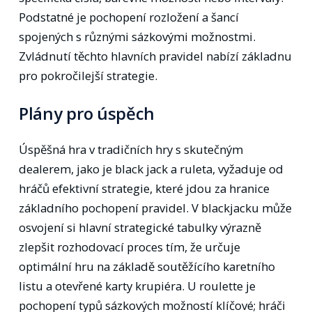
Podstatné je pochopení rozložení a šancí
spojených s různými sázkovými možnostmi.
Zvládnutí těchto hlavních pravidel nabízí základnu
pro pokročilejší strategie.
Plány pro úspěch
Úspěšná hra v tradičních hry s skutečným
dealerem, jako je black jack a ruleta, vyžaduje od
hráčů efektivní strategie, které jdou za hranice
základního pochopení pravidel. V blackjacku může
osvojení si hlavní strategické tabulky výrazně
zlepšit rozhodovací proces tím, že určuje
optimální hru na základě soutěžícího karetního
listu a otevřené karty krupiéra. U roulette je
pochopení typů sázkových možností klíčové; hráči