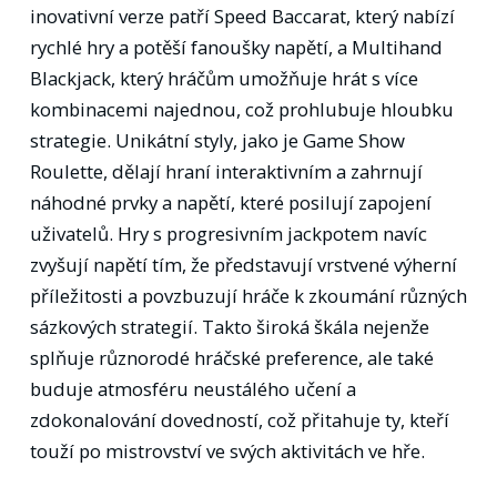
inovativní verze patří Speed Baccarat, který nabízí
rychlé hry a potěší fanoušky napětí, a Multihand
Blackjack, který hráčům umožňuje hrát s více
kombinacemi najednou, což prohlubuje hloubku
strategie. Unikátní styly, jako je Game Show
Roulette, dělají hraní interaktivním a zahrnují
náhodné prvky a napětí, které posilují zapojení
uživatelů. Hry s progresivním jackpotem navíc
zvyšují napětí tím, že představují vrstvené výherní
příležitosti a povzbuzují hráče k zkoumání různých
sázkových strategií. Takto široká škála nejenže
splňuje různorodé hráčské preference, ale také
buduje atmosféru neustálého učení a
zdokonalování dovedností, což přitahuje ty, kteří
touží po mistrovství ve svých aktivitách ve hře.