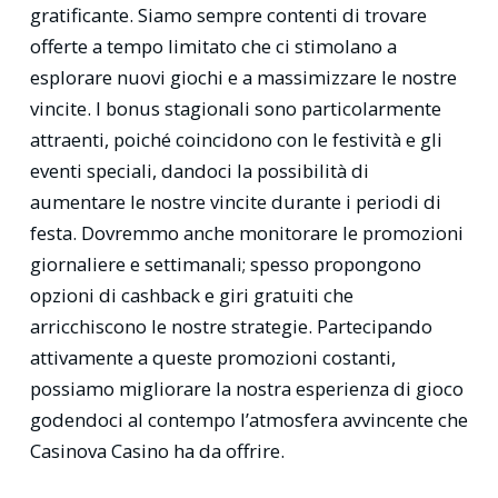
gratificante. Siamo sempre contenti di trovare
offerte a tempo limitato che ci stimolano a
esplorare nuovi giochi e a massimizzare le nostre
vincite. I bonus stagionali sono particolarmente
attraenti, poiché coincidono con le festività e gli
eventi speciali, dandoci la possibilità di
aumentare le nostre vincite durante i periodi di
festa. Dovremmo anche monitorare le promozioni
giornaliere e settimanali; spesso propongono
opzioni di cashback e giri gratuiti che
arricchiscono le nostre strategie. Partecipando
attivamente a queste promozioni costanti,
possiamo migliorare la nostra esperienza di gioco
godendoci al contempo l’atmosfera avvincente che
Casinova Casino ha da offrire.