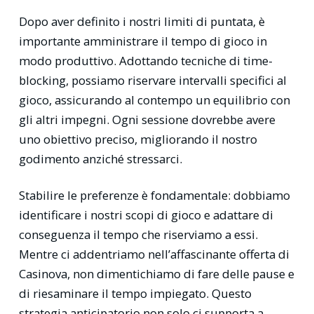
Dopo aver definito i nostri limiti di puntata, è
importante amministrare il tempo di gioco in
modo produttivo. Adottando tecniche di time-
blocking, possiamo riservare intervalli specifici al
gioco, assicurando al contempo un equilibrio con
gli altri impegni. Ogni sessione dovrebbe avere
uno obiettivo preciso, migliorando il nostro
godimento anziché stressarci.
Stabilire le preferenze è fondamentale: dobbiamo
identificare i nostri scopi di gioco e adattare di
conseguenza il tempo che riserviamo a essi.
Mentre ci addentriamo nell’affascinante offerta di
Casinova, non dimentichiamo di fare delle pause e
di riesaminare il tempo impiegato. Questo
strategia anticipatorio non solo ci supporta a