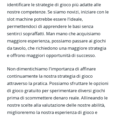
identificare le strategie di gioco più adatte alle
nostre competenze. Se siamo novizi, iniziare con le
slot machine potrebbe essere l’ideale,
permettendoci di apprendere le basi senza
sentirci sopraffatti. Man mano che acquisiamo
maggiore esperienza, possiamo passare ai giochi
da tavolo, che richiedono una maggiore strategia
e offrono maggiori opportunità di successo.
Non dimentichiamo l’importanza di affinare
continuamente la nostra strategia di gioco
attraverso la pratica. Possiamo sfruttare le opzioni
di gioco gratuito per sperimentare diversi giochi
prima di scommettere denaro reale. Allineando le
nostre scelte alla valutazione delle nostre abilità,
miglioreremo la nostra esperienza di gioco e