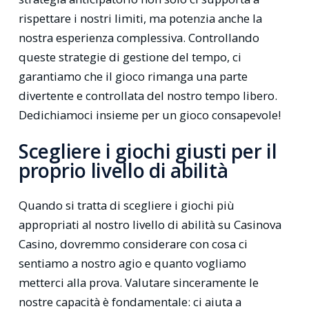
rispettare i nostri limiti, ma potenzia anche la
nostra esperienza complessiva. Controllando
queste strategie di gestione del tempo, ci
garantiamo che il gioco rimanga una parte
divertente e controllata del nostro tempo libero.
Dedichiamoci insieme per un gioco consapevole!
Scegliere i giochi giusti per il
proprio livello di abilità
Quando si tratta di scegliere i giochi più
appropriati al nostro livello di abilità su Casinova
Casino, dovremmo considerare con cosa ci
sentiamo a nostro agio e quanto vogliamo
metterci alla prova. Valutare sinceramente le
nostre capacità è fondamentale: ci aiuta a