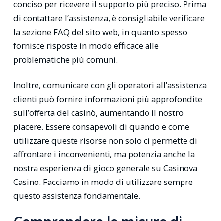
conciso per ricevere il supporto più preciso. Prima
di contattare l’assistenza, è consigliabile verificare
la sezione FAQ del sito web, in quanto spesso
fornisce risposte in modo efficace alle
problematiche più comuni.
Inoltre, comunicare con gli operatori all’assistenza
clienti può fornire informazioni più approfondite
sull’offerta del casinò, aumentando il nostro
piacere. Essere consapevoli di quando e come
utilizzare queste risorse non solo ci permette di
affrontare i inconvenienti, ma potenzia anche la
nostra esperienza di gioco generale su Casinova
Casino. Facciamo in modo di utilizzare sempre
questo assistenza fondamentale.