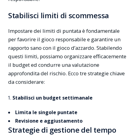
Stabilisci limiti di scommessa
Impostare dei limiti di puntata è fondamentale
per favorire il gioco responsabile e garantire un
rapporto sano con il gioco d’azzardo. Stabilendo
questi limiti, possiamo organizzare efficacemente
il budget ed condurre una valutazione
approfondita del rischio. Ecco tre strategie chiave
da considerare:
Stabilisci un budget settimanale
Limita le singole puntate
Revisione e aggiustamento
Strategie di gestione del tempo