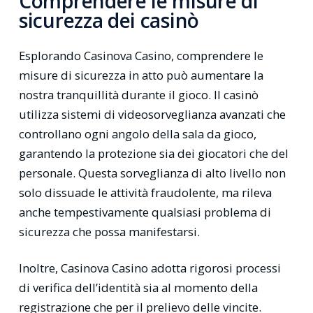
Comprendere le misure di
sicurezza dei casinò
Esplorando Casinova Casino, comprendere le
misure di sicurezza in atto può aumentare la
nostra tranquillità durante il gioco. Il casinò
utilizza sistemi di videosorveglianza avanzati che
controllano ogni angolo della sala da gioco,
garantendo la protezione sia dei giocatori che del
personale. Questa sorveglianza di alto livello non
solo dissuade le attività fraudolente, ma rileva
anche tempestivamente qualsiasi problema di
sicurezza che possa manifestarsi.
Inoltre, Casinova Casino adotta rigorosi processi
di verifica dell’identità sia al momento della
registrazione che per il prelievo delle vincite.