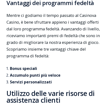
Vantaggi dei programmi fedeltà
Mentre ci godiamo il tempo passato al Casinova
Casino, è bene sfruttare appieno i vantaggi offerti
dal loro programma fedeltà. Avanzando di livello,
riceviamo importanti premi di fedeltà che sono in
grado di migliorare la nostra esperienza di gioco.
Scopriamo insieme tre vantaggi chiave del
programma di fedeltà:
Bonus speciali
Accumulo punti più veloce
Servizi personalizzati
Utilizzo delle varie risorse di
assistenza clienti