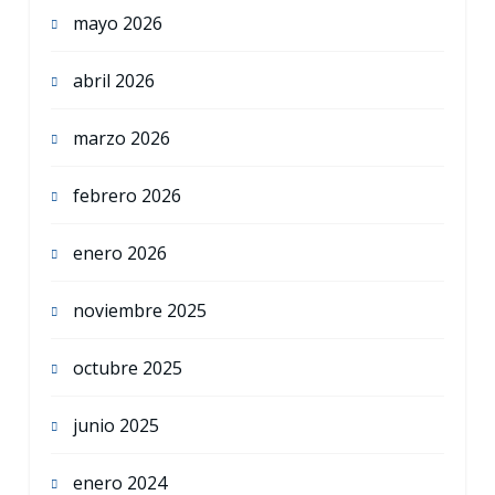
mayo 2026
abril 2026
marzo 2026
febrero 2026
enero 2026
noviembre 2025
octubre 2025
junio 2025
enero 2024