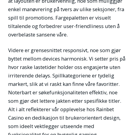
at layouten er brukervennlig, noe som muliggjør
enkel manøvrering på tvers av ulike seksjoner, fra
spill til promotions. Fargepaletten er visuelt
tiltalende og forbedrer user-friendliness uten å
overbelaste sansene våre.
Videre er grensesnittet responsivt, noe som gjør
byttet mellom devices harmonisk. Vi setter pris på
hvor raske lastetider holder oss engasjerte uten
irriterende delays. Spillkategoriene er tydelig
markert, slik at vi raskt kan finne våre favoritter.
Noterbart er søkefunksjonaliteten effektiv, noe
som gjør det lettere jakten etter spesifikke titler.
Alt i alt reflekterer vår opplevelse hos Rainbet
Casino en dedikasjon til brukerorientert design,
som ideelt vektlegger utseende med
funksjonalitet for en hyggelig gaming