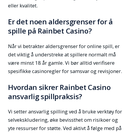
eller kvalitet.
Er det noen aldersgrenser for å
spille på Rainbet Casino?
Når vi betrakter aldersgrenser for online spill, er
det viktig å understreke at spillere normalt må
være minst 18 år gamle. Vi bør alltid verifisere
spesifikke casinoregler for samsvar og revisjoner.
Hvordan sikrer Rainbet Casino
ansvarlig spillpraksis?
Vi setter ansvarlig spilling ved å bruke verktøy for
selvekskludering, øke bevissthet om risikoer og
yte ressurser for støtte. Ved aktivt å følge med på