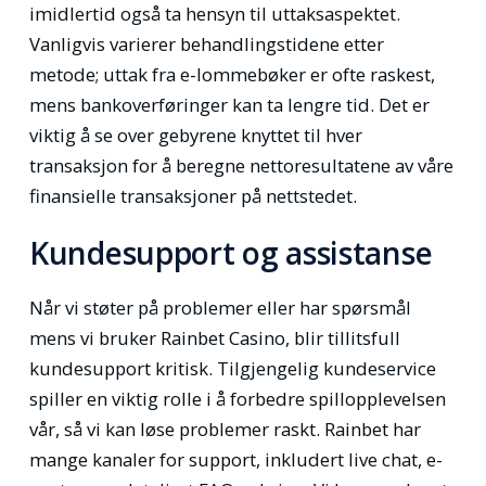
imidlertid også ta hensyn til uttaksaspektet.
Vanligvis varierer behandlingstidene etter
metode; uttak fra e-lommebøker er ofte raskest,
mens bankoverføringer kan ta lengre tid. Det er
viktig å se over gebyrene knyttet til hver
transaksjon for å beregne nettoresultatene av våre
finansielle transaksjoner på nettstedet.
Kundesupport og assistanse
Når vi støter på problemer eller har spørsmål
mens vi bruker Rainbet Casino, blir tillitsfull
kundesupport kritisk. Tilgjengelig kundeservice
spiller en viktig rolle i å forbedre spillopplevelsen
vår, så vi kan løse problemer raskt. Rainbet har
mange kanaler for support, inkludert live chat, e-