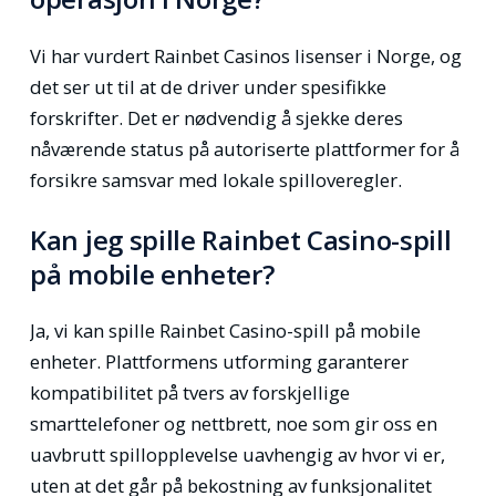
Vi har vurdert Rainbet Casinos lisenser i Norge, og
det ser ut til at de driver under spesifikke
forskrifter. Det er nødvendig å sjekke deres
nåværende status på autoriserte plattformer for å
forsikre samsvar med lokale spilloveregler.
Kan jeg spille Rainbet Casino-spill
på mobile enheter?
Ja, vi kan spille Rainbet Casino-spill på mobile
enheter. Plattformens utforming garanterer
kompatibilitet på tvers av forskjellige
smarttelefoner og nettbrett, noe som gir oss en
uavbrutt spillopplevelse uavhengig av hvor vi er,
uten at det går på bekostning av funksjonalitet