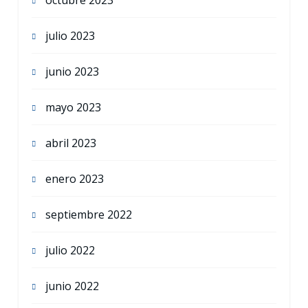
octubre 2023
julio 2023
junio 2023
mayo 2023
abril 2023
enero 2023
septiembre 2022
julio 2022
junio 2022