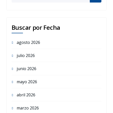
Buscar por Fecha
agosto 2026
julio 2026
junio 2026
mayo 2026
abril 2026
marzo 2026