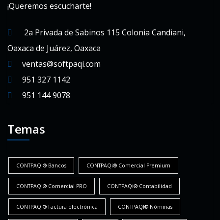
¡Queremos escucharte!
2a Privada de Sabinos 115 Colonia Candiani,
Oaxaca de Juárez, Oaxaca
ventas@softpaqi.com
951 327 1142
951 144 9078
Temas
CONTPAQi® Bancos
CONTPAQi® Comercial Premium
CONTPAQi® Comercial PRO
CONTPAQi® Contabilidad
CONTPAQi® Factura electrónica
CONTPAQI® Nóminas