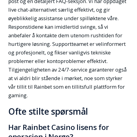
post og en detaljert FAQ-seksjon. Vi har oppdaget
live chat-alternativet særlig effektivt, og gir
øyeblikkelig assistanse under spilløktene våre.
Responstidene kan imidlertid svinge, så vi
anbefaler å kontakte dem utenom rushtiden for
hurtigere løsning. Supportteamet er velinformert
og profesjonelt, og fikser vanligvis tekniske
problemer eller kontoproblemer effektivt.
Tilgjengeligheten av 24/7-service garanterer også
at vi aldri blir stående i mørket, noe som styrker
vår tillit til Rainbet som en tillitsfull plattform for
gaming.
Ofte stilte spørsmål
Har Rainbet Casino lisens for
operasjon i Norge?