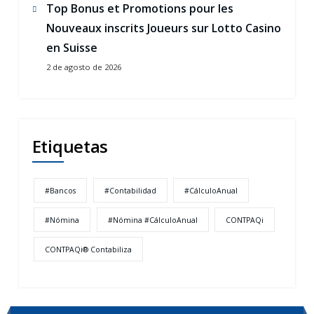
Top Bonus et Promotions pour les
Nouveaux inscrits Joueurs sur Lotto Casino
en Suisse
2 de agosto de 2026
Etiquetas
#Bancos
#Contabilidad
#CálculoAnual
#Nómina
#Nómina #CálculoAnual
CONTPAQi
CONTPAQi® Contabiliza