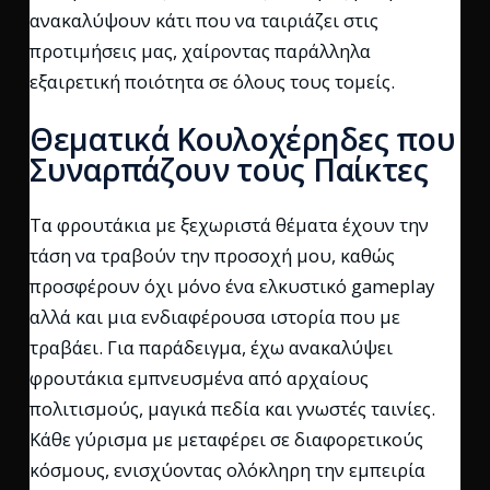
ανακαλύψουν κάτι που να ταιριάζει στις
προτιμήσεις μας, χαίροντας παράλληλα
εξαιρετική ποιότητα σε όλους τους τομείς.
Θεματικά Κουλοχέρηδες που
Συναρπάζουν τους Παίκτες
Τα φρουτάκια με ξεχωριστά θέματα έχουν την
τάση να τραβούν την προσοχή μου, καθώς
προσφέρουν όχι μόνο ένα ελκυστικό gameplay
αλλά και μια ενδιαφέρουσα ιστορία που με
τραβάει. Για παράδειγμα, έχω ανακαλύψει
φρουτάκια εμπνευσμένα από αρχαίους
πολιτισμούς, μαγικά πεδία και γνωστές ταινίες.
Κάθε γύρισμα με μεταφέρει σε διαφορετικούς
κόσμους, ενισχύοντας ολόκληρη την εμπειρία