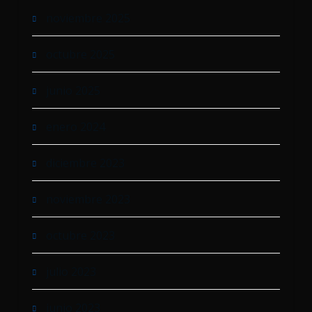
noviembre 2025
octubre 2025
junio 2025
enero 2024
diciembre 2023
noviembre 2023
octubre 2023
julio 2023
junio 2023