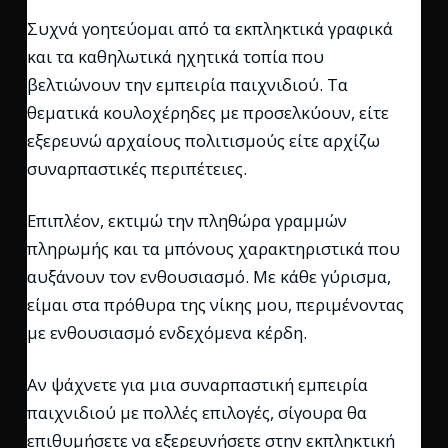
Συχνά γοητεύομαι από τα εκπληκτικά γραφικά
και τα καθηλωτικά ηχητικά τοπία που
βελτιώνουν την εμπειρία παιχνιδιού. Τα
θεματικά κουλοχέρηδες με προσελκύουν, είτε
εξερευνώ αρχαίους πολιτισμούς είτε αρχίζω
συναρπαστικές περιπέτειες.
Επιπλέον, εκτιμώ την πληθώρα γραμμών
πληρωμής και τα μπόνους χαρακτηριστικά που
αυξάνουν τον ενθουσιασμό. Με κάθε γύρισμα,
είμαι στα πρόθυρα της νίκης μου, περιμένοντας
με ενθουσιασμό ενδεχόμενα κέρδη.
Αν ψάχνετε για μια συναρπαστική εμπειρία
παιχνιδιού με πολλές επιλογές, σίγουρα θα
επιθυμήσετε να εξερευνήσετε στην εκπληκτική