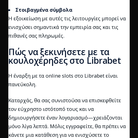
Στοιβαγμένα σύμβολα
Η εξοικείωση με αυτές τις λειτουργίες μπορεί να
ενισχύσει σημαντικά την εμπειρία σας και τις
πιθανές σας πληρωμές.
Πώς να ξεκινήσετε με τα
κουλοχέρηδες στο Librabet
Η έναρξη με τα online slots στο Librabet είναι
πανεύκολη.
Καταρχάς, θα σας συνιστούσα να επισκεφθείτε
τον εύχρηστο ιστότοπό τους και να
δημιουργήσετε έναν λογαριασμό—χρειάζονται
μόνο λίγα λεπτά. Μόλις εγγραφείτε, θα πρέπει να
κάνετε μια κατάθεση για να ενισχύσετε το