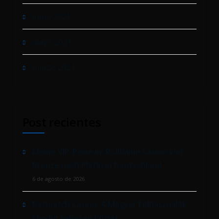
junio 2021
mayo 2021
marzo 2021
Post recientes
Meine VIP-Reise im Rollflame Casino von
Bronze nach Platin in Deutschland
6 de agosto de 2026
Betmatch Casino: A Magyar Felhasználók
Mindig Sebesen Kifizet