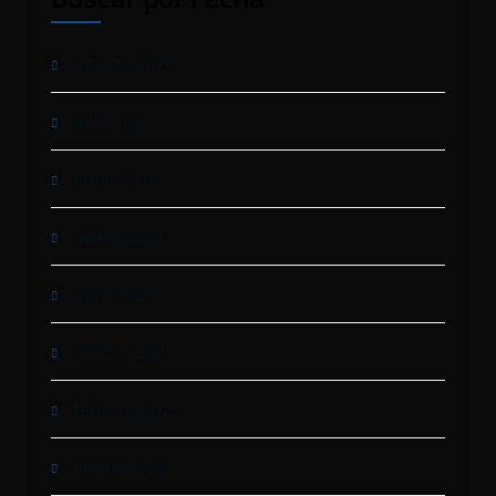
agosto 2026
julio 2026
junio 2026
mayo 2026
abril 2026
marzo 2026
febrero 2026
enero 2026