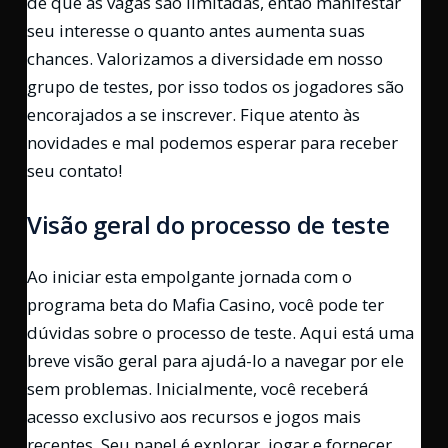
de que as vagas são limitadas, então manifestar
seu interesse o quanto antes aumenta suas
chances. Valorizamos a diversidade em nosso
grupo de testes, por isso todos os jogadores são
encorajados a se inscrever. Fique atento às
novidades e mal podemos esperar para receber
seu contato!
Visão geral do processo de teste
Ao iniciar esta empolgante jornada com o
programa beta do Mafia Casino, você pode ter
dúvidas sobre o processo de teste. Aqui está uma
breve visão geral para ajudá-lo a navegar por ele
sem problemas. Inicialmente, você receberá
acesso exclusivo aos recursos e jogos mais
recentes. Seu papel é explorar, jogar e fornecer