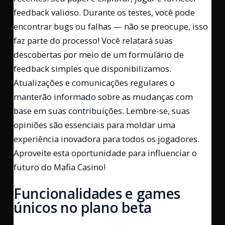
feedback valioso. Durante os testes, você pode
encontrar bugs ou falhas — não se preocupe, isso
faz parte do processo! Você relatará suas
descobertas por meio de um formulário de
feedback simples que disponibilizamos.
Atualizações e comunicações regulares o
manterão informado sobre as mudanças com
base em suas contribuições. Lembre-se, suas
opiniões são essenciais para moldar uma
experiência inovadora para todos os jogadores.
Aproveite esta oportunidade para influenciar o
futuro do Mafia Casino!
Funcionalidades e games
únicos no plano beta