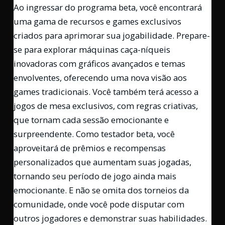
Ao ingressar do programa beta, você encontrará
uma gama de recursos e games exclusivos
criados para aprimorar sua jogabilidade. Prepare-
se para explorar máquinas caça-níqueis
inovadoras com gráficos avançados e temas
envolventes, oferecendo uma nova visão aos
games tradicionais. Você também terá acesso a
jogos de mesa exclusivos, com regras criativas,
que tornam cada sessão emocionante e
surpreendente. Como testador beta, você
aproveitará de prêmios e recompensas
personalizados que aumentam suas jogadas,
tornando seu período de jogo ainda mais
emocionante. E não se omita dos torneios da
comunidade, onde você pode disputar com
outros jogadores e demonstrar suas habilidades.