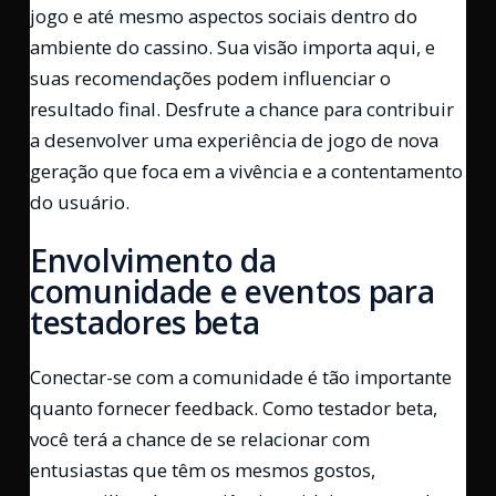
jogo e até mesmo aspectos sociais dentro do
ambiente do cassino. Sua visão importa aqui, e
suas recomendações podem influenciar o
resultado final. Desfrute a chance para contribuir
a desenvolver uma experiência de jogo de nova
geração que foca em a vivência e a contentamento
do usuário.
Envolvimento da
comunidade e eventos para
testadores beta
Conectar-se com a comunidade é tão importante
quanto fornecer feedback. Como testador beta,
você terá a chance de se relacionar com
entusiastas que têm os mesmos gostos,