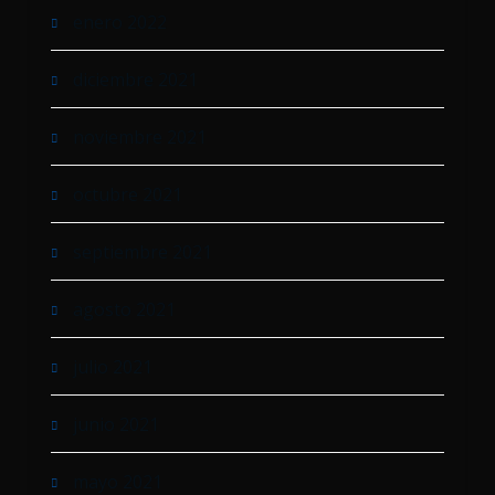
enero 2022
diciembre 2021
noviembre 2021
octubre 2021
septiembre 2021
agosto 2021
julio 2021
junio 2021
mayo 2021