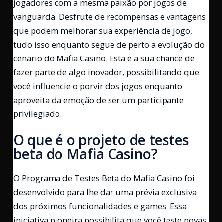
jogadores com a mesma paixão por jogos de
vanguarda. Desfrute de recompensas e vantagens
que podem melhorar sua experiência de jogo,
tudo isso enquanto segue de perto a evolução do
cenário do Mafia Casino. Esta é a sua chance de
fazer parte de algo inovador, possibilitando que
você influencie o porvir dos jogos enquanto
aproveita da emoção de ser um participante
privilegiado.
O que é o projeto de testes
beta do Mafia Casino?
O Programa de Testes Beta do Mafia Casino foi
desenvolvido para lhe dar uma prévia exclusiva
dos próximos funcionalidades e games. Essa
iniciativa pioneira possibilita que você teste novas