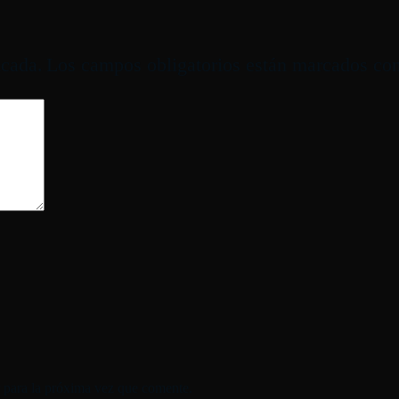
icada.
Los campos obligatorios están marcados co
 para la próxima vez que comente.