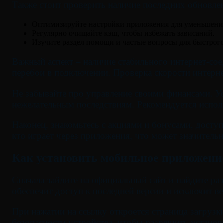
Также стоит проверить наличие последних обновле
Оптимизируйте настройки приложения для уменьшения
Регулярно очищайте кэш, чтобы избежать зависаний.
Изучите раздел помощи и частые вопросы для быстрог
Важный аспект – наличие стабильного интернет-со
перебои в подключении. Проверка скорости интерне
Не забывайте про управление своими финансами. Ус
нежелательным последствиям. Рекомендуется испол
Наконец, знакомьтесь с акциями и бонусами, дост
кто играет через приложения, что может значител
Как установить мобильное приложени
Сначала зайдите на официальный сайт и найдите ра
обеспечит доступ к последней версии и исключит в
При нажатии на ссылку откроется страница загрузк
безопасности устройства, чтобы разрешить установк