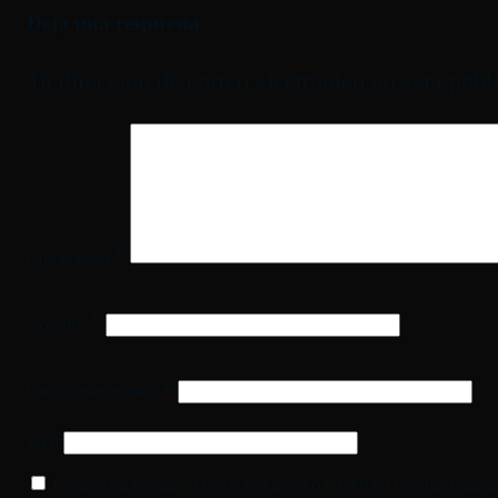
Deja una respuesta
Tu dirección de correo electrónico no será publ
*
Comentario
*
Nombre
*
Correo electrónico
Web
Guarda mi nombre, correo electrónico y web en este navegador