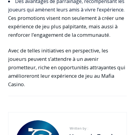
Des avantages de parrainage, récompensant les
joueurs qui amènent leurs amis à vivre l’expérience.
Ces promotions visent non seulement à créer une
expérience de jeu plus palpitante, mais aussi à
renforcer l’engagement de la communauté.
Avec de telles initiatives en perspective, les
joueurs peuvent s’attendre à un avenir
prometteur, riche en opportunités attrayantes qui
amélioreront leur expérience de jeu au Mafia
Casino.
Written by :