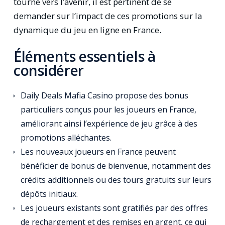
tourne vers l’avenir, il est pertinent de se
demander sur l’impact de ces promotions sur la
dynamique du jeu en ligne en France.
Éléments essentiels à
considérer
Daily Deals Mafia Casino propose des bonus
particuliers conçus pour les joueurs en France,
améliorant ainsi l’expérience de jeu grâce à des
promotions alléchantes.
Les nouveaux joueurs en France peuvent
bénéficier de bonus de bienvenue, notamment des
crédits additionnels ou des tours gratuits sur leurs
dépôts initiaux.
Les joueurs existants sont gratifiés par des offres
de rechargement et des remises en argent, ce qui