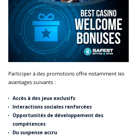
Participer à des promotions offre notamment les
avantages suivants :
Accès à des jeux exclusifs
Interactions sociales renforcées
Opportunités de développement des
compétences
Du suspense accru