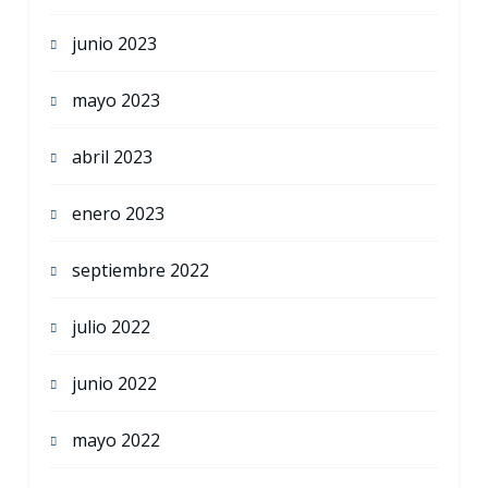
junio 2023
mayo 2023
abril 2023
enero 2023
septiembre 2022
julio 2022
junio 2022
mayo 2022