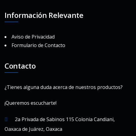
Información Relevante
Aviso de Privacidad
Formulario de Contacto
Contacto
¿Tienes alguna duda acerca de nuestros productos?
¡Queremos escucharte!
2a Privada de Sabinos 115 Colonia Candiani,
Oaxaca de Juárez, Oaxaca