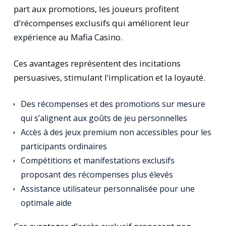
part aux promotions, les joueurs profitent
d’récompenses exclusifs qui améliorent leur
expérience au Mafia Casino.
Ces avantages représentent des incitations
persuasives, stimulant l’implication et la loyauté.
Des récompenses et des promotions sur mesure
qui s’alignent aux goûts de jeu personnelles
Accès à des jeux premium non accessibles pour les
participants ordinaires
Compétitions et manifestations exclusifs
proposant des récompenses plus élevés
Assistance utilisateur personnalisée pour une
optimale aide