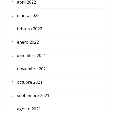
abril 2022
marzo 2022
febrero 2022
enero 2022
diciembre 2021
noviembre 2021
octubre 2021
septiembre 2021
agosto 2021