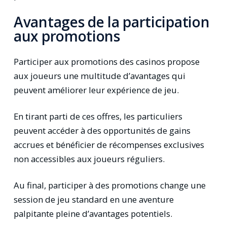
Avantages de la participation
aux promotions
Participer aux promotions des casinos propose
aux joueurs une multitude d’avantages qui
peuvent améliorer leur expérience de jeu.
En tirant parti de ces offres, les particuliers
peuvent accéder à des opportunités de gains
accrues et bénéficier de récompenses exclusives
non accessibles aux joueurs réguliers.
Au final, participer à des promotions change une
session de jeu standard en une aventure
palpitante pleine d’avantages potentiels.