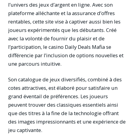
l’univers des jeux d’argent en ligne. Avec son
plateforme alléchante et la assurance d’offres
rentables, cette site vise à captiver aussi bien les
joueurs expérimentés que les débutants. Créé
avec la volonté de fournir du plaisir et de
l’participation, le casino Daily Deals Mafia se
différencie par l’inclusion de options nouvelles et
une parcours intuitive.
Son catalogue de jeux diversifiés, combiné à des
cotes attractives, est élaboré pour satisfaire un
grand éventail de préférences. Les joueurs
peuvent trouver des classiques essentiels ainsi
que des titres à la fine de la technologie offrant
des images impressionnants et une expérience de
jeu captivante.