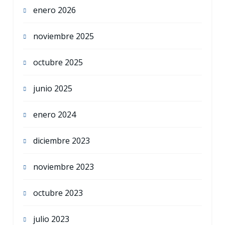
enero 2026
noviembre 2025
octubre 2025
junio 2025
enero 2024
diciembre 2023
noviembre 2023
octubre 2023
julio 2023