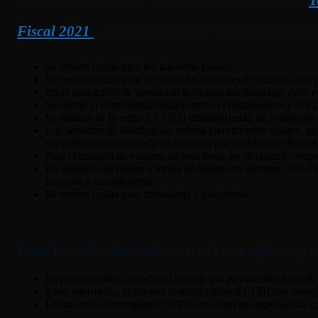
donde se indican algunos cambios q
Fiscal 2021
Se emiten reglas para los traslados locales.
Se emiten reglas para los traslados federales de acuerdo con e
En el instructivo de llenado se indicarán los datos que debe
Se define la corresponsabilidad entre el contribuyente y el t
Se elimina de la regla 2.7.1.9 la obligatoriedad de la emisi
Los servicios de distribución urbana (servicios de valores, g
sin complemento cuando no transiten por jurisdicción federal
Para el traslado de valores, en área local, no se emitirá comp
En traslados de bienes a través de transporte terrestre conso
incorporar complemento.
Se emiten reglas para mensajería y paquetería.
Entre las reglas destacadas para la mensajería y pa
La primera milla, cuando no transite por jurisdicción federa
Parte intermedia, (carretera federal) utilizará CFDI con com
Última milla, corresponde CFDI con concepto especial sin co