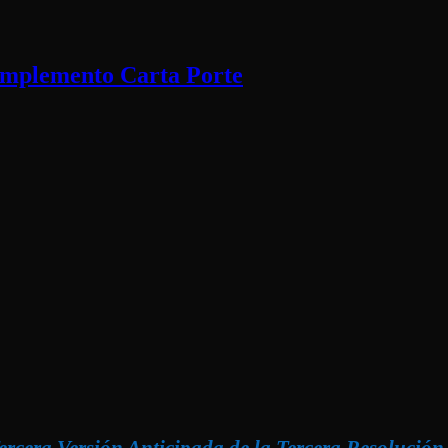
Complemento Carta Porte
ercera Versión Anticipada de la Tercera Resolució