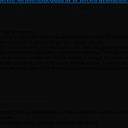
ue impactan el uso del Complemento Carta Porte, 
l tipo de transporte.
 contener la representación impresa del CFDI con complemento de carta 
ransportista sobre la información que debe aportar cada uno.
ón del CFDI de traslado con complemento carta porte para quedar en la r
rúas, hidrocarburos, mensajería y paquetería) emitirán un CFDI con un con
, de lo contrario emitirán un CFDI de Ingresos o Traslado con compleme
lemento carta porte, solo CFDI con un concepto especial. Si transita por
lidado, se deberá emitir CFDI de ingreso sin complemento por cada clien
quetería se encuentran:
l, emitirá CFDI sin complemento y en cada concepto se especificará el n
plemento.
mplemento cuando no transite por jurisdicción federal.