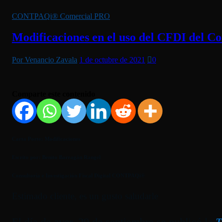
CONTPAQi® Comercial PRO
Modificaciones en el uso del CFDI del 
Por Venancio Zavala
1 de octubre de 2021
0
Comparte este contenido
Carta Porte: Modificaciones
Escrito por: Benito Barragán Rangel
Consultoría e Investigación Fiscal Digital CONTPAQi®
Estimado cliente, es un gusto saludarle
El día de ayer, 29 de septiembre se publicó la
T