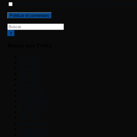
Guarda mi nombre, correo electrónico y web en este navegador
Ir
Buscar por Fecha
agosto 2026
julio 2026
junio 2026
mayo 2026
abril 2026
marzo 2026
febrero 2026
enero 2026
noviembre 2025
octubre 2025
junio 2025
enero 2024
diciembre 2023
noviembre 2023
octubre 2023