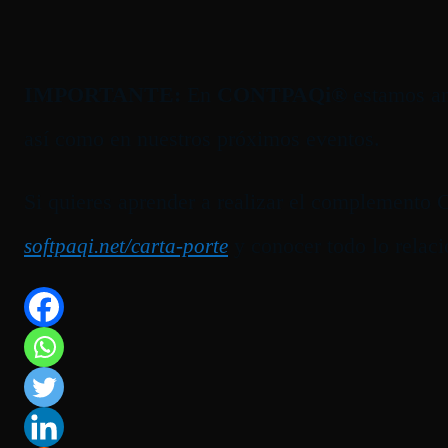
IMPORTANTE:
En
CONTPAQi®
estamos ana
así como en nuestros próximos eventos.
Si quieres aprender a realizar el complemento 
y conocer todo lo relac
softpaqi.net/carta-porte