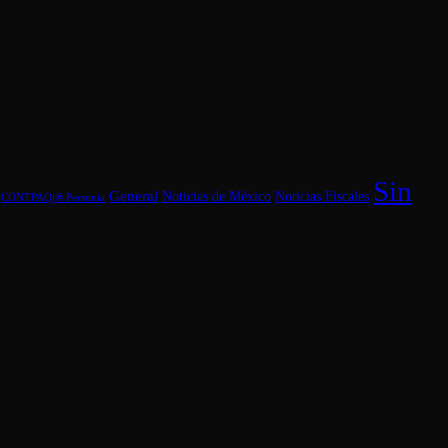
Sin
General
Noticias Fiscales
Noticias de México
CONTPAQi® Personia