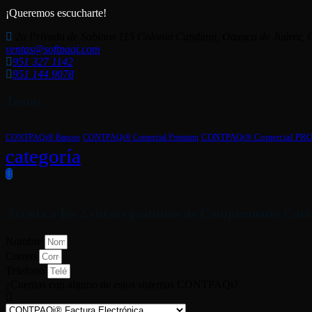
¡Queremos escucharte!
2a Privada de Sabinos 115 Colonia Candiani, Oaxaca de Juárez,
ventas@softpaqi.com
951 327 1142
951 144 9078
Temas
CONTPAQi® Comercial Premium
CONTPAQi® Comercial PR
CONTPAQi® Bancos
categoría
Acceda a los 2 cursos gratuitos de Complemento Cart
Nombre
Correo
Telefono
¿Cuentas con alguno de estos sistemas CONTPAQi?