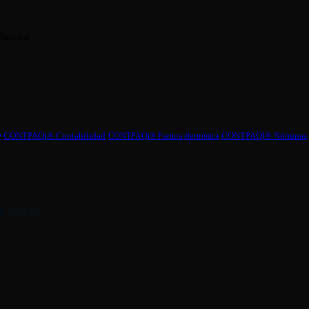
 Oaxaca
CONTPAQI® Nóminas
O
CONTPAQi® Contabilidad
CONTPAQi® Factura electrónica
a Porte