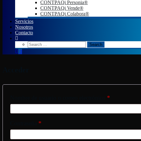
CONTPAQi Personia®
CONTPAQi Vende®
CONTPAQi Colabora®
Servicios
Nosotros
Contacto
0
Acceder
Nombre de usuario o correo electrónico
*
Obligatorio
Contraseña
*
Obligatorio