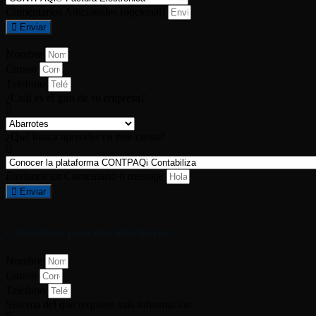
Comentarios Adicionales (opcional)
Enviar
Nombre
Correo
Telefono
¿Cuál es el giro de su empresa?
¿Qué busca aprender en este curso?
Envíanos un Comentario o mensaje
Enviar
Contáctenos para más información
Nombre
Correo
Telefono
Sistema del que requiere más información