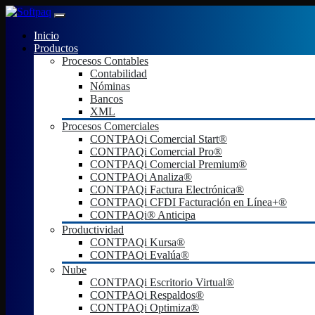
Inicio
Productos
Procesos Contables
Contabilidad
Nóminas
Bancos
XML
Procesos Comerciales
CONTPAQi Comercial Start®
CONTPAQi Comercial Pro®
CONTPAQi Comercial Premium®
CONTPAQi Analiza®
CONTPAQi Factura Electrónica®
CONTPAQi CFDI Facturación en Línea+®
CONTPAQi® Anticipa
Productividad
CONTPAQi Kursa®
CONTPAQi Evalúa®
Nube
CONTPAQi Escritorio Virtual®
CONTPAQi Respaldos®
CONTPAQi Optimiza®