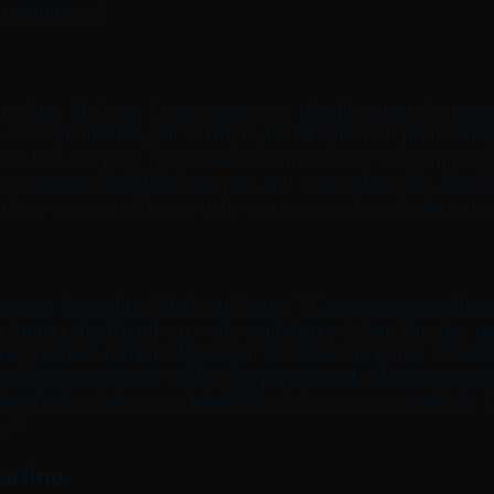
ie commence !
s casinos Mafia en France proposent régulièrement des promo
s vous permettent, par exemple, de récupérer un pourcentag
 gros lots. De plus, des bonus saisonniers sont fréquemment
vantages de fidélité uniques, qui vous offrent des bénéfice
misent votre expérience, mais vous rapprochent également 
ts par les casinos Mafia en France ? Commencez par lire a
un impact significatif sur votre expérience de jeu. Ensuite
 gratifient certains dépôts par des bonus majorés. N’hésitez 
ouez régulièrement ; cela vous permettra de obtenir des créd
nifestations privées pour bénéficier de bonus personnalisés.
s !
Casino