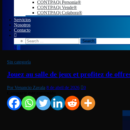
CONTPAQi Personia®
CONTPAQi Vende®
CONTPAQi Colabora®
Servicios
Nosotros
Contacto
0
Sin categoría
Jouez au salle de jeux et profitez de offr
Por Venancio Zavala
8 de abril de 2026
0
Comparte este contenido