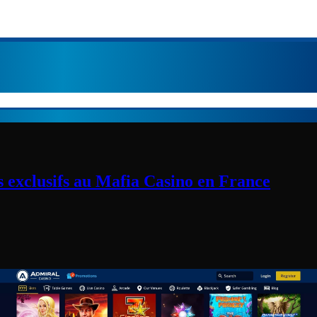
es exclusifs au Mafia Casino en France