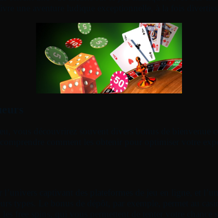
vre une aventure ludique exceptionnelle, à la fois divertissa
ueurs
jeu, vous découvrirez souvent divers bonus de bienvenue c
 de comprendre comment les obtenir pour optimiser votre exp
’univers captivant des plateformes de jeu en ligne, et l’u
usieurs types. Le bonus de dépôt, par exemple, permet au cas
les free spins, qui vous permettent de tenter votre chance sur