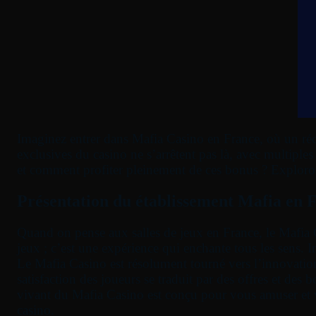
Imaginez entrer dans Mafia Casino en France, où un ré
exclusives du casino ne s’arrêtent pas là, avec multipl
et comment profiter pleinement de ces bonus ? Exploro
Présentation du établissement Mafia en 
Quand on pense aux salles de jeux en France, le Mafia C
jeux ; c’est une expérience qui enchante tous les sens.
Le Mafia Casino est résolument tourné vers l’innovation
satisfaction des joueurs se traduit par des offres et d
vivant du Mafia Casino est conçu pour vous amuser et v
casino.