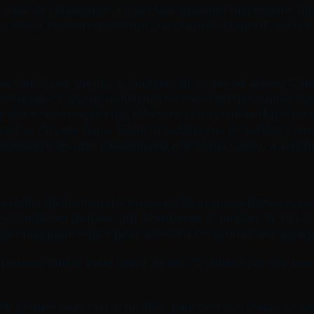
ainsi de commencer à jouer sans dépenser un centime. Enfin
de bonus de bienvenue offre une manière unique d’améliorer
ne français est simple, à condition de suivre les étapes. 
ns requises. Ensuite, recherchez les codes promotionnels su
fois votre compte créé, effectuez votre premier dépôt pour 
ue lors de cette étape. Enfin, n’oubliez pas de vérifier vo
découvrir les jeux passionnants que Mafia Casino a à offrir
r profiter pleinement des bonus de bienvenue offerts aux 
es conditions de mise, qui déterminent le nombre de fois 
 dépôt minimum requis pour accéder à ces promotions attract
es peuvent limiter votre temps de jeu. N’oubliez pas que to
ent préparé pour tirer le meilleur parti de votre bonus de b