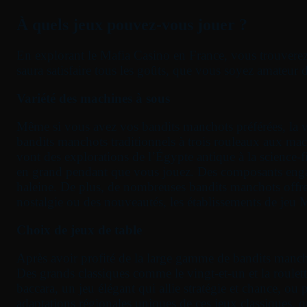
À quels jeux pouvez-vous jouer ?
En explorant le Mafia Casino en France, vous trouverez
saura satisfaire tous les goûts, que vous soyez amateur d
Variété des machines à sous
Même si vous avez vos bandits manchots préférées, la va
bandits manchots traditionnels à trois rouleaux aux mach
vont des explorations de l’Égypte antique à la science-f
en grand pendant que vous jouez. Des composants engage
haleine. De plus, de nombreuses bandits manchots offren
nostalgie ou des nouveautés, les établissements de jeu M
Choix de jeux de table
Après avoir profité de la large gamme de bandits mancho
Des grands classiques comme le vingt-et-un et la roulett
baccara, un jeu élégant qui allie stratégie et chance, ou
adaptations régionales uniques de ces jeux classiques, q