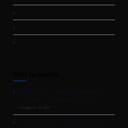
junio 2021
mayo 2021
marzo 2021
Post recientes
Meine VIP-Reise im Rollflame Casino von
Bronze nach Platin in Deutschland
6 de agosto de 2026
Betmatch Casino: A Magyar Felhasználók