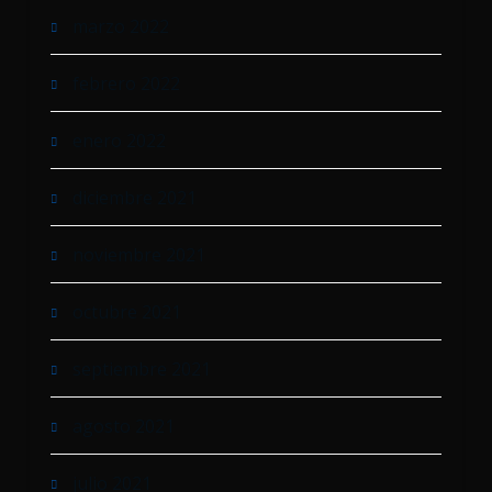
marzo 2022
febrero 2022
enero 2022
diciembre 2021
noviembre 2021
octubre 2021
septiembre 2021
agosto 2021
julio 2021