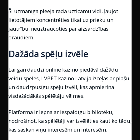
Šī uzmanīgā pieeja rada uzticamu vidi, ļaujot
lietotājiem koncentrēties tikai uz prieku un
jautrību, neuztraucoties par aizsardzības
draudiem.
Dažāda spēļu izvēle
Lai gan daudzi online kazino piedāvā dažādu
veidu spēles, LVBET kazino Latvijā izceļas ar plašu
un daudzpusīgu spēļu izvēli, kas apmierina
visdažādākās spēlētāju vēlmes.
Platforma ir lepna ar iespaidīgu bibliotēku,
nodrošinot, ka spēlētāji var izvēlēties kaut ko tādu,
kas saskan viņu interesēm un interesēm.