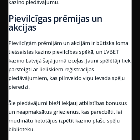
kazino piedāvājumu.
Pievilcīgas prēmijas un
akcijas
Pievilcīgām prēmijām un akcijām ir būtiska loma
tiešsaistes kazino pievilcības spēkā, un LVBET
kazino Latvijā šajā jomā izceļas. Jauni spēlētāji tiek
pārsteigti ar lieliskiem reģistrācijas
piedāvājumiem, kas pilnveido viņu ievada spēļu
pieredzi.
Šie piedāvājumi bieži iekļauj atbilstības bonusus
un neapmaksātus griezienus, kas paredzēti, lai
mudinātu lietotājus izpētīt kazino plašo spēļu
bibliotēku.