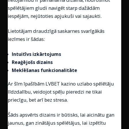
spēlētājiem gludi navigēt starp dažādām
iespējām, nejūtoties apjukuši vai sajaukti.
Lietotājam draudzīgā saskarnes svarīgākās
iezīmes ir šādas:
Intuitīvs izkārtojums
Reaģējošs dizains
Meklēšanas funkcionalitāte
Ar šīm īpašībām LVBET kazino uzlabo spēlētāju
līdzdalību, veidojot spēļu pieredzi ne tikai
priecīgu, bet arī bez stresa.
Šāds apsvērts dizains ir būtisks, lai aicinātu gan
jaunus, gan zinātājus spēlētājus, lai izpētītu