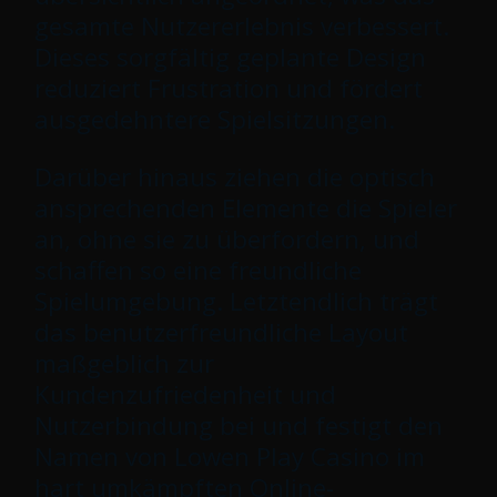
gesamte Nutzererlebnis verbessert.
Dieses sorgfältig geplante Design
reduziert Frustration und fördert
ausgedehntere Spielsitzungen.
Darüber hinaus ziehen die optisch
ansprechenden Elemente die Spieler
an, ohne sie zu überfordern, und
schaffen so eine freundliche
Spielumgebung. Letztendlich trägt
das benutzerfreundliche Layout
maßgeblich zur
Kundenzufriedenheit und
Nutzerbindung bei und festigt den
Namen von Lowen Play Casino im
hart umkämpften Online-