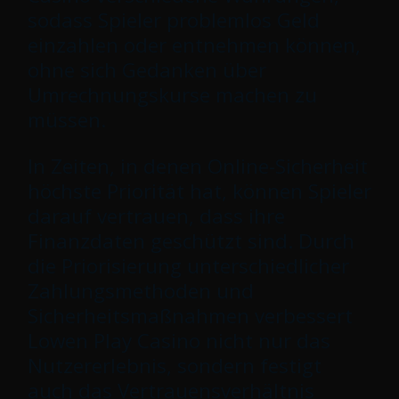
sodass Spieler problemlos Geld
einzahlen oder entnehmen können,
ohne sich Gedanken über
Umrechnungskurse machen zu
müssen.
In Zeiten, in denen Online-Sicherheit
höchste Priorität hat, können Spieler
darauf vertrauen, dass ihre
Finanzdaten geschützt sind. Durch
die Priorisierung unterschiedlicher
Zahlungsmethoden und
Sicherheitsmaßnahmen verbessert
Lowen Play Casino nicht nur das
Nutzererlebnis, sondern festigt
auch das Vertrauensverhältnis