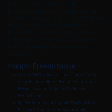
Lowen Plays Verpflichtung für
Barrierefreiheit ermöglicht es den
Spielern, sich ganz auf den Erfolg zu
konzentrieren und gleichzeitig
problemlos eine Welt des Echtgeld-
Gamings zu erkunden, die speziell
auf deutsche Spielbegeisterte
zugeschnitten ist.
Haupt- Erkenntnisse
Lowen Play Casino stellt vor eine vielfältige
Auswahl an traditionellen und neuartigen
Echtgeldspielen für jeden Vorliebe in
Deutschland.
Spieler können aufregende Tischspiele wie
Blackjack, Roulette und Baccarat mit