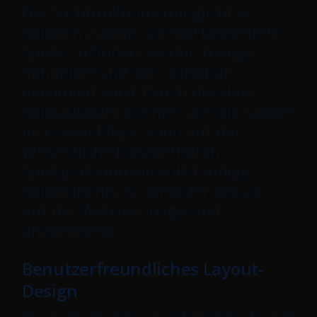
Die Suchfunktion ermöglicht es
Spielern zudem, schnell bestimmte
Spiele zu finden, wodurch Ärger
minimiert und der Spielspaß
maximiert wird. Durch die klare
Spielauswahl können sich die Spieler
im Lowen Play Casino auf das
Wesentliche konzentrieren:
Spielspaß und ein vollständiges
Spielerlebnis. So wird der Besuch
auf der Website insgesamt
angenehmer.
Benutzerfreundliches Layout-
Design
Ein mitreißendes Spielerlebnis hängt