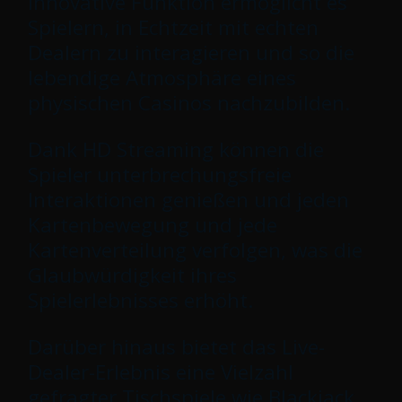
innovative Funktion ermöglicht es
Spielern, in Echtzeit mit echten
Dealern zu interagieren und so die
lebendige Atmosphäre eines
physischen Casinos nachzubilden.
Dank HD Streaming können die
Spieler unterbrechungsfreie
Interaktionen genießen und jeden
Kartenbewegung und jede
Kartenverteilung verfolgen, was die
Glaubwürdigkeit ihres
Spielerlebnisses erhöht.
Darüber hinaus bietet das Live-
Dealer-Erlebnis eine Vielzahl
gefragter Tischspiele wie Blackjack,