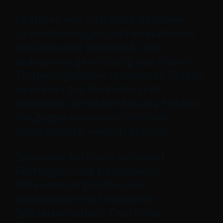
Features wie Cashback-Aktionen,
Gratisdrehungen und Reload-Boni
erhöhen den Spielspaß und
reduzieren gleichzeitig das Risiko.
Treueprogramme motivieren Spieler
weiterhin zur Rückkehr und
gewähren für jeden Einsatz Punkte,
die gegen besondere Vorteile
umgetauscht werden können.
Saisonale Aktionen während
Festtagen oder besonderen
Anlässen sorgen für eine
dynamische und lohnende
Spielatmosphäre. Durch die