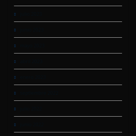
julio 2023
junio 2023
mayo 2023
abril 2023
enero 2023
septiembre 2022
julio 2022
junio 2022