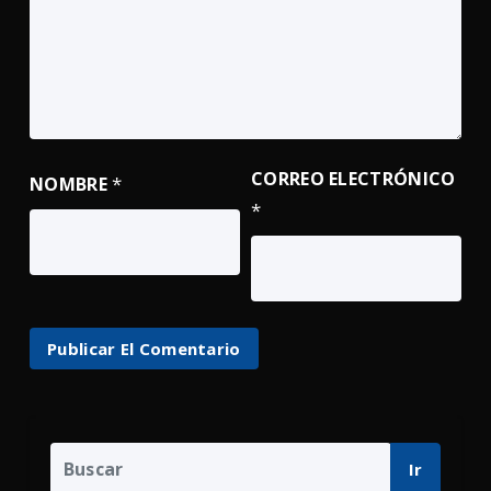
CORREO ELECTRÓNICO
*
NOMBRE
*
Ir