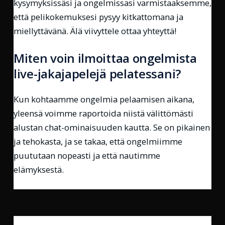
kysymyksissäsi ja ongelmissasi varmistaaksemme,
että pelikokemuksesi pysyy kitkattomana ja
miellyttävänä. Älä viivyttele ottaa yhteyttä!
Miten voin ilmoittaa ongelmista
live-jakajapelejä pelatessani?
Kun kohtaamme ongelmia pelaamisen aikana,
yleensä voimme raportoida niistä välittömästi
alustan chat-ominaisuuden kautta. Se on pikainen
ja tehokasta, ja se takaa, että ongelmiimme
puututaan nopeasti ja että nautimme
elämyksestä.