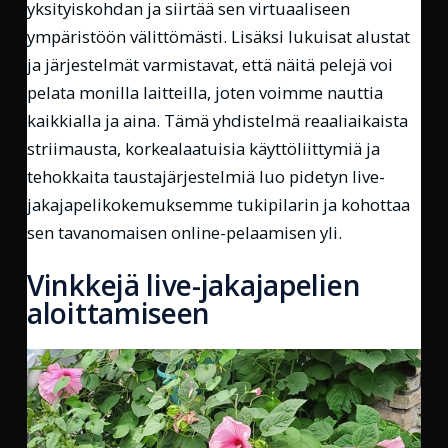
yksityiskohdan ja siirtää sen virtuaaliseen
ympäristöön välittömästi. Lisäksi lukuisat alustat
ja järjestelmät varmistavat, että näitä pelejä voi
pelata monilla laitteilla, joten voimme nauttia
kaikkialla ja aina. Tämä yhdistelmä reaaliaikaista
striimausta, korkealaatuisia käyttöliittymiä ja
tehokkaita taustajärjestelmiä luo pidetyn live-
jakajapelikokemuksemme tukipilarin ja kohottaa
sen tavanomaisen online-pelaamisen yli.
Vinkkejä live-jakajapelien
aloittamiseen