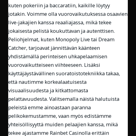
kuten pokeriin ja baccaratiin, kaikille löytyy
jotakin. Voimme olla vuorovaikutuksessa osaavien
live-jakajien kanssa reaaliajassa, mikä tekee
jokaisesta pelistä koukuttavan ja autenttisen.
Peliohjelmat, kuten Monopoly Live tai Dream
Catcher, tarjoavat jännittävän käänteen
yhdistämällä perinteisen uhkapelaamisen
vuorovaikutteiseen viihteeseen. Lisäksi
käyttäjäystävällinen suoratoistotekniikka takaa,
että nautimme korkealaatuisesta
visuaalisuudesta ja kitkattomasta
pelattavuudesta. Valitsemalla näistä halutuista
peleistä emme ainoastaan paranna
pelikokemustamme, vaan myös edistämme
yhteisöllisyyttä muiden pelaajien kanssa, mikä
tekee ajastamme Rainbet Casinolla erittäin