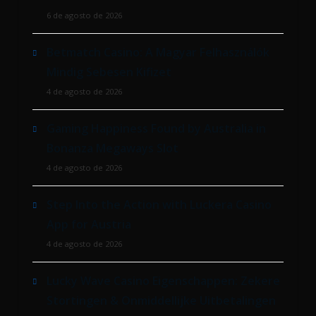
6 de agosto de 2026
Betmatch Casino: A Magyar Felhasználók
Mindig Sebesen Kifizet
4 de agosto de 2026
Gaming Happiness Found by Australia in
Bonanza Megaways Slot
4 de agosto de 2026
Step Into the Action with Luckera Casino
App for Austria
4 de agosto de 2026
Lucky Wave Casino Eigenschappen: Zekere
Stortingen & Onmiddellijke Uitbetalingen