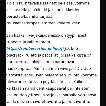
Toisin kuin tavallisissa nettipeleissä, voimme
keskustella ja päätellä jakajan liikkeiden
perusteella, mikä tarjoaa
mukaansatempaavamman kokemuksen.
Sen lisäksi live-jakajapeleissä on tyypillisesti
tunnettuja vaihtoehtoja,
https://rainbetcasino.online/fi-fi/
, kuten
blackjack, ruletti ja baccarat, joissa kaikissa on
koulutettuja jakajia, jotka parantavat
hauskanpitoa. Minimaalinen viive ja HD-video
varmistavat sujuvan pelaamisen, jolloin koemme
olevamme suoraan pöydän ääressä. Kaiken
kaikkiaan nämä pelit kaappaavat perinteisten
kasinoiden ytimen ja tarjoavat samalla vertaansa
vailla olevaa saavutettavuutta ja mukavuutta.