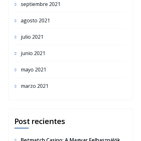
septiembre 2021
agosto 2021
julio 2021
junio 2021
mayo 2021
marzo 2021
Post recientes
Betmatch Casino: A Magyar Felhasználók