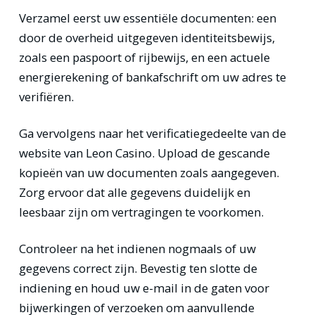
Verzamel eerst uw essentiële documenten: een
door de overheid uitgegeven identiteitsbewijs,
zoals een paspoort of rijbewijs, en een actuele
energierekening of bankafschrift om uw adres te
verifiëren.
Ga vervolgens naar het verificatiegedeelte van de
website van Leon Casino. Upload de gescande
kopieën van uw documenten zoals aangegeven.
Zorg ervoor dat alle gegevens duidelijk en
leesbaar zijn om vertragingen te voorkomen.
Controleer na het indienen nogmaals of uw
gegevens correct zijn. Bevestig ten slotte de
indiening en houd uw e-mail in de gaten voor
bijwerkingen of verzoeken om aanvullende