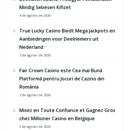
Mindig Sebesen Kifizet
4 de agosto de 2026
True Lucky Casino Biedt Mega Jackpots en
Aanbiedingen voor Deelnemers uit
Nederland
3 de agosto de 2026
Fair Crown Casino este Cea mai Bună
Platformă pentru Jocuri de Cazino din
România
3 de agosto de 2026
Misez en Toute Confiance et Gagnez Gros
chez Millioner Casino en Belgique
2 de agosto de 2026