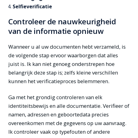
Selfieverificatie
Controleer de nauwkeurigheid
van de informatie opnieuw
Wanneer u al uw documenten hebt verzameld, is
de volgende stap ervoor waarborgen dat alles
juist is. Ik kan niet genoeg onderstrepen hoe
belangrijk deze stap is; zelfs kleine verschillen
kunnen het verificatieproces belemmeren.
Ga met het grondig controleren van elk
identiteitsbewijs en alle documentatie. Verifieer of
namen, adressen en geboortedata precies
overeenkomen met de gegevens op uw aanvraag.
Ik controleer vaak op typefouten of andere