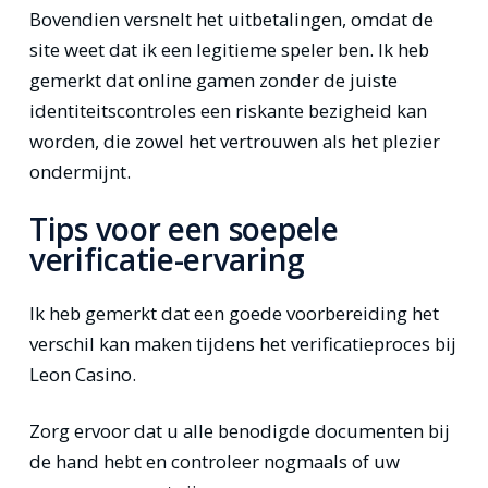
Bovendien versnelt het uitbetalingen, omdat de
site weet dat ik een legitieme speler ben. Ik heb
gemerkt dat online gamen zonder de juiste
identiteitscontroles een riskante bezigheid kan
worden, die zowel het vertrouwen als het plezier
ondermijnt.
Tips voor een soepele
verificatie-ervaring
Ik heb gemerkt dat een goede voorbereiding het
verschil kan maken tijdens het verificatieproces bij
Leon Casino.
Zorg ervoor dat u alle benodigde documenten bij
de hand hebt en controleer nogmaals of uw