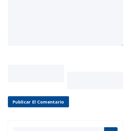
CORREO ELECTRÓNICO
*
NOMBRE
*