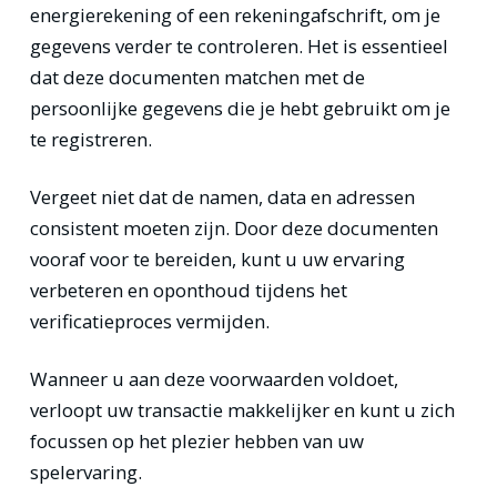
energierekening of een rekeningafschrift, om je
gegevens verder te controleren. Het is essentieel
dat deze documenten matchen met de
persoonlijke gegevens die je hebt gebruikt om je
te registreren.
Vergeet niet dat de namen, data en adressen
consistent moeten zijn. Door deze documenten
vooraf voor te bereiden, kunt u uw ervaring
verbeteren en oponthoud tijdens het
verificatieproces vermijden.
Wanneer u aan deze voorwaarden voldoet,
verloopt uw transactie makkelijker en kunt u zich
focussen op het plezier hebben van uw
spelervaring.