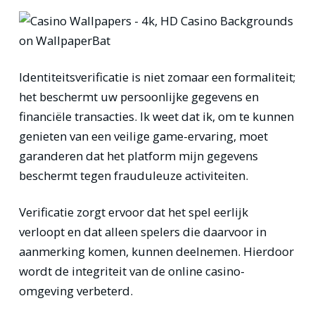
Identiteitsverificatie is niet zomaar een formaliteit;
het beschermt uw persoonlijke gegevens en
financiële transacties. Ik weet dat ik, om te kunnen
genieten van een veilige game-ervaring, moet
garanderen dat het platform mijn gegevens
beschermt tegen frauduleuze activiteiten.
Verificatie zorgt ervoor dat het spel eerlijk
verloopt en dat alleen spelers die daarvoor in
aanmerking komen, kunnen deelnemen. Hierdoor
wordt de integriteit van de online casino-
omgeving verbeterd.