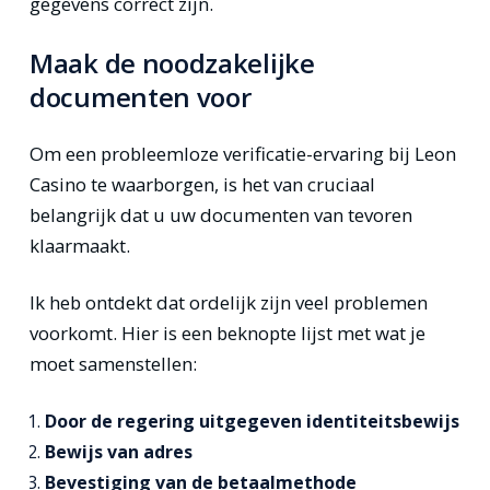
gegevens correct zijn.
Maak de noodzakelijke
documenten voor
Om een probleemloze verificatie-ervaring bij Leon
Casino te waarborgen, is het van cruciaal
belangrijk dat u uw documenten van tevoren
klaarmaakt.
Ik heb ontdekt dat ordelijk zijn veel problemen
voorkomt. Hier is een beknopte lijst met wat je
moet samenstellen:
Door de regering uitgegeven identiteitsbewijs
Bewijs van adres
Bevestiging van de betaalmethode