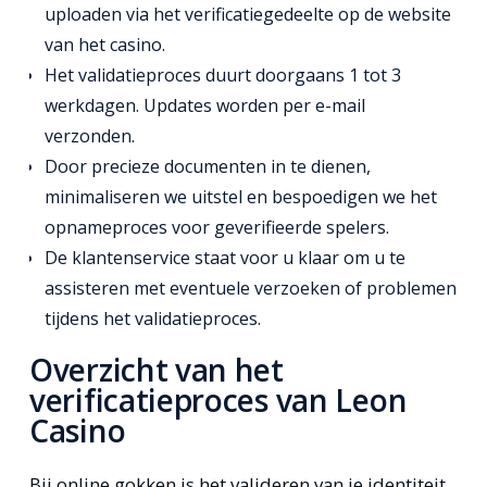
uploaden via het verificatiegedeelte op de website
van het casino.
Het validatieproces duurt doorgaans 1 tot 3
werkdagen. Updates worden per e-mail
verzonden.
Door precieze documenten in te dienen,
minimaliseren we uitstel en bespoedigen we het
opnameproces voor geverifieerde spelers.
De klantenservice staat voor u klaar om u te
assisteren met eventuele verzoeken of problemen
tijdens het validatieproces.
Overzicht van het
verificatieproces van Leon
Casino
Bij online gokken is het valideren van je identiteit