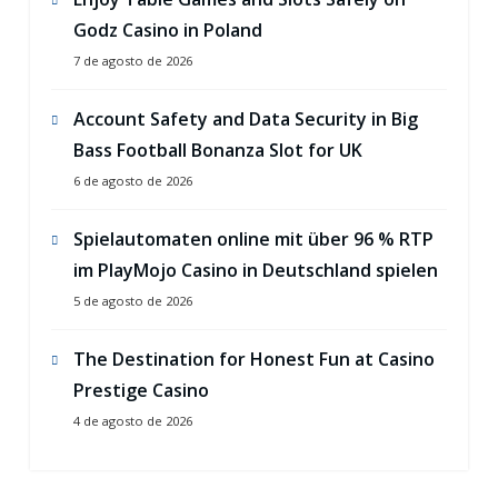
Godz Casino in Poland
7 de agosto de 2026
Account Safety and Data Security in Big
Bass Football Bonanza Slot for UK
6 de agosto de 2026
Spielautomaten online mit über 96 % RTP
im PlayMojo Casino in Deutschland spielen
5 de agosto de 2026
The Destination for Honest Fun at Casino
Prestige Casino
4 de agosto de 2026