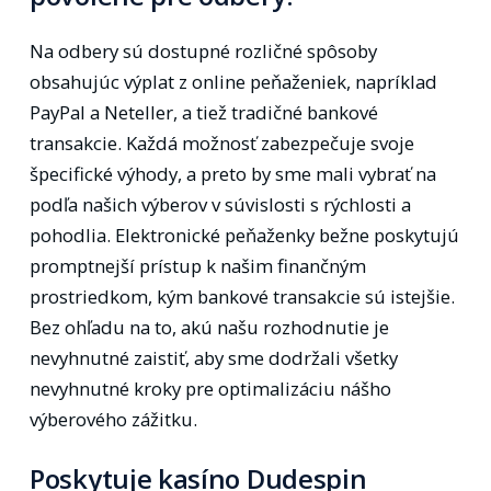
Na odbery sú dostupné rozličné spôsoby
obsahujúc výplat z online peňaženiek, napríklad
PayPal a Neteller, a tiež tradičné bankové
transakcie. Každá možnosť zabezpečuje svoje
špecifické výhody, a preto by sme mali vybrať na
podľa našich výberov v súvislosti s rýchlosti a
pohodlia. Elektronické peňaženky bežne poskytujú
promptnejší prístup k našim finančným
prostriedkom, kým bankové transakcie sú istejšie.
Bez ohľadu na to, akú našu rozhodnutie je
nevyhnutné zaistiť, aby sme dodržali všetky
nevyhnutné kroky pre optimalizáciu nášho
výberového zážitku.
Poskytuje kasíno Dudespin