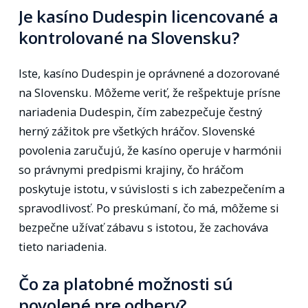
Je kasíno Dudespin licencované a
kontrolované na Slovensku?
Iste, kasíno Dudespin je oprávnené a dozorované
na Slovensku. Môžeme veriť, že rešpektuje prísne
nariadenia Dudespin, čím zabezpečuje čestný
herný zážitok pre všetkých hráčov. Slovenské
povolenia zaručujú, že kasíno operuje v harmónii
so právnymi predpismi krajiny, čo hráčom
poskytuje istotu, v súvislosti s ich zabezpečením a
spravodlivosť. Po preskúmaní, čo má, môžeme si
bezpečne užívať zábavu s istotou, že zachováva
tieto nariadenia.
Čo za platobné možnosti sú
povolené pre odbery?