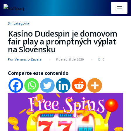
Sin categoría
Kasíno Dudespin je domovom
fair play a promptných výplat
na Slovensku
Por Venancio Zavala
8 de abril de 2026
0
Comparte este contenido