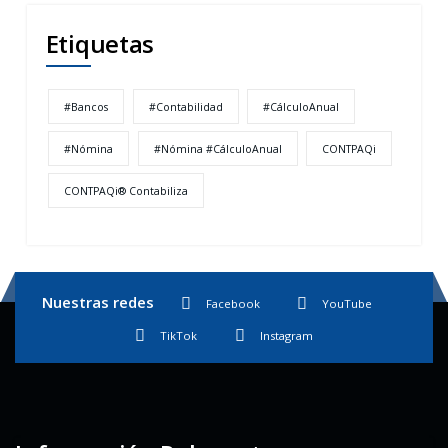
Etiquetas
#Bancos
#Contabilidad
#CálculoAnual
#Nómina
#Nómina #CálculoAnual
CONTPAQi
CONTPAQi® Contabiliza
Nuestras redes
Facebook
YouTube
TikTok
Instagram