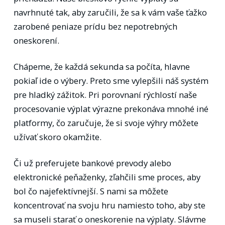
navrhnuté tak, aby zaručili, že sa k vám vaše ťažko
zarobené peniaze prídu bez nepotrebných
oneskorení.
Chápeme, že každá sekunda sa počíta, hlavne
pokiaľ ide o výbery. Preto sme vylepšili náš systém
pre hladký zážitok. Pri porovnaní rýchlostí naše
procesovanie výplat výrazne prekonáva mnohé iné
platformy, čo zaručuje, že si svoje výhry môžete
užívať skoro okamžite.
Či už preferujete bankové prevody alebo
elektronické peňaženky, zľahčili sme proces, aby
bol čo najefektívnejší. S nami sa môžete
koncentrovať na svoju hru namiesto toho, aby ste
sa museli starať o oneskorenie na výplaty. Slávme