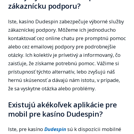
zákaznícku podporu?
Iste, kasíno Dudespin zabezpečuje výborné služby
zákazníckej podpory. Môžeme ich jednoducho
kontaktovať cez online chatu pre promptnú pomoc
alebo cez emailovej podpory pre podrobnejšie
otázky. Ich kolektív je prívetivý a informovaný, čo
zaisťuje, že získame potrebnú pomoc. Vážime si
prístupnosť týchto alternatív, lebo zvyšujú náš
hernú skúsenosť a dávajú nám istotu, v prípade,
že sa vyskytne otázka alebo problémy.
Existujú akékoľvek aplikácie pre
mobil pre kasíno Dudespin?
Iste, pre kasíno
Dudespin
sú k dispozícii mobilné