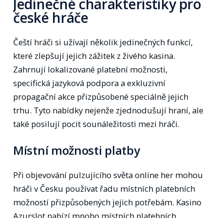
Jedinečné charakteristiky pro
české hráče
Čeští hráči si užívají několik jedinečných funkcí,
které zlepšují jejich zážitek z živého kasina.
Zahrnují lokalizované platební možnosti,
specifická jazyková podpora a exkluzivní
propagační akce přizpůsobené speciálně jejich
trhu. Tyto nabídky nejenže zjednodušují hraní, ale
také posilují pocit sounáležitosti mezi hráči.
Místní možnosti platby
Při objevování pulzujícího světa online her mohou
hráči v Česku používat řadu místních platebních
možností přizpůsobených jejich potřebám. Kasino
Azurslot nabízí mnoho místních platebních