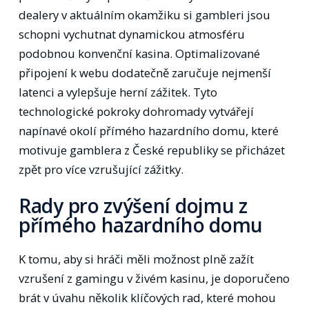
dealery v aktuálním okamžiku si gambleri jsou
schopni vychutnat dynamickou atmosféru
podobnou konvenční kasina. Optimalizované
připojení k webu dodatečně zaručuje nejmenší
latenci a vylepšuje herní zážitek. Tyto
technologické pokroky dohromady vytvářejí
napínavé okolí přímého hazardního domu, které
motivuje gamblera z České republiky se přicházet
zpět pro více vzrušující zážitky.
Rady pro zvýšení dojmu z
přímého hazardního domu
K tomu, aby si hráči měli možnost plně zažít
vzrušení z gamingu v živém kasinu, je doporučeno
brát v úvahu několik klíčových rad, které mohou