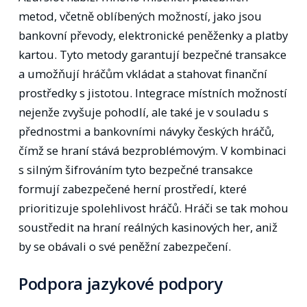
metod, včetně oblíbených možností, jako jsou
bankovní převody, elektronické peněženky a platby
kartou. Tyto metody garantují bezpečné transakce
a umožňují hráčům vkládat a stahovat finanční
prostředky s jistotou. Integrace místních možností
nejenže zvyšuje pohodlí, ale také je v souladu s
přednostmi a bankovními návyky českých hráčů,
čímž se hraní stává bezproblémovým. V kombinaci
s silným šifrováním tyto bezpečné transakce
formují zabezpečené herní prostředí, které
prioritizuje spolehlivost hráčů. Hráči se tak mohou
soustředit na hraní reálných kasinových her, aniž
by se obávali o své peněžní zabezpečení.
Podpora jazykové podpory