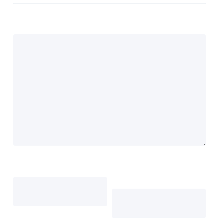
*
COMENTARIO
CORREO ELECTRÓNICO
*
NOMBRE
*