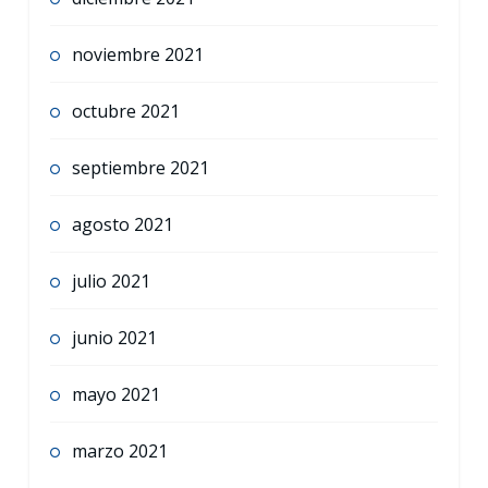
noviembre 2021
octubre 2021
septiembre 2021
agosto 2021
julio 2021
junio 2021
mayo 2021
marzo 2021