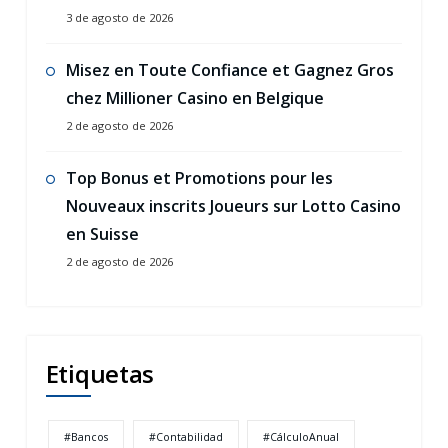
3 de agosto de 2026
Misez en Toute Confiance et Gagnez Gros
chez Millioner Casino en Belgique
2 de agosto de 2026
Top Bonus et Promotions pour les
Nouveaux inscrits Joueurs sur Lotto Casino
en Suisse
2 de agosto de 2026
Etiquetas
#Bancos
#Contabilidad
#CálculoAnual