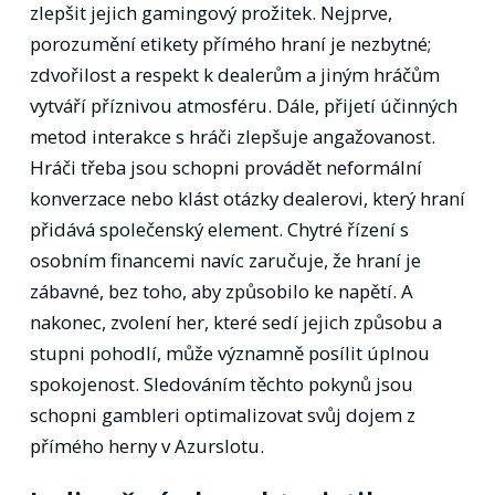
zlepšit jejich gamingový prožitek. Nejprve,
porozumění etikety přímého hraní je nezbytné;
zdvořilost a respekt k dealerům a jiným hráčům
vytváří příznivou atmosféru. Dále, přijetí účinných
metod interakce s hráči zlepšuje angažovanost.
Hráči třeba jsou schopni provádět neformální
konverzace nebo klást otázky dealerovi, který hraní
přidává společenský element. Chytré řízení s
osobním financemi navíc zaručuje, že hraní je
zábavné, bez toho, aby způsobilo ke napětí. A
nakonec, zvolení her, které sedí jejich způsobu a
stupni pohodlí, může významně posílit úplnou
spokojenost. Sledováním těchto pokynů jsou
schopni gambleri optimalizovat svůj dojem z
přímého herny v Azurslotu.