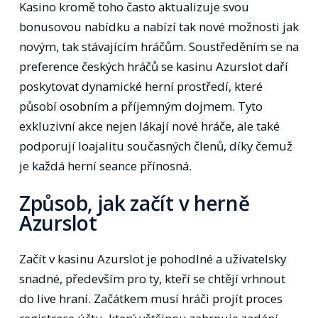
Kasino kromě toho často aktualizuje svou
bonusovou nabídku a nabízí tak nové možnosti jak
novým, tak stávajícím hráčům. Soustředěním se na
preference českých hráčů se kasinu Azurslot daří
poskytovat dynamické herní prostředí, které
působí osobním a příjemným dojmem. Tyto
exkluzivní akce nejen lákají nové hráče, ale také
podporují loajalitu současných členů, díky čemuž
je každá herní seance přínosná.
Způsob, jak začít v herně
Azurslot
Začít v kasinu Azurslot je pohodlné a uživatelsky
snadné, především pro ty, kteří se chtějí vrhnout
do live hraní. Začátkem musí hráči projít proces