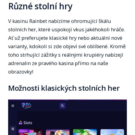
Různé stolní hry
V kasinu Rainbet nabízíme ohromující škálu
stolních her, které uspokojí vkus jakéhokoli hráče.
Ať už preferujete klasické hry nebo aktuální nové
varianty, kdokoli si zde objeví své oblíbené. Kromě
toho strhující zážitky s reálnými krupiéry nabízejí
adrenalin ze pravého kasina přímo na naše
obrazovky!
Možnosti klasických stolních her