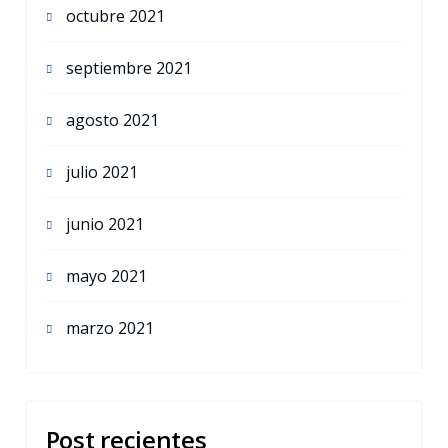
octubre 2021
septiembre 2021
agosto 2021
julio 2021
junio 2021
mayo 2021
marzo 2021
Post recientes