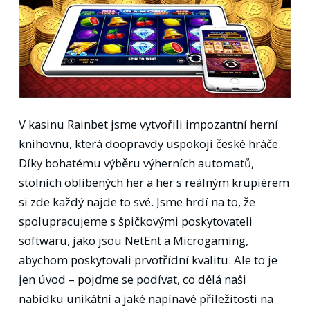
V kasinu Rainbet jsme vytvořili impozantní herní
knihovnu, která doopravdy uspokojí české hráče.
Díky bohatému výběru výherních automatů,
stolních oblíbených her a her s reálným krupiérem
si zde každý najde to své. Jsme hrdí na to, že
spolupracujeme s špičkovými poskytovateli
softwaru, jako jsou NetEnt a Microgaming,
abychom poskytovali prvotřídní kvalitu. Ale to je
jen úvod – pojďme se podívat, co dělá naši
nabídku unikátní a jaké napínavé příležitosti na