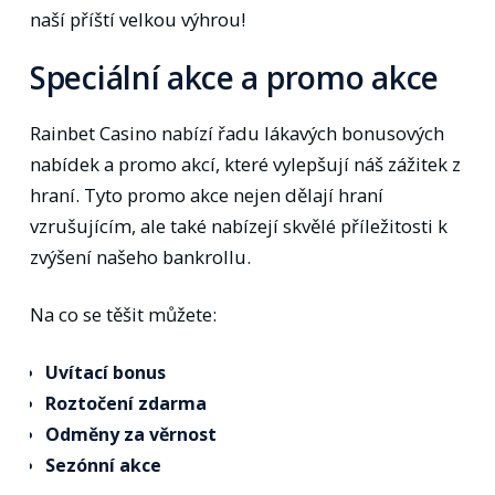
naší příští velkou výhrou!
Speciální akce a promo akce
Rainbet Casino nabízí řadu lákavých bonusových
nabídek a promo akcí, které vylepšují náš zážitek z
hraní. Tyto promo akce nejen dělají hraní
vzrušujícím, ale také nabízejí skvělé příležitosti k
zvýšení našeho bankrollu.
Na co se těšit můžete:
Uvítací bonus
Roztočení zdarma
Odměny za věrnost
Sezónní akce