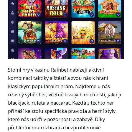
Stolní hry v kasinu Rainbet nabízejí aktivní
kombinaci taktiky a štěstí a zvou nás k hraní
klasickým populárním hrám. Najdeme u nás
úžasný výběr her, včetně trvalých možností, jako je
blackjack, ruleta a baccarat. Každá z těchto her
přináší ke stolu specifická pravidla a herní styly,
které nás udrží v pozornosti a zábavě. Díky
přehlednému rozhraní a bezproblémové