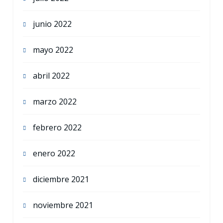
junio 2022
mayo 2022
abril 2022
marzo 2022
febrero 2022
enero 2022
diciembre 2021
noviembre 2021