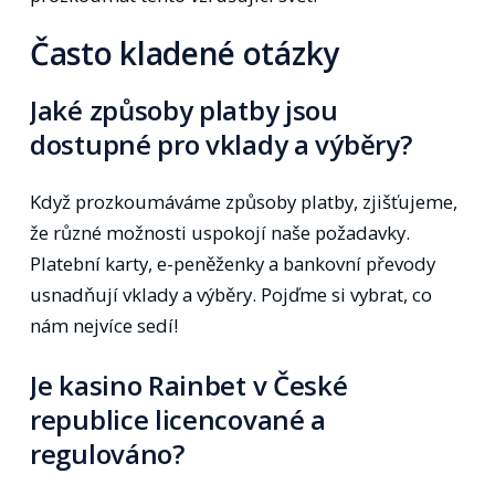
Často kladené otázky
Jaké způsoby platby jsou
dostupné pro vklady a výběry?
Když prozkoumáváme způsoby platby, zjišťujeme,
že různé možnosti uspokojí naše požadavky.
Platební karty, e-peněženky a bankovní převody
usnadňují vklady a výběry. Pojďme si vybrat, co
nám nejvíce sedí!
Je kasino Rainbet v České
republice licencované a
regulováno?