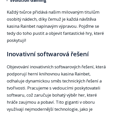
Evolution Gaming
Každý tvůrce přidává našim milovaným titulům
osobitý nádech, díky čemuž je každá návštěva
kasina Rainbet napínavým výpravou. Pojďme se
tedy do toho pustit a objevit fantastické hry, které
poskytují!
Inovativní softwarová řešení
Objevování inovativních softwarových řešení, která
podporují herní knihovnou kasina Rainbet,
odhaluje dynamickou směs technických řešení a
tvořivosti. Pracujeme s vedoucími poskytovateli
softwaru, což zaručuje bohatý výběr her, které
hráče zaujmou a pobaví. Tito giganti v oboru
využívají nejmodernější technologie, jako je