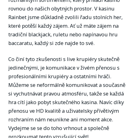
rovnou do našich obytných prostor. V kasinu
Rainbet jsme důkladně zvolili řadu stolních her,
které potěší každý zájem. Ať už máte zájem na
tradiční blackjack, ruletu nebo napínavou hru
baccaratu, každý si zde najde to své.
Co činí tyto zkušenosti s live krupiéry skutečně
jedinečnými, je komunikace v živém přenosu s
profesionálními krupiéry a ostatními hráči.
Můžeme se neformálně komunikovat a současně
si vychutnávat pravou atmosféru, takže se každá
hra cítí jako pobyt skutečného kasina. Navíc díky
přenosu ve HD kvalitě a uživatelsky přívětivým
rozhraním nám neunikne ani moment akce.
Vydejme se se do toho vrhnout a společně
prozkoumat tento vzrušující svět!