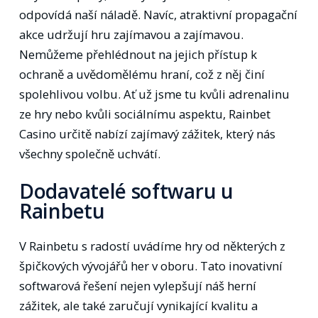
odpovídá naší náladě. Navíc, atraktivní propagační
akce udržují hru zajímavou a zajímavou.
Nemůžeme přehlédnout na jejich přístup k
ochraně a uvědomělému hraní, což z něj činí
spolehlivou volbu. Ať už jsme tu kvůli adrenalinu
ze hry nebo kvůli sociálnímu aspektu, Rainbet
Casino určitě nabízí zajímavý zážitek, který nás
všechny společně uchvátí.
Dodavatelé softwaru u
Rainbetu
V Rainbetu s radostí uvádíme hry od některých z
špičkových vývojářů her v oboru. Tato inovativní
softwarová řešení nejen vylepšují náš herní
zážitek, ale také zaručují vynikající kvalitu a