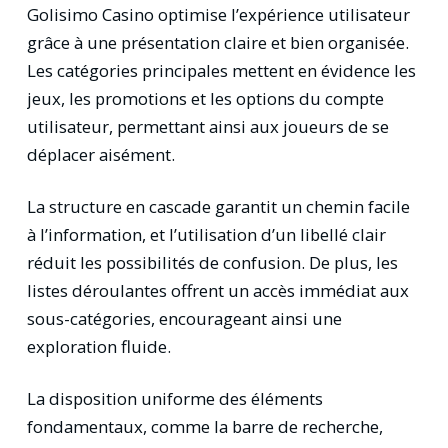
Golisimo Casino optimise l’expérience utilisateur
grâce à une présentation claire et bien organisée.
Les catégories principales mettent en évidence les
jeux, les promotions et les options du compte
utilisateur, permettant ainsi aux joueurs de se
déplacer aisément.
La structure en cascade garantit un chemin facile
à l’information, et l’utilisation d’un libellé clair
réduit les possibilités de confusion. De plus, les
listes déroulantes offrent un accès immédiat aux
sous-catégories, encourageant ainsi une
exploration fluide.
La disposition uniforme des éléments
fondamentaux, comme la barre de recherche,