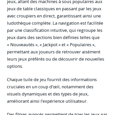
jeux, allant des machines à sous populaires aux
jeux de table classiques en passant par les jeux
avec croupiers en direct, garantissant ainsi une
ludothèque complète. La navigation est facilitée
par une classification intuitive, qui regroupe les
jeux dans des sections bien définies telles que
« Nouveautés », « Jackpot » et « Populaires »,
permettant aux joueurs de retrouver aisément
leurs jeux préférés ou de découvrir de nouvelles
options.
Chaque tuile de jeu fournit des informations
cruciales en un coup d’œil, notamment des
visuels dynamiques et des types de jeux,
améliorant ainsi l’expérience utilisateur.
Des filtres avancés permettent de trier les jeux par