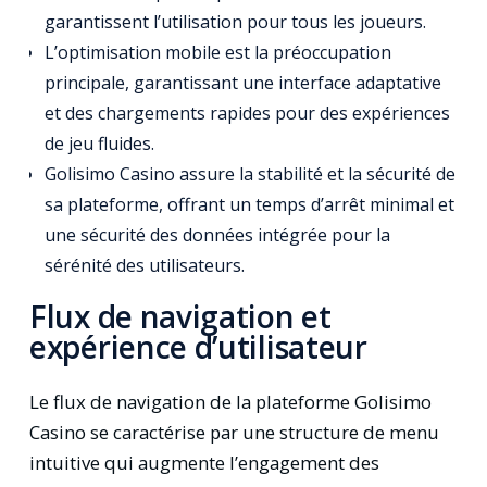
garantissent l’utilisation pour tous les joueurs.
L’optimisation mobile est la préoccupation
principale, garantissant une interface adaptative
et des chargements rapides pour des expériences
de jeu fluides.
Golisimo Casino assure la stabilité et la sécurité de
sa plateforme, offrant un temps d’arrêt minimal et
une sécurité des données intégrée pour la
sérénité des utilisateurs.
Flux de navigation et
expérience d’utilisateur
Le flux de navigation de la plateforme Golisimo
Casino se caractérise par une structure de menu
intuitive qui augmente l’engagement des