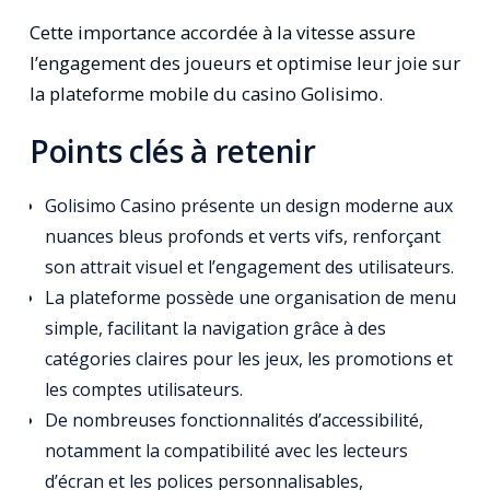
Cette importance accordée à la vitesse assure
l’engagement des joueurs et optimise leur joie sur
la plateforme mobile du casino Golisimo.
Points clés à retenir
Golisimo Casino présente un design moderne aux
nuances bleus profonds et verts vifs, renforçant
son attrait visuel et l’engagement des utilisateurs.
La plateforme possède une organisation de menu
simple, facilitant la navigation grâce à des
catégories claires pour les jeux, les promotions et
les comptes utilisateurs.
De nombreuses fonctionnalités d’accessibilité,
notamment la compatibilité avec les lecteurs
d’écran et les polices personnalisables,