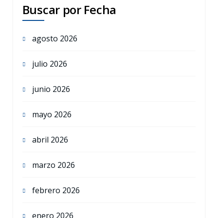
Buscar por Fecha
agosto 2026
julio 2026
junio 2026
mayo 2026
abril 2026
marzo 2026
febrero 2026
enero 2026