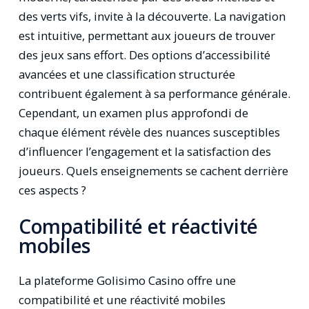
des verts vifs, invite à la découverte. La navigation
est intuitive, permettant aux joueurs de trouver
des jeux sans effort. Des options d’accessibilité
avancées et une classification structurée
contribuent également à sa performance générale.
Cependant, un examen plus approfondi de
chaque élément révèle des nuances susceptibles
d’influencer l’engagement et la satisfaction des
joueurs. Quels enseignements se cachent derrière
ces aspects ?
Compatibilité et réactivité
mobiles
La plateforme Golisimo Casino offre une
compatibilité et une réactivité mobiles