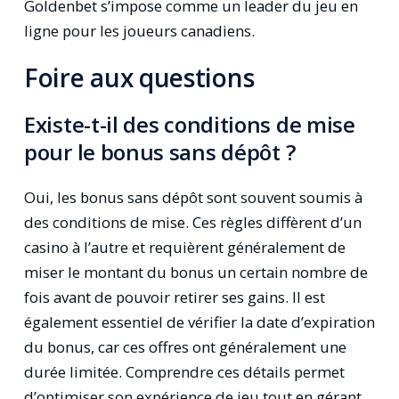
Goldenbet s’impose comme un leader du jeu en
ligne pour les joueurs canadiens.
Foire aux questions
Existe-t-il des conditions de mise
pour le bonus sans dépôt ?
Oui, les bonus sans dépôt sont souvent soumis à
des conditions de mise. Ces règles diffèrent d’un
casino à l’autre et requièrent généralement de
miser le montant du bonus un certain nombre de
fois avant de pouvoir retirer ses gains. Il est
également essentiel de vérifier la date d’expiration
du bonus, car ces offres ont généralement une
durée limitée. Comprendre ces détails permet
d’optimiser son expérience de jeu tout en gérant