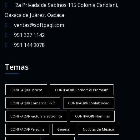
2a Privada de Sabinos 115 Colonia Candiani,
Oaxaca de Juárez, Oaxaca
ventas@softpaqi.com
951 327 1142
951 144 9078
Temas
CONTPAQi® Bancos
CONTPAQi® Comercial Premium
CONTPAQi® Comercial PRO
CONTPAQi® Contabilidad
CONTPAQi® Factura electrónica
CONTPAQI® Nóminas
CONTPAQi® Personia
General
Noticias de México