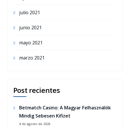
julio 2021
junio 2021
mayo 2021
marzo 2021
Post recientes
Betmatch Casino: A Magyar Felhasználók
Mindig Sebesen Kifizet
4 de agosto de 2026