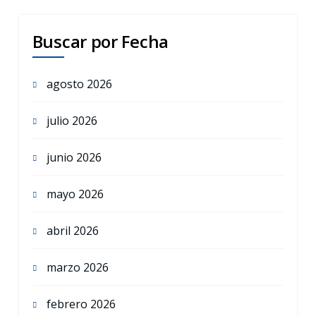
Buscar por Fecha
agosto 2026
julio 2026
junio 2026
mayo 2026
abril 2026
marzo 2026
febrero 2026