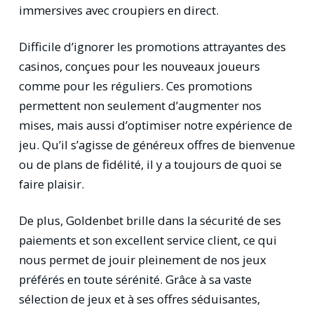
immersives avec croupiers en direct.
Difficile d’ignorer les promotions attrayantes des
casinos, conçues pour les nouveaux joueurs
comme pour les réguliers. Ces promotions
permettent non seulement d’augmenter nos
mises, mais aussi d’optimiser notre expérience de
jeu. Qu’il s’agisse de généreux offres de bienvenue
ou de plans de fidélité, il y a toujours de quoi se
faire plaisir.
De plus, Goldenbet brille dans la sécurité de ses
paiements et son excellent service client, ce qui
nous permet de jouir pleinement de nos jeux
préférés en toute sérénité. Grâce à sa vaste
sélection de jeux et à ses offres séduisantes,