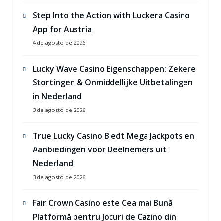
Step Into the Action with Luckera Casino
App for Austria
4 de agosto de 2026
Lucky Wave Casino Eigenschappen: Zekere
Stortingen & Onmiddellijke Uitbetalingen
in Nederland
3 de agosto de 2026
True Lucky Casino Biedt Mega Jackpots en
Aanbiedingen voor Deelnemers uit
Nederland
3 de agosto de 2026
Fair Crown Casino este Cea mai Bună
Platformă pentru Jocuri de Cazino din