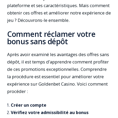
plateforme et ses caractéristiques. Mais comment
obtenir ces offres et améliorer notre expérience de
jeu ? Découvrons-le ensemble.
Comment réclamer votre
bonus sans dépôt
Après avoir examiné les avantages des offres sans
dépôt, il est temps d’apprendre comment profiter
de ces promotions exceptionnelles. Comprendre
la procédure est essentiel pour améliorer votre
expérience sur Goldenbet Casino. Voici comment
procéder :
Créer un compte
Vérifiez votre admissibilité au bonus