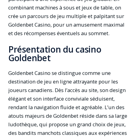
combinant machines à sous et jeux de table, on
crée un parcours de jeu multiple et palpitant sur
Goldenbet Casino, pour un amusement maximal
et des récompenses éventuels au sommet.
Présentation du casino
Goldenbet
Goldenbet Casino se distingue comme une
destination de jeu en ligne attrayante pour les
joueurs canadiens. Dès l’accès au site, son design
élégant et son interface conviviale séduisent,
rendant la navigation fluide et agréable. L’un des
atouts majeurs de Goldenbet réside dans sa large
ludothèque, qui propose un grand choix de jeux,
des bandits manchots classiques aux expériences