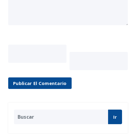
CORREO ELECTRÓNICO
*
NOMBRE
*
Ir