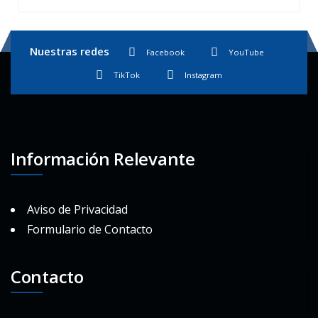
Nuestras redes
Facebook
YouTube
TikTok
Instagram
Información Relevante
Aviso de Privacidad
Formulario de Contacto
Contacto