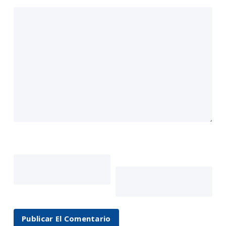
CORREO ELECTRÓNICO
*
NOMBRE
*