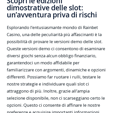
Scopri le edizioni
dimostrative delle slot:
un’avventura priva di rischi
Esplorando l’entusiasmante mondo di Rainbet
Casino, una delle peculiarità più affascinanti è la
possibilità di provare le versioni demo delle slot.
Queste versioni demo ci consentono di esaminare
diversi giochi senza alcun obbligo finanziario,
garantendoci un modo affidabile per
familiarizzare con argomenti, dinamiche e opzioni
differenti. Possiamo far ruotare i rulli, testare le
nostre strategie e individuare quali slot ci
attraggono di più. Inoltre, grazie all’ampia
selezione disponibile, non ci scarseggiano certo le
opzioni. Questo ci consente di affinare le nostre
preferenze e acquisire importanti informazioni