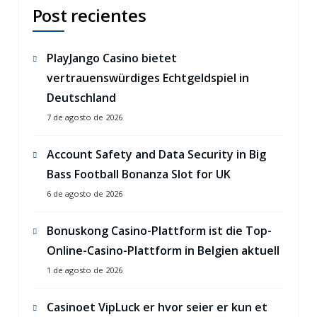
Post recientes
PlayJango Casino bietet
vertrauenswürdiges Echtgeldspiel in
Deutschland
7 de agosto de 2026
Account Safety and Data Security in Big
Bass Football Bonanza Slot for UK
6 de agosto de 2026
Bonuskong Casino-Plattform ist die Top-
Online-Casino-Plattform in Belgien aktuell
1 de agosto de 2026
Casinoet VipLuck er hvor seier er kun et