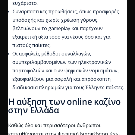
ευχάριστο.
Συναρπαστικές προωθήσεις, όπως προσφορές
υποδοχής και χωρίς χρέωση γύρους,
βελτιώνουν το gameplay και παρέχουν
εξαιρετική αξία τόσο για νέους όσο και για
πιστούς παίκτες.
Οι ασφαλείς μέθοδοι συναλλαγών,
συμπεριλαμβανομένων των ηλεκτρονικών
πορτοφολιών και των ψηφιακών νομισμάτων,
εξασφαλίζουν μια ασφαλή και απρόσκοπτη
διαδικασία πληρωμών για τους Έλληνες παίκτες.
Η αύξηση των online καζίνο
στην Ελλάδα
Καθώς όλο και περισσότεροι άνθρωποι
κατευθύνονται στην ψηφιακή διασκέδαση, έχω