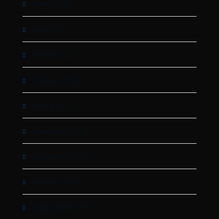
mayo 2022
abril 2022
marzo 2022
febrero 2022
enero 2022
diciembre 2021
noviembre 2021
octubre 2021
septiembre 2021