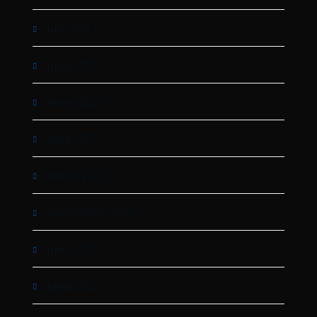
julio 2023
junio 2023
mayo 2023
abril 2023
enero 2023
septiembre 2022
julio 2022
junio 2022