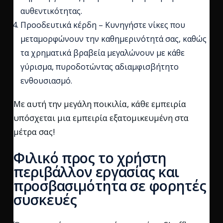
αυθεντικότητας.
Προοδευτικά κέρδη – Κυνηγήστε νίκες που
μεταμορφώνουν την καθημερινότητά σας, καθώς
τα χρηματικά βραβεία μεγαλώνουν με κάθε
γύρισμα, πυροδοτώντας αδιαμφισβήτητο
ενθουσιασμό.
Με αυτή την μεγάλη ποικιλία, κάθε εμπειρία
υπόσχεται μια εμπειρία εξατομικευμένη στα
μέτρα σας!
Φιλικό προς το χρήστη
περιβάλλον εργασίας και
προσβασιμότητα σε φορητές
συσκευές