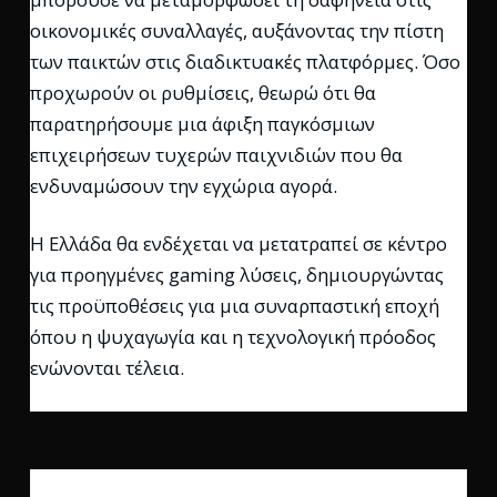
οικονομικές συναλλαγές, αυξάνοντας την πίστη
των παικτών στις διαδικτυακές πλατφόρμες. Όσο
προχωρούν οι ρυθμίσεις, θεωρώ ότι θα
παρατηρήσουμε μια άφιξη παγκόσμιων
επιχειρήσεων τυχερών παιχνιδιών που θα
ενδυναμώσουν την εγχώρια αγορά.
Η Ελλάδα θα ενδέχεται να μετατραπεί σε κέντρο
για προηγμένες gaming λύσεις, δημιουργώντας
τις προϋποθέσεις για μια συναρπαστική εποχή
όπου η ψυχαγωγία και η τεχνολογική πρόοδος
ενώνονται τέλεια.