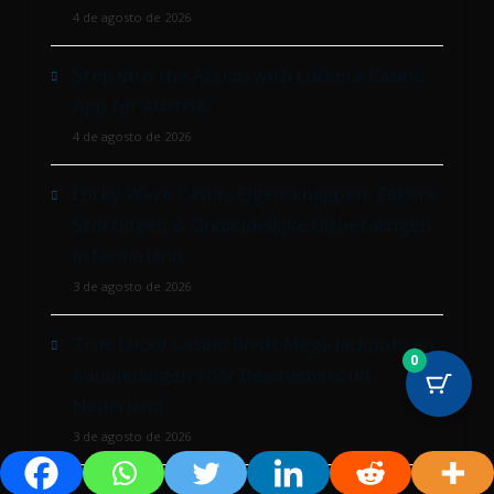
4 de agosto de 2026
Step Into the Action with Luckera Casino
App for Austria
4 de agosto de 2026
Lucky Wave Casino Eigenschappen: Zekere
Stortingen & Onmiddellijke Uitbetalingen
in Nederland
3 de agosto de 2026
True Lucky Casino Biedt Mega Jackpots en
0
Aanbiedingen voor Deelnemers uit
Nederland
3 de agosto de 2026
Fair Crown Casino este Cea mai Bună