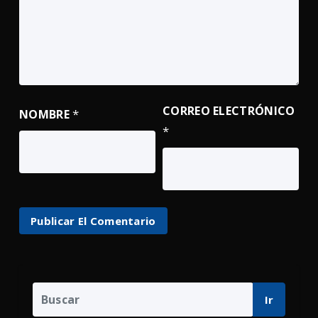
CORREO ELECTRÓNICO
*
NOMBRE
*
Ir