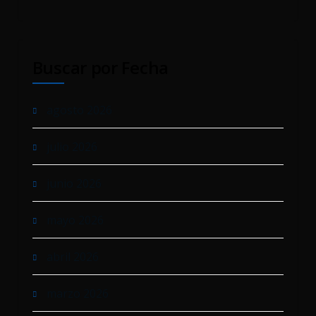
Buscar por Fecha
agosto 2026
julio 2026
junio 2026
mayo 2026
abril 2026
marzo 2026