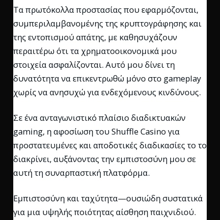
Τα πρωτόκολλα προστασίας που εφαρμόζονται,
συμπεριλαμβανομένης της κρυπτογράφησης και
της εντοπισμού απάτης, με καθησυχάζουν
περαιτέρω ότι τα χρηματοοικονομικά μου
στοιχεία ασφαλίζονται. Αυτό μου δίνει τη
δυνατότητα να επικεντρωθώ μόνο στο gameplay
χωρίς να ανησυχώ για ενδεχόμενους κινδύνους.
Σε ένα ανταγωνιστικό πλαίσιο διαδικτυακών
gaming, η αφοσίωση του Shuffle Casino για
προστατευμένες και αποδοτικές διαδικασίες το το
διακρίνει, αυξάνοντας την εμπιστοσύνη μου σε
αυτή τη συναρπαστική πλατφόρμα.
Εμπιστοσύνη και ταχύτητα—ουσιώδη συστατικά
για μια υψηλής ποιότητας αίσθηση παιχνιδιού.