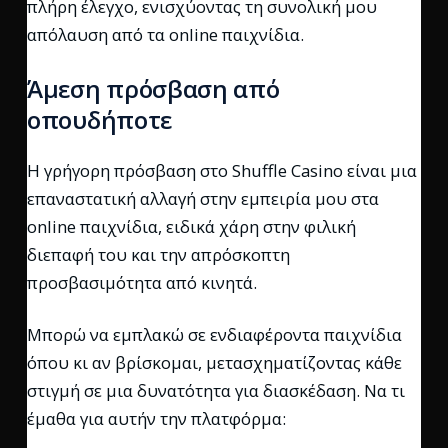
πλήρη έλεγχο, ενισχύοντας τη συνολική μου
απόλαυση από τα online παιχνίδια.
Άμεση πρόσβαση από
οπουδήποτε
Η γρήγορη πρόσβαση στο Shuffle Casino είναι μια
επαναστατική αλλαγή στην εμπειρία μου στα
online παιχνίδια, ειδικά χάρη στην φιλική
διεπαφή του και την απρόσκοπτη
προσβασιμότητα από κινητά.
Μπορώ να εμπλακώ σε ενδιαφέροντα παιχνίδια
όπου κι αν βρίσκομαι, μετασχηματίζοντας κάθε
στιγμή σε μια δυνατότητα για διασκέδαση. Να τι
έμαθα για αυτήν την πλατφόρμα: