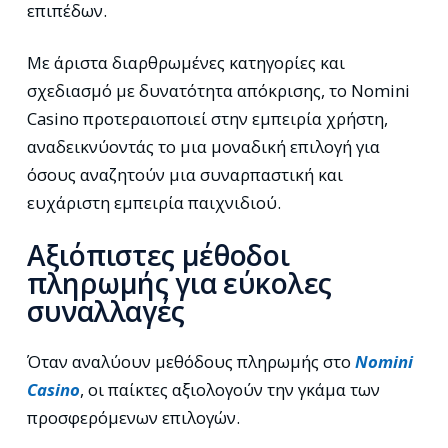
επιπέδων.
Με άριστα διαρθρωμένες κατηγορίες και
σχεδιασμό με δυνατότητα απόκρισης, το Nomini
Casino προτεραιοποιεί στην εμπειρία χρήστη,
αναδεικνύοντάς το μια μοναδική επιλογή για
όσους αναζητούν μια συναρπαστική και
ευχάριστη εμπειρία παιχνιδιού.
Αξιόπιστες μέθοδοι
πληρωμής για εύκολες
συναλλαγές
Όταν αναλύουν μεθόδους πληρωμής στο
Nomini
Casino
, οι παίκτες αξιολογούν την γκάμα των
προσφερόμενων επιλογών.