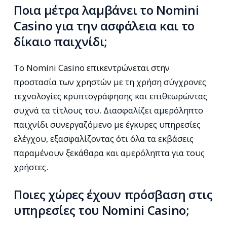
Ποια μέτρα λαμβάνει το Nomini
Casino για την ασφάλεια και το
δίκαιο παιχνίδι;
Το Nomini Casino επικεντρώνεται στην
προστασία των χρηστών με τη χρήση σύγχρονες
τεχνολογίες κρυπτογράφησης και επιθεωρώντας
συχνά τα τίτλους του. Διασφαλίζει αμερόληπτο
παιχνίδι συνεργαζόμενο με έγκυρες υπηρεσίες
ελέγχου, εξασφαλίζοντας ότι όλα τα εκβάσεις
παραμένουν ξεκάθαρα και αμερόληπτα για τους
χρήστες.
Ποιες χώρες έχουν πρόσβαση στις
υπηρεσίες του Nomini Casino;