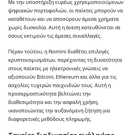
Με την υποστήριξη ευρέως χρησιμοποιούμενων
ψηφιακών πορτοφολιών, οι παίκτες μπορούν να
καταθέτουν και να αποσύρουν άμεσα χρήματα
χωρίς δυσκολία. Αυτή η άνεση κατευθύνεται σε
όσους εκτιμούν τις άμεσες συναλλαγές.
Πέραν τούτου, η Nomini διαθέτει επιλογές
κρυπτονομισμάτων, παρέχοντας τη δυνατότητα
στους παίκτες με ηλεκτρονικές γνώσεις να
αξιοποιούν Bitcoin, Ethereum και άλλα για τις
ασχολίες τυχερών παιχνιδιών τους. Αυτή η
προσαρμοστικότητα βελτιώνει την
διαθεσιμότητα και την ασφαλή χρήση,
ικανοποιώντας την αυξανόμενη ζήτηση για
διαφορετικές μεθόδους πληρωμής.