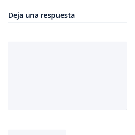
Deja una respuesta
*
COMENTARIO
CORREO ELECTRÓNICO
*
NOMBRE
*