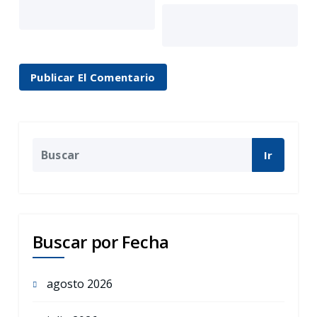
Ir
Buscar por Fecha
agosto 2026