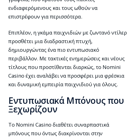
ενδιαφερόμενους και τους ωθούν να
επιστρέφουν για περισσότερα.
Επιπλέον, η γκάμα παιχνιδιών με ζωντανό ντίλερ
προσθέτει μια διαδραστική πτυχή,
δημιουργώντας ένα πιο εντυπωσιακό
περιβάλλον. Με τακτικές ενημερώσεις και νέους
τίτλους που προστίθενται διαρκώς, το Nomini
Casino έχει αναλάβει να προσφέρει μια φρέσκια
και δυναμική εμπειρία παιχνιδιού για όλους.
Εντυπωσιακά Μπόνους που
Ξεχωρίζουν
Το Nomini Casino διαθέτει συναρπαστικά
μπόνους που όντως διακρίνονται στην