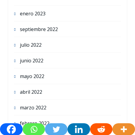
enero 2023
septiembre 2022
julio 2022
junio 2022
mayo 2022
abril 2022
marzo 2022
febrero 2022