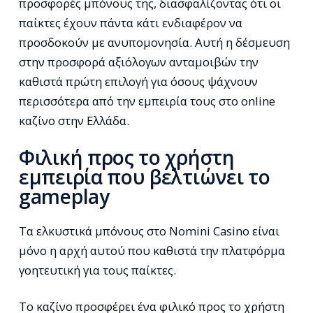
προσφορές μπόνους της, διασφαλίζοντας ότι οι
παίκτες έχουν πάντα κάτι ενδιαφέρον να
προσδοκούν με ανυπομονησία. Αυτή η δέσμευση
στην προσφορά αξιόλογων ανταμοιβών την
καθιστά πρώτη επιλογή για όσους ψάχνουν
περισσότερα από την εμπειρία τους στο online
καζίνο στην Ελλάδα.
Φιλική προς το χρήστη
εμπειρία που βελτιώνει το
gameplay
Τα ελκυστικά μπόνους στο Nomini Casino είναι
μόνο η αρχή αυτού που καθιστά την πλατφόρμα
γοητευτική για τους παίκτες.
Το καζίνο προσφέρει ένα φιλικό προς το χρήστη