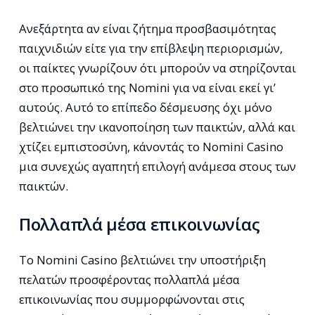
Ανεξάρτητα αν είναι ζήτημα προσβασιμότητας
παιχνιδιών είτε για την επίβλεψη περιορισμών,
οι παίκτες γνωρίζουν ότι μπορούν να στηρίζονται
στο προσωπικό της Nomini για να είναι εκεί γι’
αυτούς. Αυτό το επίπεδο δέσμευσης όχι μόνο
βελτιώνει την ικανοποίηση των παικτών, αλλά και
χτίζει εμπιστοσύνη, κάνοντάς το Nomini Casino
μια συνεχώς αγαπητή επιλογή ανάμεσα στους των
παικτών.
Πολλαπλά μέσα επικοινωνίας
Το Nomini Casino βελτιώνει την υποστήριξη
πελατών προσφέροντας πολλαπλά μέσα
επικοινωνίας που συμμορφώνονται στις