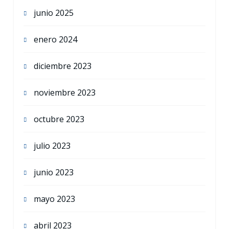
junio 2025
enero 2024
diciembre 2023
noviembre 2023
octubre 2023
julio 2023
junio 2023
mayo 2023
abril 2023