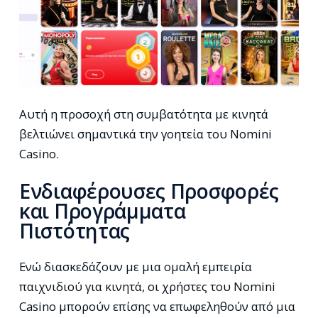
Αυτή η προσοχή στη συμβατότητα με κινητά
βελτιώνει σημαντικά την γοητεία του Nomini
Casino.
Ενδιαφέρουσες Προσφορές
και Προγράμματα
Πιστότητας
Ενώ διασκεδάζουν με μια ομαλή εμπειρία
παιχνιδιού για κινητά, οι χρήστες του Nomini
Casino μπορούν επίσης να επωφεληθούν από μια