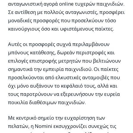
ανταγωνιστική αγορά online τυχερών παιχνιδιών.
Σε αντίθεση με πολλούς ανταγωνιστές, προσφέρει
μοναδικές προσφορές που προσελκύουν τόσο
καινούργιους όσο και υφιστάμενους παίκτες.
Αυτές οι προσφορές συχνά περιλαμβάνουν
μπόνους κατάθεσης, δωρεάν περιστροφές και
επιλογές επιστροφής μετρητών που βελτιώνουν
σημαντικά την εμπειρία παιχνιδιού. Οι παίκτες
προσελκύονται από ελκυστικές ανταμοιβές που
όχι μόνο αυξάνουν το κεφάλαιό τους, αλλά και
τους παροτρύνουν να εξερευνήσουν την ευρεία
ποικιλία διαθέσιμων παιχνιδιών.
Με κεντρικό σημείο την ευχαρίστηση των
πελατών, η Nomini εκσυγχρονίζει συνεχώς τις