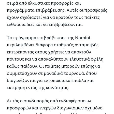
σειρά από ελκυστικές προσφορές και
προγράμματα επιβράβευσης. Αυτές οι προσφορές
έχουν σχεδιαστεί για να κρατούν τους παίκτες
ενθουσιώδεις και να επιβραβεύονται.
Το πρόγραμμα επιβράβευσης της Nomini
περιλαμβάνει διάφορα σταθμούς ανταμοιβής,
επιτρέποντας στους χρήστες να αποκτούν
πόντους και να αποκαλύπτουν ελκυστικά οφέλη
καθώς παίζουν. Οι παίκτες μπορούν επίσης να
συμμετάσχουν σε μοναδικά τουρνουά, όπου
διαγωνίζονται για εντυπωσιακά έπαθλα και
εκτίμηση εντός της κοινότητας.
Αυτός ο συνδυασμός από ενδιαφέρουσων
προσφορών και ενεργών διαγωνισμών όχι μόνο