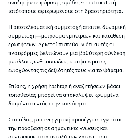
αναζητήσετε φόρουμ, ομάδες social media ή
ιστότοπους αφιερωμένους στη δραστηριότητα.
Η αποτελεσματική συμμετοχή απαιτεί δυναμική
συμμετοχή—μοίρασμα εμπειριών και κατάθεση
ερωτήσεων. Αρκετοί πιστεύουν ότι αυτές οι
πλατφόρμες βελτιώνουν μια βαθύτερη σύνδεση
με άλλους ενθουσιώδεις του ψαρέματος,
ενισχύοντας τις δεξιότητές τους για το ψάρεμα.
Επίσης, η χρήση hashtag ή αναζητήσεων βάσει
τοποθεσίας μπορεί να αποκαλύψει κρυμμένα
διαμάντια εντός στην κοινότητα.
Στο τέλος, μια ενεργητική προσέγγιση εγγυάται
την πρόσβαση σε σημαντικές γνώσεις και
συντροφικότητα μεταξύ των λάτρεις του