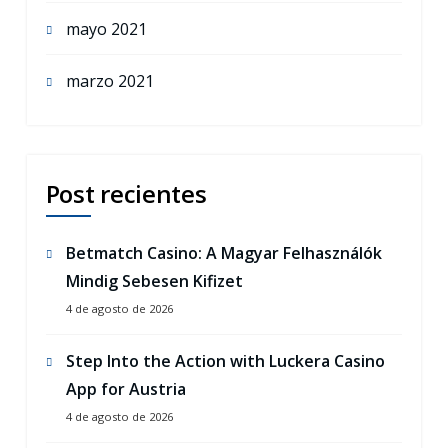
mayo 2021
marzo 2021
Post recientes
Betmatch Casino: A Magyar Felhasználók
Mindig Sebesen Kifizet
4 de agosto de 2026
Step Into the Action with Luckera Casino
App for Austria
4 de agosto de 2026