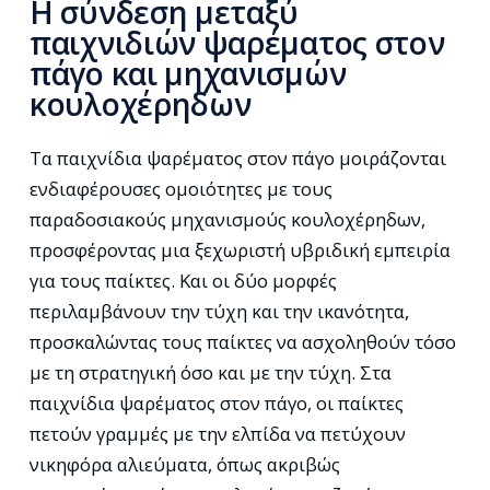
Η σύνδεση μεταξύ
παιχνιδιών ψαρέματος στον
πάγο και μηχανισμών
κουλοχέρηδων
Τα παιχνίδια ψαρέματος στον πάγο μοιράζονται
ενδιαφέρουσες ομοιότητες με τους
παραδοσιακούς μηχανισμούς κουλοχέρηδων,
προσφέροντας μια ξεχωριστή υβριδική εμπειρία
για τους παίκτες. Και οι δύο μορφές
περιλαμβάνουν την τύχη και την ικανότητα,
προσκαλώντας τους παίκτες να ασχοληθούν τόσο
με τη στρατηγική όσο και με την τύχη. Στα
παιχνίδια ψαρέματος στον πάγο, οι παίκτες
πετούν γραμμές με την ελπίδα να πετύχουν
νικηφόρα αλιεύματα, όπως ακριβώς