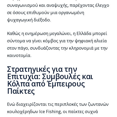
συναγωνισμού και αναψυχής, παρέχοντας έλεγχο
σε όσους επιθυμούν μια οργανωμένη
ψυχαγωγική διέξοδο.
Καθώς η ενημέρωση μεγαλώνει, η Ελλάδα μπορεί
σύντομα να γίνει κόμβος για την ψηφιακή αλιεία
στον πάγο, συνδυάζοντας την κληρονομιά με την
καινοτομία.
Στρατηγικές για την
Επιτυχία: Συμβουλές και
Κόλπα από Έμπειρους
Παίκτες
Ενώ διαχειρίζονται τις περιπλοκές των ζωντανών
κουλοχέρηδων Ice Fishing, οι παίκτες συχνά