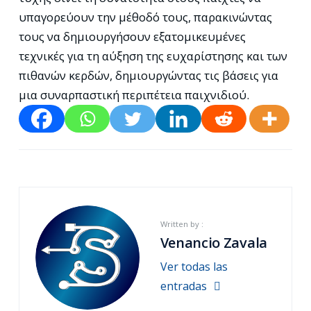
υπαγορεύουν την μέθοδό τους, παρακινώντας
τους να δημιουργήσουν εξατομικευμένες
τεχνικές για τη αύξηση της ευχαρίστησης και των
πιθανών κερδών, δημιουργώντας τις βάσεις για
μια συναρπαστική περιπέτεια παιχνιδιού.
Written by :
Venancio Zavala
Ver todas las
entradas