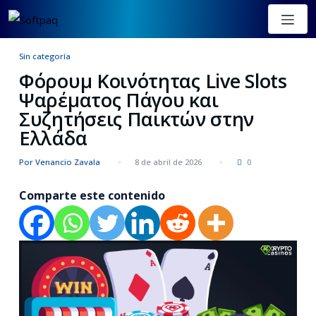
Sin categoría
Φόρουμ Κοινότητας Live Slots
Ψαρέματος Πάγου και
Συζητήσεις Παικτών στην
Ελλάδα
Por Venancio Zavala
8 de abril de 2026
0
Comparte este contenido