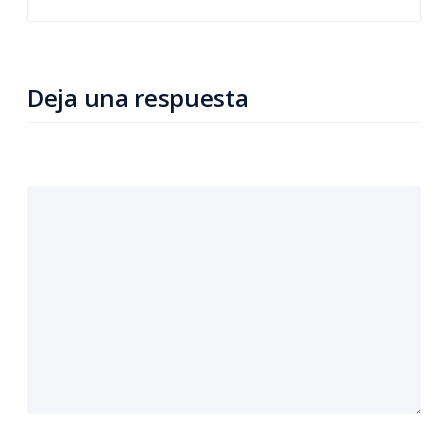
Deja una respuesta
*
COMENTARIO