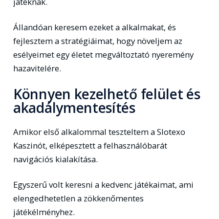
játéknak.
Állandóan keresem ezeket a alkalmakat, és
fejlesztem a stratégiáimat, hogy növeljem az
esélyeimet egy életet megváltoztató nyeremény
hazavitelére.
Könnyen kezelhető felület és
akadálymentesítés
Amikor első alkalommal teszteltem a Slotexo
Kaszinót, elképesztett a felhasználóbarát
navigációs kialakítása.
Egyszerű volt keresni a kedvenc játékaimat, ami
elengedhetetlen a zökkenőmentes
játékélményhez.