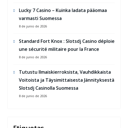
Lucky 7 Casino – Kuinka ladata pääomaa
varmasti Suomessa
8 de junio de 2026
Standard Fort Knox : Slotsdj Casino déploie
une sécurité militaire pour la France
8 de junio de 2026
Tutustu Ilmaiskierroksista, Vauhdikkaista
Voitoista ja Täysimittaisesta Jännityksestä
Slotsdj Casinolla Suomessa
8 de junio de 2026
Etiquetas