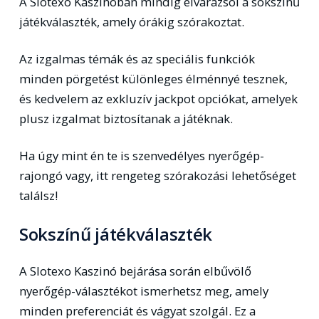
A Slotexo Kaszinóban mindig elvarázsol a sokszínű
játékválaszték, amely órákig szórakoztat.
Az izgalmas témák és az speciális funkciók
minden pörgetést különleges élménnyé tesznek,
és kedvelem az exkluzív jackpot opciókat, amelyek
plusz izgalmat biztosítanak a játéknak.
Ha úgy mint én te is szenvedélyes nyerőgép-
rajongó vagy, itt rengeteg szórakozási lehetőséget
találsz!
Sokszínű játékválaszték
A Slotexo Kaszinó bejárása során elbűvölő
nyerőgép-választékot ismerhetsz meg, amely
minden preferenciát és vágyat szolgál. Ez a