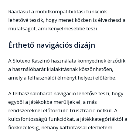
Ráadásul a mobilkompatibilitási funkciók
lehetővé teszik, hogy menet közben is élvezhesd a
mulatságot, ami kényelmesebbé teszi.
Érthető navigációs dizájn
A Slotexo Kaszinó használata könnyednek érződik
a használóbarát kialakításnak köszönhetően,
amely a felhasználói élményt helyezi előtérbe.
A felhasználóbarát navigáció lehetővé teszi, hogy
egyből a játékokba merüljek el, a más
rendszereknél előforduló frusztráció nélkül. A
kulcsfontosságú funkciókat, a játékkategóriáktól a
fiókkezelésig, néhány kattintással elérhetem.