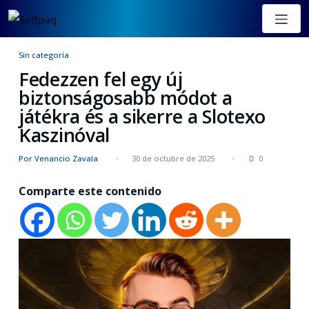
Sin categoría
Fedezzen fel egy új
biztonságosabb módot a
játékra és a sikerre a Slotexo
Kaszinóval
Por Venancio Zavala
30 de octubre de 2025
0
Comparte este contenido