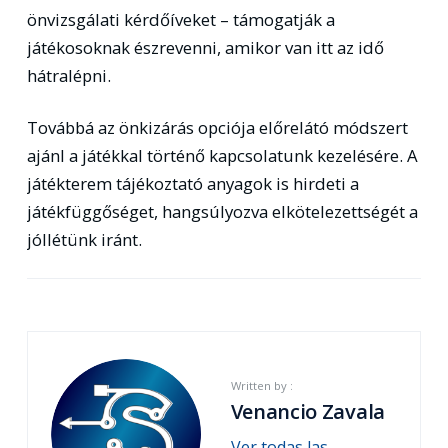
önvizsgálati kérdőíveket – támogatják a
játékosoknak észrevenni, amikor van itt az idő
hátralépni.
Továbbá az önkizárás opciója előrelátó módszert
ajánl a játékkal történő kapcsolatunk kezelésére. A
játékterem tájékoztató anyagok is hirdeti a
játékfüggőséget, hangsúlyozva elkötelezettségét a
jóllétünk iránt.
Written by :
Venancio Zavala
Ver todas las