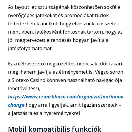
Az layout letisztultságának köszönhetően sokféle
nyerőgépes játékokat és promóciókat tudok
felfedezhetek anélkül, hogy elvesznék a összetett
menükben. Játékosként fontosnak tartom, hogy az
jól megtervezett elrendezés hogyan javítja a
játékfolyamatomat.
Ez a célravezető megközelítés nemcsak időt takarít
meg, hanem javítja az élményemet is. Végső soron
a Slotexo Casino könnyen használható navigációja
lehetővé teszi,
https://www.crunchbase.com/organization/innovate
change
hogy arra figyeljek, amit igazán szeretek –
a játszásra és a nyereményekre!
Mobil kompatibilis funkciók