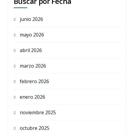
Buscar por Fecha
junio 2026
mayo 2026
abril 2026
marzo 2026
febrero 2026
enero 2026
noviembre 2025
octubre 2025