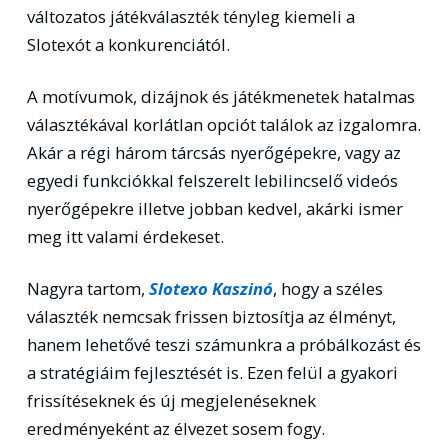
változatos játékválaszték tényleg kiemeli a
Slotexót a konkurenciától.
A motívumok, dizájnok és játékmenetek hatalmas
választékával korlátlan opciót találok az izgalomra.
Akár a régi három tárcsás nyerőgépekre, vagy az
egyedi funkciókkal felszerelt lebilincselő videós
nyerőgépekre illetve jobban kedvel, akárki ismer
meg itt valami érdekeset.
Nagyra tartom,
Slotexo Kaszinó
, hogy a széles
választék nemcsak frissen biztosítja az élményt,
hanem lehetővé teszi számunkra a próbálkozást és
a stratégiáim fejlesztését is. Ezen felül a gyakori
frissítéseknek és új megjelenéseknek
eredményeként az élvezet sosem fogy.