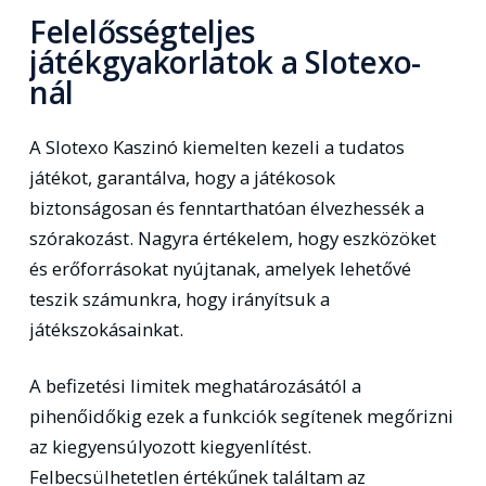
Felelősségteljes
játékgyakorlatok a Slotexo-
nál
A Slotexo Kaszinó kiemelten kezeli a tudatos
játékot, garantálva, hogy a játékosok
biztonságosan és fenntarthatóan élvezhessék a
szórakozást. Nagyra értékelem, hogy eszközöket
és erőforrásokat nyújtanak, amelyek lehetővé
teszik számunkra, hogy irányítsuk a
játékszokásainkat.
A befizetési limitek meghatározásától a
pihenőidőkig ezek a funkciók segítenek megőrizni
az kiegyensúlyozott kiegyenlítést.
Felbecsülhetetlen értékűnek találtam az