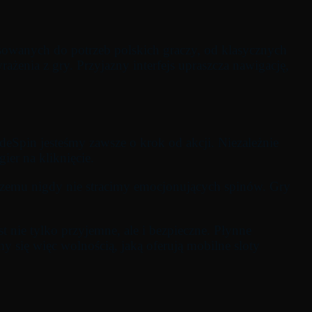
owanych do potrzeb polskich graczy, od klasycznych
żenia z gry. Przyjazny interfejs upraszcza nawigację,
deSpin jesteśmy zawsze o krok od akcji. Niezależnie
er na kliknięcie.
ki czemu nigdy nie stracimy emocjonujących spinów. Gry
t nie tylko przyjemne, ale i bezpieczne. Płynne
się więc wolnością, jaką oferują mobilne sloty