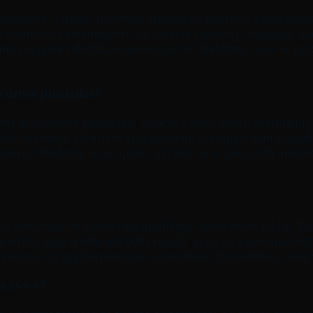
ciowy! Grając, możemy gromadzić nagrody za lojalność, c
bonusów i awansujemy na kolejne poziomy, osiągając stat
limity wypłat i dedykowane wsparcie. Wejdźmy więc w grz
wdziwe pieniądze?
my prawdziwe pieniądze! Znaczna część kasyn oferuje gry
leźć promocje z darmowymi spinami, oferujące nam dodatk
erfejsem. Wejdźmy w te opcje i użyjmy je w pełni, aby nab
a wiekowe, co zazwyczaj implikuje ukończenie 18 lat. To
 poniżej tego wieku nie będą mogły grać, co zapewnia be
y cieszyć się grą bezpiecznie i rozważnie. Sprawdźmy swó
na żywo?