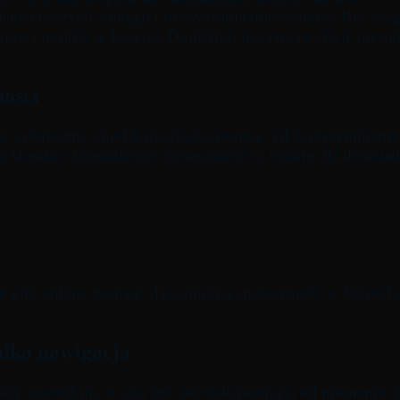
ia naszych strategii i rozszerzania horyzontów. Bez wzg
, nasza podróż w kasynie DudeSpin jest rzeczywiście nie
ności
 z obrotami; chodzi również o pomoc, jakie otrzymujemy,
lienta i uczestnictwo społeczności są istotne dla doświad
ier online, tworząc dynamiczną społeczność, w której k
adka nawigacja
tóry powoduje, że gra jest satysfakcjonująca od momentu