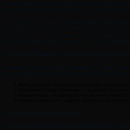
bezproblemową nawigację po rozległej gamie gier i fu
kategoria jest wyraźnie oznaczona, co daje nam szybk
Co więcej, cenimy, jak estetyka wzbogaca funkcjonalnoś
względu na to, czy kręcimy bębnami, czy sprawdzamy
błyskawicznie znaleźć konkretne gry, co jeszcze bardzi
gry i pozwalają skupić się na tym, co rzeczywiście isto
Specjalne bonusy i promocje dla polskich
Po ekscytującej ofercie gier, czas odkryć ekskluzywne
tylko ulepszają nasze wrażenia z gry, ale także docenia
Bonus powitalny – Hojny bonus od depozytu, który wesprze
Tygodniowe bonusy doładowujące – systematyczne bonusy 
Darmowe spiny – okazja kręcenia bez stawiania własnych ś
Program lojalnościowy – nagrody gromadzące się z każdym 
Często zadawane pytania
Czy w kasynie Dudespin jest program lojalnościow