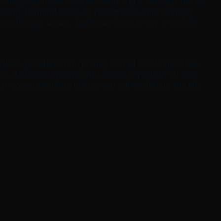
zbogacają nasze doświadczenia z gry, zbliżając nas do
żemy komunikować się i cieszyć się emocjonującą
cie własnego domu. Zagłębmy się w te gry wspólnie!
ązków podatkowych, ponieważ rząd oczekuje od nas
 z aktualnymi przepisami. Znając te podatki od gier
wsze pozostańmy inicjatywni i dowiadujmy się, jak