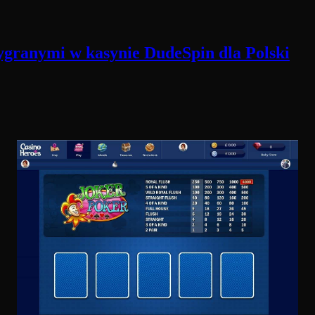
ygranymi w kasynie DudeSpin dla Polski