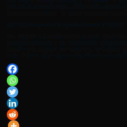
Tak, kasyno DudeSpin oferuje gry z krupierem na żywo 
prawdziwej atmosfery kasyna. Dzięki wykwalifikowany
rozgrywką z krupierem. To idealne rozwiązanie dla ty
Czy wygrane podlegają opodatkowaniu w Polsce?
Tak, wygrane z gier hazardowych są objęte opodatko
zgłaszania dochodów z gier hazardowych. Stawka podatku
hazardowych, możemy zagwarantować, że działamy zgod
nasze wygrane wpływają na naszą całkowitą sytuację f