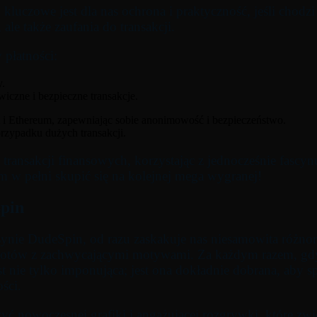
 kluczowe jest dla nas ochrona i praktyczność, jeśli chod
 ale także zaufania do transakcji.
płatności:
y.
awiczne i bezpieczne transakcje.
m i Ethereum, zapewniając sobie anonimowość i bezpieczeństwo.
zypadku dużych transakcji.
nsakcji finansowych, korzystając z jednocześnie fascyn
 w pełni skupić się na kolejnej mega wygranej!
Spin
ie DudeSpin, od razu zaskakuje nas niesamowita różnoro
 slotów z zachwycającymi motywami. Za każdym razem, gdy
st nie tylko imponująca; jest ona dokładnie dobrana, aby
ści.
 nowoczesnej grafiki i angażującej rozgrywki, które zwi