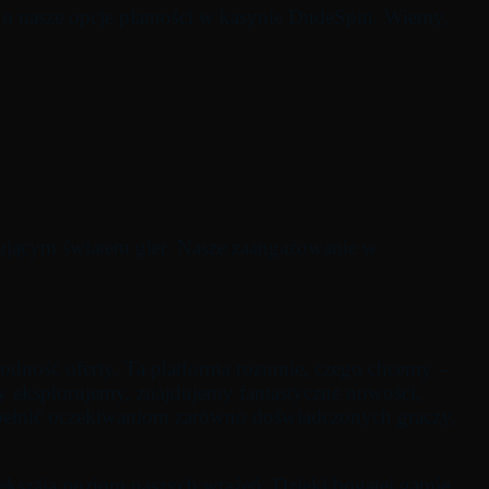
zi o nasze opcje płatności w kasynie DudeSpin. Wiemy,
ującym światem gier. Nasze zaangażowanie w
dność oferty. Ta platforma rozumie, czego chcemy –
 eksplorujemy, znajdujemy fantastyczne nowości,
 spełnić oczekiwaniom zarówno doświadczonych graczy,
ększają poziom naszych wrażeń. Dzięki bogatej gamie