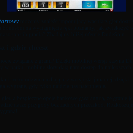
tartowy
możemy znaleźć imponujący wachlarz gier dostos
 bonusom na wyciągnięcie ręki poznamy, jak zwiększyć wra
ą nasz sposób grania? Zbadajmy bliżej ofercie DudeSpin.
z i gdzie chcesz
mocje związane z grami? Dzięki mobilnej wersji kasyna Du
parku, mobilne sloty dają nam dostęp do najlepszych gi
ka i cechy odzwierciedlają te z wersji stacjonarnej, dzię
a wygrane, gdy tylko najdzie nas natchnienie.
gier, a bezpieczne opcje bankowe gwarantują, że granie jes
dzić nasze przygody bez żadnych przeszkód. Rozkoszujmy 
wygraną!