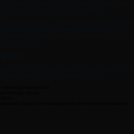
nkcji. Dzięki prostemu dostępowi możemy szybko znaleźć 
o wskoczyć do akcji bez wszelkich problemów.
ć. Przejrzysta grafika i zorganizowane sekcje budują atra
 promocje, odczuwamy, że mamy kontrolę nad grą. Co wię
ej usprawnia rozgrywkę. Wszystkie te elementy łączą się, d
tne – zwyciężaniu!
 graczy
 bonusy i promocje przygotowane specjalnie dla polskich g
ją lojalność graczy. Oto, na co możemy liczyć:
 nam zacząć naszą podróż.
zachowujące emocje.
rodków.
zakładem, dzięki którym nasza gra staje się wartościowym bonusem.
y?