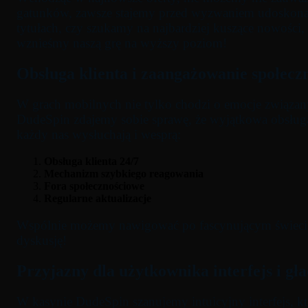
gatunków, zawsze stajemy przed wyzwaniem udoskonalan
tytułach, czy szukamy na najbardziej kuszące nowości
wznieśmy naszą grę na wyższy poziom!
Obsługa klienta i zaangażowanie społecz
W grach mobilnych nie tylko chodzi o emocje związany
DudeSpin zdajemy sobie sprawę, że wyjątkowa obsługa k
każdy nas wysłuchają i wesprą:
Obsługa klienta 24/7
Mechanizm szybkiego reagowania
Fora społecznościowe
Regularne aktualizacje
Wspólnie możemy nawigować po fascynującym świecie g
dyskusję!
Przyjazny dla użytkownika interfejs i gł
W kasynie DudeSpin szanujemy intuicyjny interfejs, k