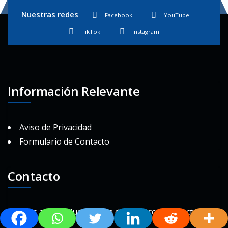
Nuestras redes
Facebook
YouTube
TikTok
Instagram
Información Relevante
Aviso de Privacidad
Formulario de Contacto
Contacto
¿Tienes alguna duda acerca de nuestros productos?