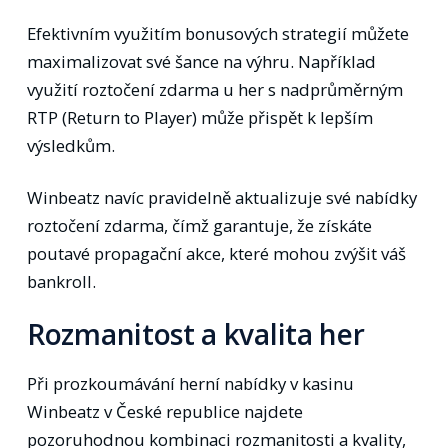
Efektivním využitím bonusových strategií můžete
maximalizovat své šance na výhru. Například
využití roztočení zdarma u her s nadprůměrným
RTP (Return to Player) může přispět k lepším
výsledkům.
Winbeatz navíc pravidelně aktualizuje své nabídky
roztočení zdarma, čímž garantuje, že získáte
poutavé propagační akce, které mohou zvýšit váš
bankroll.
Rozmanitost a kvalita her
Při prozkoumávání herní nabídky v kasinu
Winbeatz v České republice najdete
pozoruhodnou kombinaci rozmanitosti a kvality,