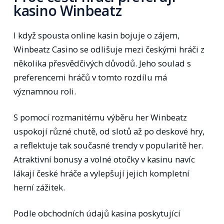
kasino Winbeatz
I když spousta online kasin bojuje o zájem,
Winbeatz Casino se odlišuje mezi českými hráči z
několika přesvědčivých důvodů. Jeho soulad s
preferencemi hráčů v tomto rozdílu má
významnou roli.
S pomocí rozmanitému výběru her Winbeatz
uspokojí různé chutě, od slotů až po deskové hry,
a reflektuje tak současné trendy v popularitě her.
Atraktivní bonusy a volné otočky v kasinu navíc
lákají české hráče a vylepšují jejich kompletní
herní zážitek.
Podle obchodních údajů kasina poskytující