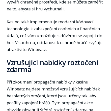
vytváří chráněné prostředí, kde se můžete zaměřit
na to, abyste si hru vychutnali.
Kasino také implementuje moderní kódovací
technologie k zabezpečení osobních a finančních
údajů, což vám umožňuje s důvěrou se zapojit do
her. V souhrnu, oddanost k ochraně hráčů zvyšuje
atraktivitu Winbeatz.
Vzrušující nabídky roztočení
zdarma
Při zkoumání propagační nabídky v kasinu
Winbeatz najdete množství vzrušujících nabídek
bezplatných otočení, které jsou určeny tak, aby
posílily zapojení hráčů. Tyto propagační akce
obvykle obsahují štědré roztočení zdarma na