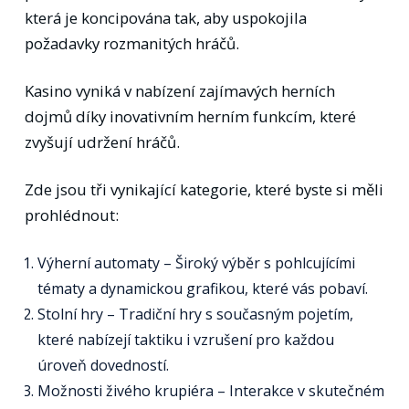
která je koncipována tak, aby uspokojila
požadavky rozmanitých hráčů.
Kasino vyniká v nabízení zajímavých herních
dojmů díky inovativním herním funkcím, které
zvyšují udržení hráčů.
Zde jsou tři vynikající kategorie, které byste si měli
prohlédnout:
Výherní automaty – Široký výběr s pohlcujícími
tématy a dynamickou grafikou, které vás pobaví.
Stolní hry – Tradiční hry s současným pojetím,
které nabízejí taktiku i vzrušení pro každou
úroveň dovedností.
Možnosti živého krupiéra – Interakce v skutečném