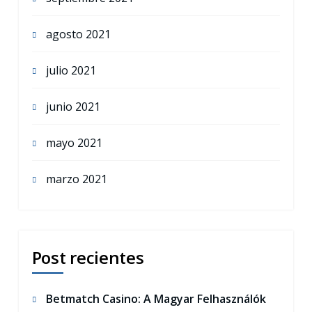
agosto 2021
julio 2021
junio 2021
mayo 2021
marzo 2021
Post recientes
Betmatch Casino: A Magyar Felhasználók