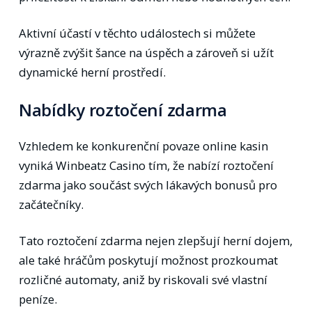
Aktivní účastí v těchto událostech si můžete
výrazně zvýšit šance na úspěch a zároveň si užít
dynamické herní prostředí.
Nabídky roztočení zdarma
Vzhledem ke konkurenční povaze online kasin
vyniká Winbeatz Casino tím, že nabízí roztočení
zdarma jako součást svých lákavých bonusů pro
začátečníky.
Tato roztočení zdarma nejen zlepšují herní dojem,
ale také hráčům poskytují možnost prozkoumat
rozličné automaty, aniž by riskovali své vlastní
peníze.