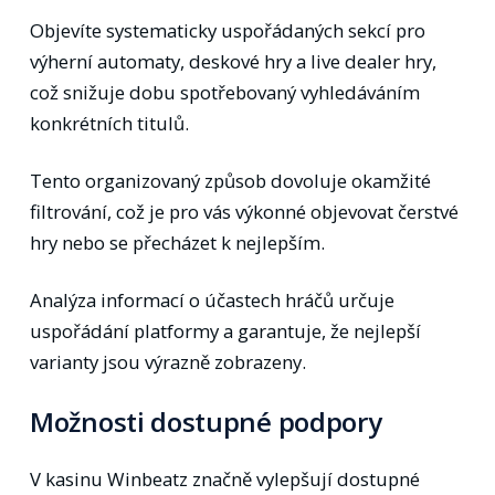
Objevíte systematicky uspořádaných sekcí pro
výherní automaty, deskové hry a live dealer hry,
což snižuje dobu spotřebovaný vyhledáváním
konkrétních titulů.
Tento organizovaný způsob dovoluje okamžité
filtrování, což je pro vás výkonné objevovat čerstvé
hry nebo se přecházet k nejlepším.
Analýza informací o účastech hráčů určuje
uspořádání platformy a garantuje, že nejlepší
varianty jsou výrazně zobrazeny.
Možnosti dostupné podpory
V kasinu Winbeatz značně vylepšují dostupné