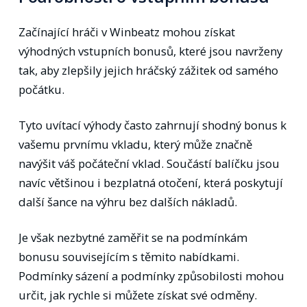
Začínající hráči v Winbeatz mohou získat
výhodných vstupních bonusů, které jsou navrženy
tak, aby zlepšily jejich hráčský zážitek od samého
počátku.
Tyto uvítací výhody často zahrnují shodný bonus k
vašemu prvnímu vkladu, který může značně
navýšit váš počáteční vklad. Součástí balíčku jsou
navíc většinou i bezplatná otočení, která poskytují
další šance na výhru bez dalších nákladů.
Je však nezbytné zaměřit se na podmínkám
bonusu souvisejícím s těmito nabídkami.
Podmínky sázení a podmínky způsobilosti mohou
určit, jak rychle si můžete získat své odměny.