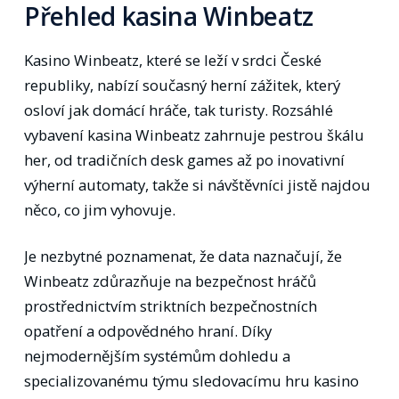
Přehled kasina Winbeatz
Kasino Winbeatz, které se leží v srdci České
republiky, nabízí současný herní zážitek, který
osloví jak domácí hráče, tak turisty. Rozsáhlé
vybavení kasina Winbeatz zahrnuje pestrou škálu
her, od tradičních desk games až po inovativní
výherní automaty, takže si návštěvníci jistě najdou
něco, co jim vyhovuje.
Je nezbytné poznamenat, že data naznačují, že
Winbeatz zdůrazňuje na bezpečnost hráčů
prostřednictvím striktních bezpečnostních
opatření a odpovědného hraní. Díky
nejmodernějším systémům dohledu a
specializovanému týmu sledovacímu hru kasino