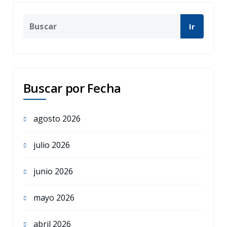
Ir
Buscar por Fecha
agosto 2026
julio 2026
junio 2026
mayo 2026
abril 2026