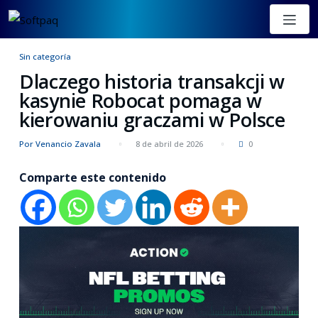
Sin categoría
Dlaczego historia transakcji w
kasynie Robocat pomaga w
kierowaniu graczami w Polsce
Por Venancio Zavala
8 de abril de 2026
0
Comparte este contenido