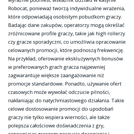
Robocat, ponieważ tworzą indywidualne wrażenia,
które odpowiadają osobistym pobudkom graczy.
Badając dane zakupów, operatorzy mogą określać
zróżnicowane profile graczy, takie jak high rollerzy
czy gracze sporadyczni, co umożliwia opracowanie
celowanych promocji, które podnoszą frekwencję.
Na przykład, oferowanie ekskluzywnych bonusów
w preferowanych grach gracza najpewniej
zagwarantuje większe zaangażowanie niż
promocje standardowe. Ponadto, używanie ofert
czasowych może wywołać odczucie pilności,
nakłaniając do natychmiastowego działania. Takie
celowe dostosowanie promocji do upodobań
graczy nie tylko wspiera wierności, ale także
polepsza całościowe doświadczenia z gry,
zapewniając graczom poczucie docenienia i