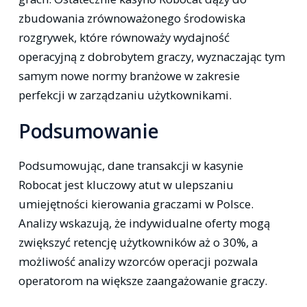
zbudowania zrównoważonego środowiska
rozgrywek, które równoważy wydajność
operacyjną z dobrobytem graczy, wyznaczając tym
samym nowe normy branżowe w zakresie
perfekcji w zarządzaniu użytkownikami.
Podsumowanie
Podsumowując, dane transakcji w kasynie
Robocat jest kluczowy atut w ulepszaniu
umiejętności kierowania graczami w Polsce.
Analizy wskazują, że indywidualne oferty mogą
zwiększyć retencję użytkowników aż o 30%, a
możliwość analizy wzorców operacji pozwala
operatorom na większe zaangażowanie graczy.