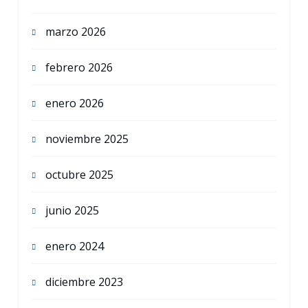
marzo 2026
febrero 2026
enero 2026
noviembre 2025
octubre 2025
junio 2025
enero 2024
diciembre 2023