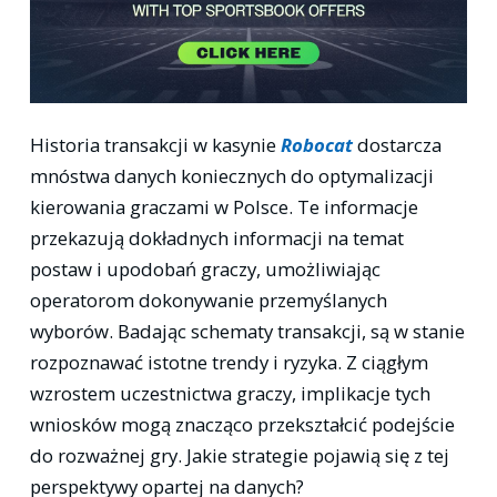
Historia transakcji w kasynie
Robocat
dostarcza
mnóstwa danych koniecznych do optymalizacji
kierowania graczami w Polsce. Te informacje
przekazują dokładnych informacji na temat
postaw i upodobań graczy, umożliwiając
operatorom dokonywanie przemyślanych
wyborów. Badając schematy transakcji, są w stanie
rozpoznawać istotne trendy i ryzyka. Z ciągłym
wzrostem uczestnictwa graczy, implikacje tych
wniosków mogą znacząco przekształcić podejście
do rozważnej gry. Jakie strategie pojawią się z tej
perspektywy opartej na danych?