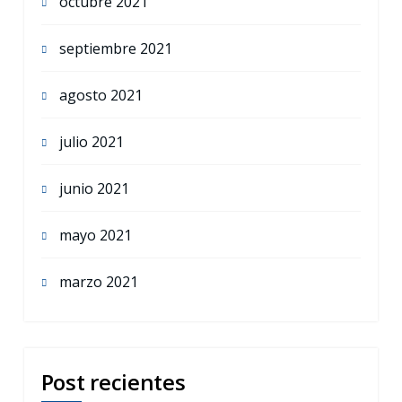
octubre 2021
septiembre 2021
agosto 2021
julio 2021
junio 2021
mayo 2021
marzo 2021
Post recientes