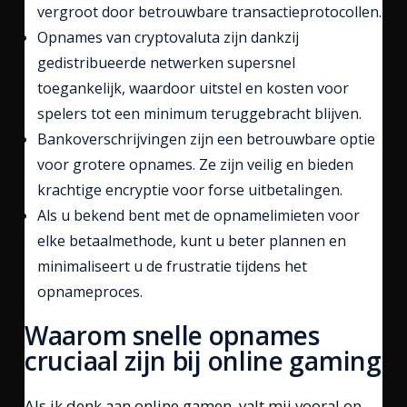
vergroot door betrouwbare transactieprotocollen.
Opnames van cryptovaluta zijn dankzij
gedistribueerde netwerken supersnel
toegankelijk, waardoor uitstel en kosten voor
spelers tot een minimum teruggebracht blijven.
Bankoverschrijvingen zijn een betrouwbare optie
voor grotere opnames. Ze zijn veilig en bieden
krachtige encryptie voor forse uitbetalingen.
Als u bekend bent met de opnamelimieten voor
elke betaalmethode, kunt u beter plannen en
minimaliseert u de frustratie tijdens het
opnameproces.
Waarom snelle opnames
cruciaal zijn bij online gaming
Als ik denk aan online gamen, valt mij vooral op