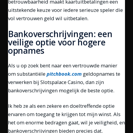
betrouwbaarheid maakt kaartuitbetalingen een
uitstekende keuze voor iedere serieuze speler die
vol vertrouwen geld wil uitbetalen.
Bankoverschrijvingen: een
veilige optie voor hogere
opnames
Als u op zoek bent naar een vertrouwde manier
om substantiële
pitchbook.com
geldopnames te
verwerken bij Slotspalace Casino, dan zijn
bankoverschrijvingen mogelijk de beste optie.
Ik heb ze als een zekere en doeltreffende optie
ervaren om toegang te krijgen tot mijn winst. Als
het om enorme bedragen gaat, wil je veiligheid, en
bankoverschrijvingen bieden precies dat.