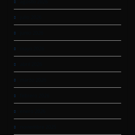
agosto 2026
julio 2026
junio 2026
mayo 2026
abril 2026
marzo 2026
febrero 2026
enero 2026
noviembre 2025