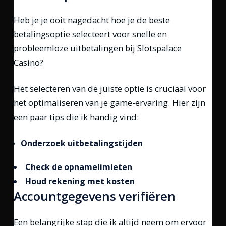
Heb je je ooit nagedacht hoe je de beste
betalingsoptie selecteert voor snelle en
probleemloze uitbetalingen bij Slotspalace
Casino?
Het selecteren van de juiste optie is cruciaal voor
het optimaliseren van je game-ervaring. Hier zijn
een paar tips die ik handig vind:
Onderzoek uitbetalingstijden
Check de opnamelimieten
Houd rekening met kosten
Accountgegevens verifiëren
Een belangrijke stap die ik altijd neem om ervoor