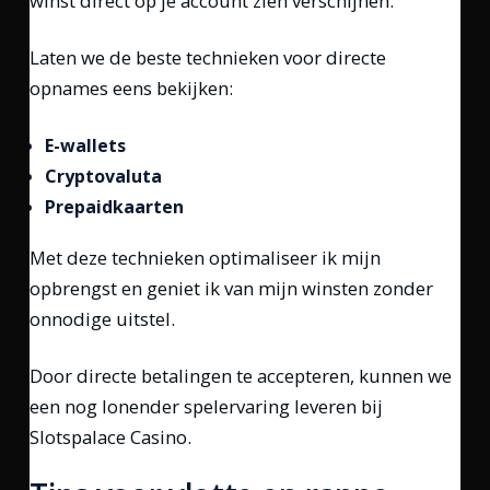
winst direct op je account zien verschijnen.
Laten we de beste technieken voor directe
opnames eens bekijken:
E-wallets
Cryptovaluta
Prepaidkaarten
Met deze technieken optimaliseer ik mijn
opbrengst en geniet ik van mijn winsten zonder
onnodige uitstel.
Door directe betalingen te accepteren, kunnen we
een nog lonender spelervaring leveren bij
Slotspalace Casino.