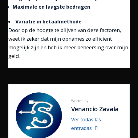
Maximale en laagste bedragen
Variatie in betaalmethode
Door op de hoogte te blijven van deze factoren,
weet ik zeker dat mijn opnames zo efficiënt
mogelijk zijn en heb ik meer beheersing over mijn
geld.
Written by :
Venancio Zavala
Ver todas las
entradas