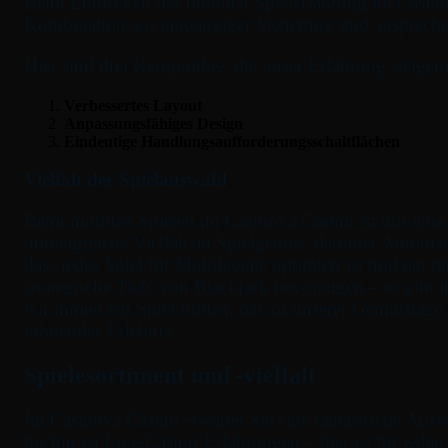
Beim Entdecken des mobilen Spielerfahrung im Casinova 
Kombination aus eingängiger Steuerung und ansprechen
Hier sind drei Kernpunkte, die unser Erfahrung steigern
Verbessertes Layout
Anpassungsfähiges Design
Eindeutige Handlungsaufforderungsschaltflächen
Vielfalt der Spielauswahl
Beim mobilen Spielen im Casinova Casino ist uns eine 
umfangreiche Vielfalt an Spielgenres, darunter Automat
dass jedes Spiel für Mobilgeräte optimiert ist und ein r
strategische Tiefe von Blackjack bevorzugen – es gibt 
wir immer ein Spiel finden, das zu unserer Gemütslage 
lohnendes Erlebnis.
Spielesortiment und -vielfalt
Im Casinova Casino erwartet Sie eine fantastische Ausw
bis hin zu Live-Casino-Erfahrungen – hier ist für jeden