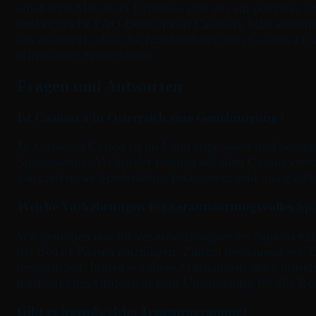
erhebliche Menge an Expertise gibt uns ein positives E
umfangreiche FAQ-Bereich von Casinova klärt außerde
zuversichtlich, dass der Kundendienst von Casinova Ca
erfreuliches Spielerlebnis.
Fragen und Antworten
Ist Casinova in Österreich eine Genehmigung?
Ja, Casinova Casino ist im Land zugelassen und befol
Spielerlebnis. Als Spieler können wir dem Casino vert
ganz auf unser Spielerlebnis fokussieren und uns gleich
Welche Vorkehrungen für verantwortungsvolles Spi
Wir bemühen uns für verantwortungsvolles Spielen ei
bei Bedarf Pausen einzulegen. Zudem bestimmen wir Ein
begünstigen. Indem wir diese Maßnahmen aktiv umsetzen
harmonisches Umfeld, in dem Unterhaltung für alle Betei
Gibt es irgendwelche Treueprogramme?