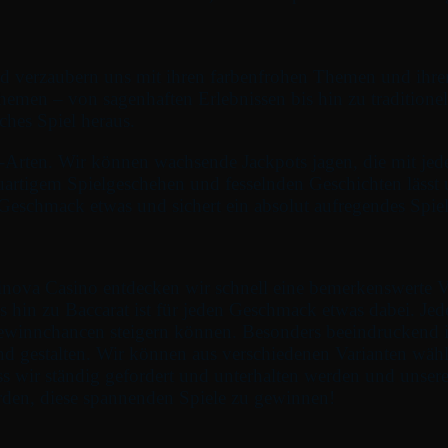
d verzaubern uns mit ihren farbenfrohen Themen und ihrer
men – von sagenhaften Erlebnissen bis hin zu traditionel
sches Spiel heraus.
-Arten. Wir können wachsende Jackpots jagen, die mit jed
euartigem Spielgeschehen und fesselnden Geschichten läs
 Geschmack etwas und sichert ein absolut aufregendes Spiel
a Casino entdecken wir schnell eine bemerkenswerte Vielf
 hin zu Baccarat ist für jeden Geschmack etwas dabei. Jedes
winnchancen steigern können. Besonders beeindruckend is
lnd gestalten. Wir können aus verschiedenen Varianten wähl
ass wir ständig gefordert und unterhalten werden und unsere
erden, diese spannenden Spiele zu gewinnen!