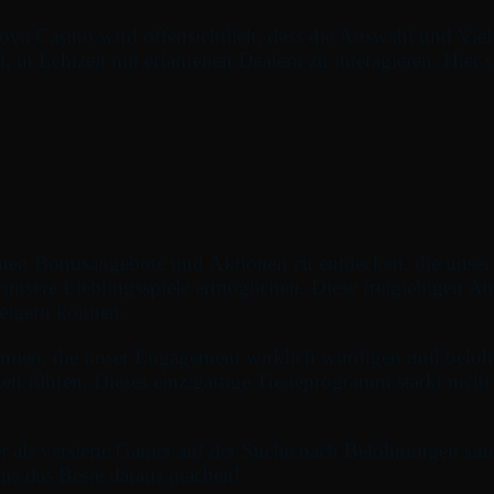
a Casino wird offensichtlich, dass die Auswahl und Vielfa
, in Echtzeit mit erfahrenen Dealern zu interagieren. Hier
denen Bonusangebote und Aktionen zu entdecken, die unser 
 unsere Lieblingsspiele ermöglichen. Diese freigiebigen A
teigern können.
ien, die unser Engagement wirklich würdigen und belohne
ämien führen. Dieses einzigartige Treueprogramm stärkt ni
er als versierte Gamer auf der Suche nach Belohnungen sin
uns das Beste daraus machen!