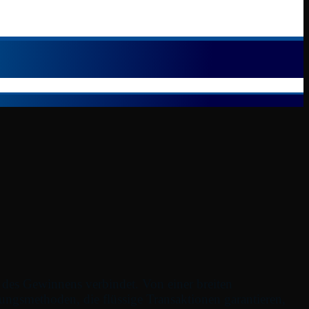
 des Gewinnens verbindet. Von einer breiten
ungsmethoden, die flüssige Transaktionen garantieren,