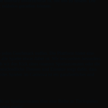
Interface unverzichtbar ist, um uns zu fesseln. Die
ng mühelos genießen können.
jeden Geschmack treffen. Die Plattform bietet eine
 alle Spieler etwas dabei ist. Wir bewundern besonders,
 Ob wir den Kick eines rasanten Spielautomaten oder die
terschiedliche Themen und Einsätze sorgt dafür, dass
les Spielen im Casinova ist ein ganzheitliches und
hl an Spielautomaten über eine Reihe an Tischspielen
gartig macht!