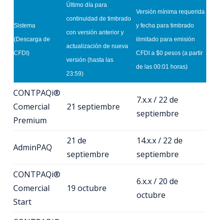
Último día para
Versión mínima requerida
continuidad de timbrado
Sistema
y fecha para timbrado
con versión anterior y
(Descarga de
ilimitado para emisión
actualización de nueva
CFDI)
CFDI a $0 pesos (a partir
versión (hasta las
de las 00:01 horas)
23:59)
CONTPAQi®
7.x.x / 22 de
Comercial
21 septiembre
septiembre
Premium
21 de
14.x.x / 22 de
AdminPAQ
septiembre
septiembre
CONTPAQi®
6.x.x / 20 de
Comercial
19 octubre
octubre
Start