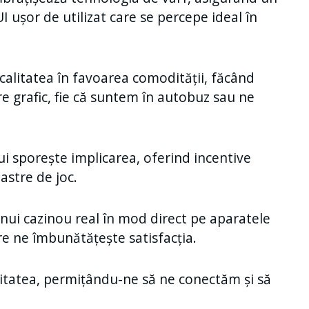
 ușor de utilizat care se percepe ideal în
alitatea în favoarea comodității, făcând
e grafic, fie că suntem în autobuz sau ne
ui sporește implicarea, oferind incentive
astre de joc.
unui cazinou real în mod direct pe aparatele
re ne îmbunătățește satisfacția.
tatea, permițându-ne să ne conectăm și să