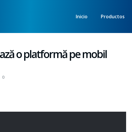
Inicio
Productos
ază o platformă pe mobil
0