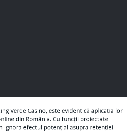
ng Verde Casino, este evident că aplicația lor
online din România. Cu funcții proiectate
 ignora efectul potențial asupra retenției