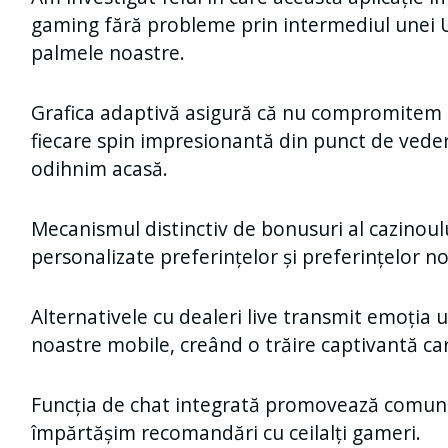
gaming fără probleme prin intermediul unei UI
palmele noastre.
Grafica adaptivă asigură că nu compromitem c
fiecare spin impresionantă din punct de veder
odihnim acasă.
Mecanismul distinctiv de bonusuri al cazinoul
personalizate preferințelor și preferințelor no
Alternativele cu dealeri live transmit emoția 
noastre mobile, creând o trăire captivantă ca
Funcția de chat integrată promovează comuni
împărtășim recomandări cu ceilalți gameri.