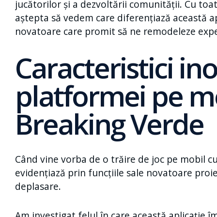
jucătorilor și a dezvoltării comunității. Cu toa
aștepta să vedem care diferențiază această ap
novatoare care promit să ne remodeleze exper
Caracteristici in
platformei pe mo
Breaking Verde
Când vine vorba de o trăire de joc pe mobil c
evidențiază prin funcțiile sale novatoare proi
deplasare.
Am investigat felul în care această aplicație 